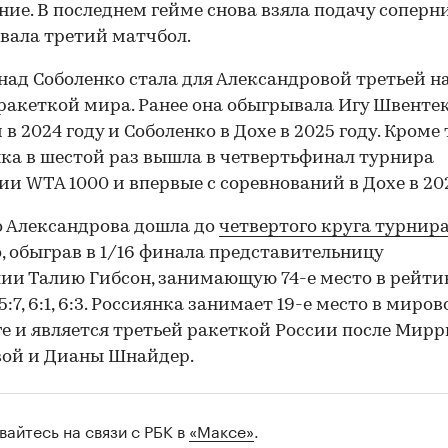
ние. В последнем гейме снова взяла подачу соперн
вала третий матчбол.
над Соболенко стала для Александровой третьей н
ракеткой мира. Ранее она обыгрывала Игу Швентек
в 2024 году и Соболенко в Дохе в 2025 году. Кроме 
ка в шестой раз вышла в четвертьфинал турнира
ии WTA 1000 и впервые с соревнований в Дохе в 202
00:00
/
00:00
о Александрова дошла до
четвертого круга турнир
, обыграв в 1/16 финала представительницу
ии Талию Гибсон, занимающую 74-е место в рейти
:7, 6:1, 6:3. Россиянка занимает 19-е место в миро
е и является третьей ракеткой России после Мир
вой и Дианы Шнайдер.
вайтесь на связи с РБК в
«Максе»
.