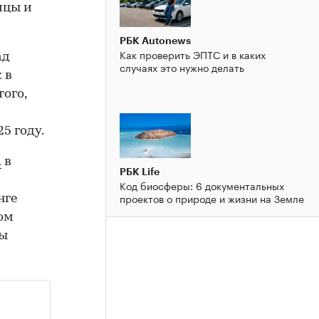
ицы и
РБК Autonews
Как проверить ЭПТС и в каких
ад
случаях это нужно делать
 в
того,
5 году.
а
в
РБК Life
Код биосферы: 6 документальных
проектов о природе и жизни на Земле
нге
вом
ры