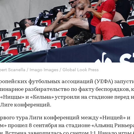
ert Scanella / Imago Images / Global Look Press
ропейских футбольных ассоциаций (УЕФА) запуст
инарное разбирательство по факту беспорядков, 
«Ниццы» и «Кельна» устроили на стадионе перед 
 Лиге конференций.
рвого тура Лиги конференций между «Ниццей» и
м» прошел 8 сентября на стадионе «Альянц Ривьер
. Встреча завершилась со счетом 1:1. Начало игры