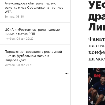
Александрова обыграла первую
УЕ
ракетку мира Соболенко на турнире
WTA
дра
Теннис, 08:30
Ли
ЦСКА и «Ростов» сыграли нулевую
ничью в матче РПЛ
Футбол, 08 авг, 22:22
Фанат
на ст
Парашютист врезался в рекламный
конфе
щит на футбольном матче в
на час
Нидерландах
Футбол, 08 авг, 21:51