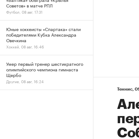
Советов» в матче РПЛ
Футбол, 08 авг, 17:31
Юные хоккеисты «Спартака» стали
победителями Кубка Александра
Овечкина
Хоккей, 08 авг, 16:46
Умер первый тренер шестикратного
олимпийского чемпиона гимнаста
Щербо
Другие, 08 авг, 16:24
Теннис
⁠,
0
Ал
пе
Со