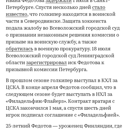
Ивана Федотова
задержали
1 июля в Санкт-
Петербурге. Спустя несколько дней
стало
известно
, что голкипер находится в воинской
части в Северодвинске. Защита хоккеиста
подала жалобу во Всеволожский городской суд
о признании незаконным решения комиссии о
призыве на воинскую службу, а также
обратилась
в военную прокуратуру. 18 июля
Всеволожский городской суд Ленинградской
области
зарегистрировал
иск Федотова к
призывной комиссии Петербурга.
В прошлом сезоне голкипер выступал в КХЛ за
ЦСКА. В конце апреля Федотов сообщил, что в
следующем сезоне будет выступать в НХЛ за
«Филадельфию Флайерз». Контракт вратаря с
ЦСКА закончился 1 мая, а спустя шесть дней
игрок подписал соглашение с «Филадельфией».
25-летний Федотов — уроженец Финляндии, где