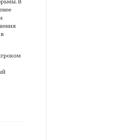
юрьмы. В
менее
н
ушения
 в
игроком
ый