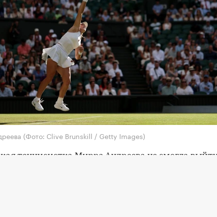
дреева
(Фото: Clive Brunskill / Getty Images)
кая теннисистка Мирра Андреева не смогла выйти
ый круг турнира WTA 1000 в Торонто (Канада).
 третьего круга Андреева (5-й номер посева) проиг
 Лейле Фернандес (34-я ракетка мира) со счетом 1:6