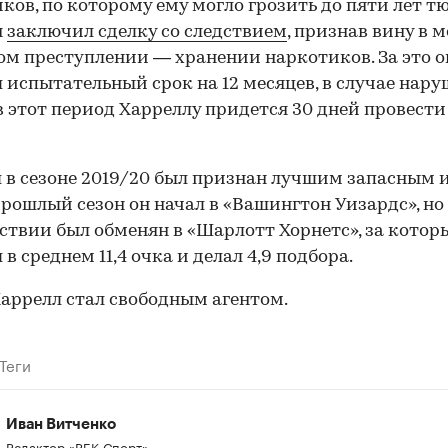
ков, по которому ему могло грозить до пяти лет т
н
заключил сделку со следствием
, признав вину в 
00:00
/
00:00
ом преступлении — хранении наркотиков. За это о
 испытательный срок на 12 месяцев, в случае нар
в этот период Харреллу придется 30 дней провести
 в сезоне 2019/20 был признан лучшим запасным 
Прошлый сезон он начал в «Вашингтон Уизардс», но
ствии был обменян в «Шарлотт Хорнетс», за котор
в среднем 11,4 очка и делал 4,9 подбора.
аррелл стал свободным агентом.
Теги
Иван Витченко
Редактор «РБК-Спорт»