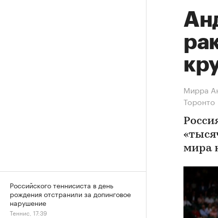
Ан
рак
кру
Мирра Ан
Торонто
Росси
«тыся
мира к
Российского теннисиста в день
рождения отстранили за допинговое
нарушение
Теннис, 17:39