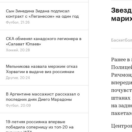
Звезд
Сын Зинедина Зидана подписал
контракт с «Леганесом» на один год
мари
Футбол, 21:26
СКА обменял канадского легионера в
Баскетбо
«Салават Юлаев»
Хоккей, 20:28
Ранее в
Мельникова назвала мерзким отказ
Полицей
Хорватии в выдаче виз россиянам
Ричмонд
Другие, 20:24
впереди
почувст
В Аргентине массажист рассказал о
последних днях Диего Марадоны
штанах 
Футбол, 20:09
на задн
пакетам
19-летняя россиянка впервые
победила соперницу из топ-20 на
Центров
турнире WTA