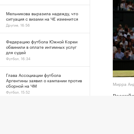
Мельникова выразила надежду, что
ситуация с визами на ЧЕ изменится
Другие, 16:56
Федерацию футбола Южной Кореи
обвинили в оплате интимных услуг
для судей
Футбол, 16:34
Глава Ассоциации футбола
Аргентины заявил о кампании против
Мирра Ан
сборной на ЧМ
Футбол, 15:52
Российс
четверт
Стал известен окончательный состав
юниоров на этап Гран-при ISU в
В матче
Китае
канадке
Фигурное катание, 15:36