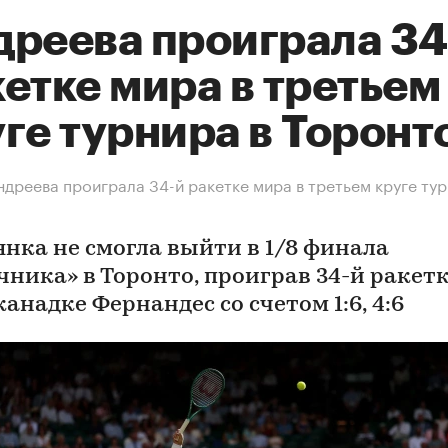
дреева проиграла 34
етке мира в третьем
ге турнира в Торонт
дреева проиграла 34-й ракетке мира в третьем круге тур
янка не смогла выйти в 1/8 финала
чника» в Торонто, проиграв 34-й ракет
анадке Фернандес со счетом 1:6, 4:6