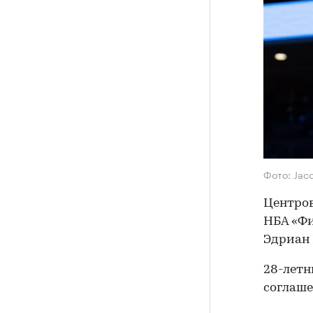
Фото: Jac
Центров
НБА «Фи
Эдриан 
28-летн
соглаше