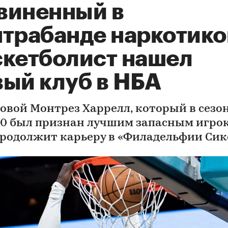
виненный в
нтрабанде наркотико
скетболист нашел
вый клуб в НБА
овой Монтрез Харрелл, который в сезо
20 был признан лучшим запасным игро
продолжит карьеру в «Филадельфии Сик