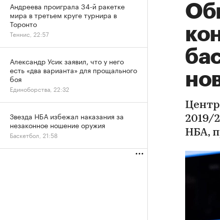
Андреева проиграла 34-й ракетке
Об
мира в третьем круге турнира в
Торонто
ко
Теннис, 22:57
ба
Александр Усик заявил, что у него
есть «два варианта» для прощального
но
боя
Единоборства, 22:32
Центр
Звезда НБА избежал наказания за
2019/
незаконное ношение оружия
НБА, 
Баскетбол, 21:58