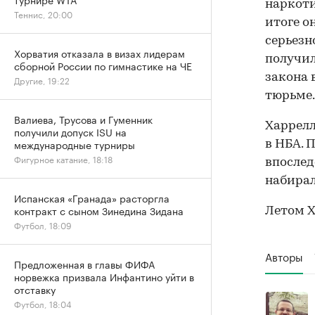
наркоти
Теннис, 20:00
итоге о
серьезн
Хорватия отказала в визах лидерам
получил
сборной России по гимнастике на ЧЕ
закона 
Другие, 19:22
тюрьме.
Валиева, Трусова и Гуменник
Харрелл
получили допуск ISU на
международные турниры
в НБА. 
Фигурное катание, 18:18
впослед
набирал 
Испанская «Гранада» расторгла
контракт с сыном Зинедина Зидана
Летом Х
Футбол, 18:09
Авторы
Предложенная в главы ФИФА
норвежка призвала Инфантино уйти в
отставку
Футбол, 18:04