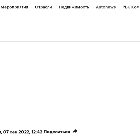
Мероприятия
Отрасли
Недвижимость
Autonews
РБК Ком
ние
РБК Курсы
РБК Life
Тренды
Визионеры
Национальн
б
Исследования
Кредитные рейтинги
Франшизы
Газета
роверка контрагентов
Политика
Экономика
Бизнес
Техно
(+9,61%)
«Северсталь» ₽700
НОВАТЭК ₽1 400
Купить
прогноз КИТ Финанс к 20.07.27
прогноз SberCIB к 
Поделиться
л
⁠,
07 сен 2022, 12:42