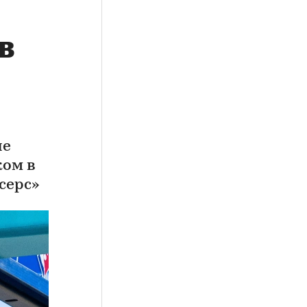
в
не
ком в
серс»