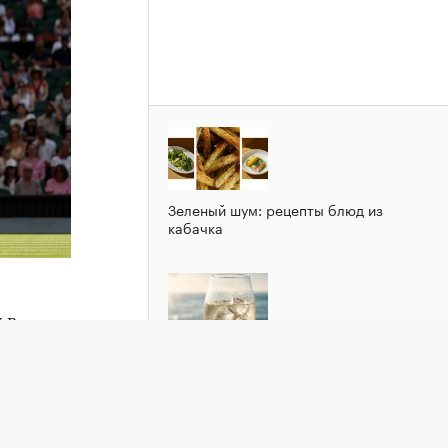
Зеленый шум: рецепты блюд из
кабачка
 в
Добавлять лед в вино не всегда
плохо. Вот почему
рала
, 4:6.