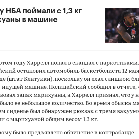
у НБА поймали с 1,3 кг
хуаны в машине
л
 этом году Харрелл
попал в скандал
с наркотиками.
ский остановил автомобиль баскетболиста 12 мая
е (штат Кентукки), поскольку он ехал слишком бл
 идущей машине. Полицейский сообщил в отчете, 
вовал запах марихуаны, а Харрелл признал, что у н
было ее небольшое количество. Во время обыска 
ем сиденье был обнаружен рюкзак с тремя вакуу
и с марихуаной общим весом 1,3 кг.
ому было предъявлено обвинение в контрабанде