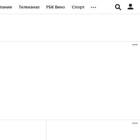
...
пании
Телеканал
РБК Вино
Спорт
ые проекты
Город
Стиль
Крипто
Спецпроекты СПб
логии и медиа
Финансы
(+39,04%)
(+30,78%)
«Русагро» ₽120
Купить
Купить
27.07.27
прогноз ПСБ к 26.07.27