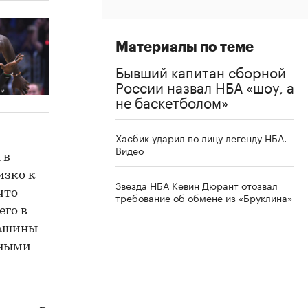
Материалы по теме
Бывший капитан сборной
России назвал НБА «шоу, а
не баскетболом»
Хасбик ударил по лицу легенду НБА.
Видео
 в
изко к
Звезда НБА Кевин Дюрант отозвал
что
требование об обмене из «Бруклина»
его в
машины
мными