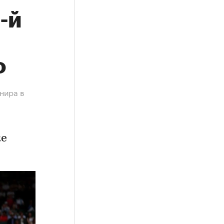
-й
о
нира в
ке