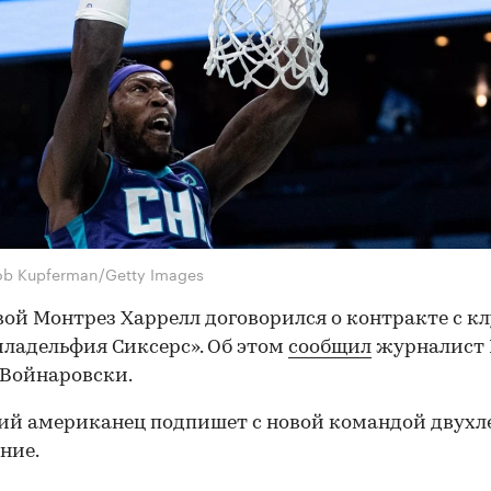
ob Kupferman/Getty Images
ой Монтрез Харрелл договорился о контракте с к
ладельфия Сиксерс». Об этом
сообщил
журналист 
Войнаровски.
ий американец подпишет с новой командой двухл
ние.