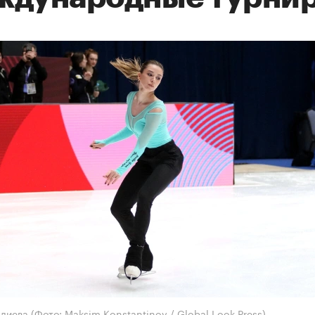
алиева
(Фото: Maksim Konstantinov / Global Look Press)