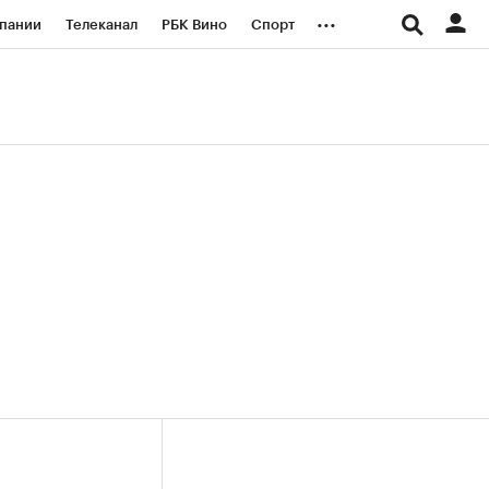
...
пании
Телеканал
РБК Вино
Спорт
ые проекты
Город
Стиль
Крипто
Спецпроекты СПб
логии и медиа
Финансы
(+38,23%)
(+31,2%)
«Русагро» ₽120
Купить
Купить
27.07.27
прогноз ПСБ к 26.07.27