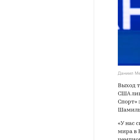
Даниил М
Выход т
США лиш
Спорт» 
Шамиль
«У нас 
мира в 
чемпион