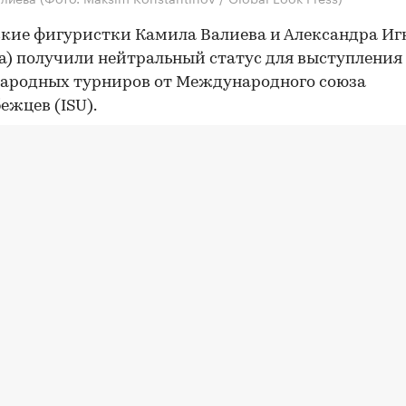
кие фигуристки Камила Валиева и Александра Иг
а) получили нейтральный статус для выступления
ародных турниров от Международного союза
ежцев (ISU).
ейтральный статус получил Петр Гуменник, учас
ады-2026.
ал дополняется
вайтесь на связи с РБК в
«Максе»
.