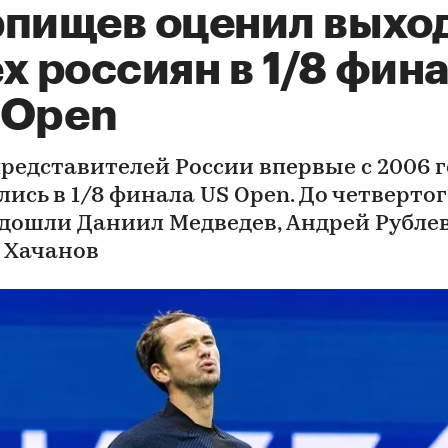
рпищев оценил выхо
х россиян в 1/8 фин
 Open
представителей России впервые с 2006 
ись в 1/8 финала US Open. До четверто
 дошли Даниил Медведев, Андрей Рублев
 Хачанов