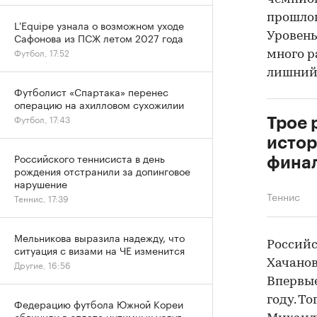
прошлог
L'Equipe узнала о возможном уходе
Уровень
Сафонова из ПСЖ летом 2027 года
Футбол, 17:52
много р
лишний 
Футболист «Спартака» перенес
операцию на ахилловом сухожилии
Футбол, 17:43
Трое 
истор
Российского теннисиста в день
фина
рождения отстранили за допинговое
нарушение
Теннис
Теннис, 17:39
Мельникова выразила надежду, что
Российс
ситуация с визами на ЧЕ изменится
Хачанов
Другие, 16:56
Впервые
году. Т
Федерацию футбола Южной Кореи
обвинили в оплате интимных услуг