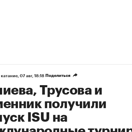
Поделиться
 катание
⁠,
07 авг, 18:18
иева, Трусова и
менник получили
уск ISU на
ждународные турни