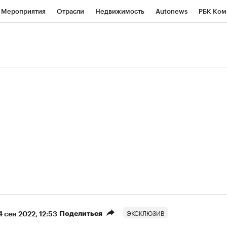
Мероприятия
Отрасли
Недвижимость
Autonews
РБК Ком
ние
РБК Курсы
РБК Life
Тренды
Визионеры
Национальн
б
Исследования
Кредитные рейтинги
Франшизы
Газета
роверка контрагентов
Политика
Экономика
Бизнес
Техно
(+9,24%)
«Северсталь» ₽700
НОВАТЭК ₽1 400
Купить
прогноз КИТ Финанс к 20.07.27
прогноз SberCIB к 
ЭКСКЛЮЗИВ
Поделиться
4 сен 2022, 12:53