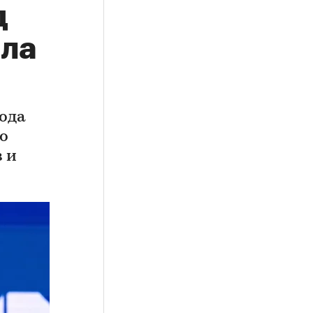
д
ала
года
го
 и