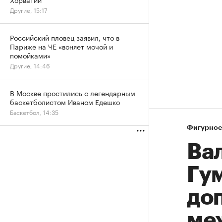
Другие, 15:17
Российский пловец заявил, что в
Париже на ЧЕ «воняет мочой и
помойками»
Другие, 14:46
В Москве простились с легендарным
баскетболистом Иваном Едешко
Баскетбол, 14:35
Фигурное
Вал
Гу
доп
ме