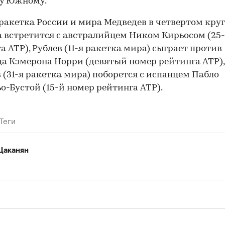
у Южному.
ракетка России и мира Медведев в четвертом круг
 встретится с австралийцем Ником Кирьосом (25
а ATP), Рублев (11-я ракетка мира) сыграет против
а Кэмерона Норри (девятый номер рейтинга ATP),
 (31-я ракетка мира) поборется с испанцем Пабло
о-Бустой (15-й номер рейтинга ATP).
00:00
/
00:00
Теги
Цаканян