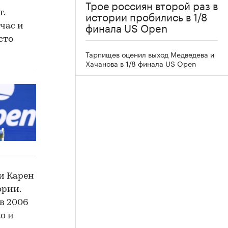
Трое россиян второй раз в
истории пробились в 1/8
т.
финала US Open
час и
сто
Тарпищев оценил выход Медведева и
Хачанова в 1/8 финала US Open
и Карен
ории.
в 2006
о и