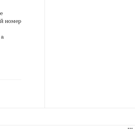
е
-й номер
 а