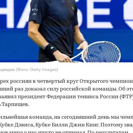
едведев
(Фото: Getty Images)
рех россиян в четвертый круг Открытого чемпион
ний раз доказал силу российской команды. Об эт
заявил президент Федерации тенниса России (ФТР
 Тарпищев.
сильнейшая команда, на сегодняшний день мы че
Кубке Дэвиса, Кубке Билли Джин Кинг. Поэтому зв
ов мира у нас никто не отнимал. По результатам