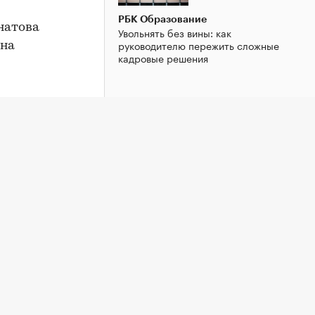
РБК Образование
натова
Увольнять без вины: как
руководителю пережить сложные
 на
кадровые решения
тник
РБК Стиль
Разводиться или нет? Разбираемся с
психологом