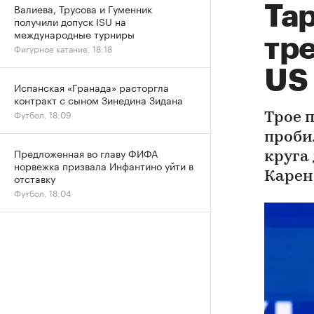
Валиева, Трусова и Гуменник
Та
получили допуск ISU на
международные турниры
тре
Фигурное катание, 18:18
US
Испанская «Гранада» расторгла
контракт с сыном Зинедина Зидана
Футбол, 18:09
Трое 
пробил
Предложенная во главу ФИФА
круга
норвежка призвала Инфантино уйти в
Карен
отставку
Футбол, 18:04