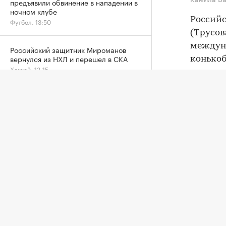
предъявили обвинение в нападении в
ночном клубе
Российс
Футбол, 13:50
(Трусов
междун
Российский защитник Мироманов
вернулся из НХЛ и перешел в СКА
конькоб
Хоккей, 13:15
Также н
Олимпи
Сборные России пропустят
шахматную Олимпиаду-2026 в
Самарканде
Матери
Другие, 13:08
Оста
Российский боец ММА Ядуллаев
получил условный срок за хранение
амфетамина
Единоборства, 12:20
Авторы
Макгрегор рассказал о начале
восстановления после травмы колена