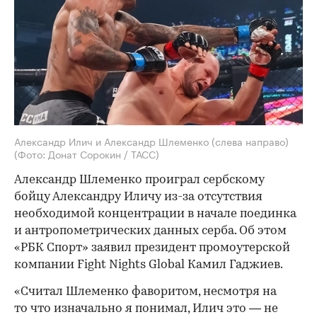
Александр Илич и Александр Шлеменко (слева направо)
(Фото: Донат Сорокин / ТАСС)
Александр Шлеменко проиграл сербскому
бойцу Александру Иличу из-за отсутствия
необходимой концентрации в начале поединка
и антропометрических данных серба. Об этом
«РБК Спорт» заявил президент промоутерской
компании Fight Nights Global Камил Гаджиев.
«Считал Шлеменко фаворитом, несмотря на
то что изначально я понимал, Илич это — не