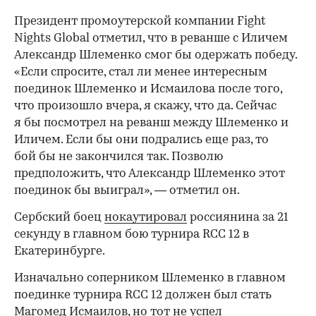
Президент промоутерской компании Fight
Nights Global отметил, что в реванше с Иличем
Александр Шлеменко смог бы одержать победу.
«Если спросите, стал ли менее интересным
поединок Шлеменко и Исмаилова после того,
что произошло вчера, я скажу, что да. Сейчас
я бы посмотрел на реванш между Шлеменко и
Иличем. Если бы они подрались еще раз, то
бой бы не закончился так. Позволю
00:00
/
00:00
предположить, что Александр Шлеменко этот
поединок бы выиграл», — отметил он.
Сербский боец
нокаутировал
россиянина за 21
секунду в главном бою турнира RCC 12 в
Екатеринбурге.
Изначально соперником Шлеменко в главном
поединке турнира RCC 12 должен был стать
Магомед Исмаилов, но тот не успел