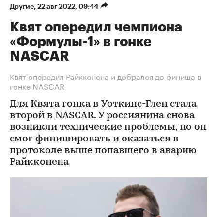
Другие
⁠,
22 авг 2022, 09:44
Квят опередил чемпиона
«Формулы-1» в гонке
NASCAR
Квят опередил Райкконена и добрался до финиша в
гонке NASCAR
Для Квята гонка в Уоткинс-Глен стала
второй в NASCAR. У россиянина снова
возникли технические проблемы, но он
смог финишировать и оказаться в
протоколе выше попавшего в аварию
Райкконена