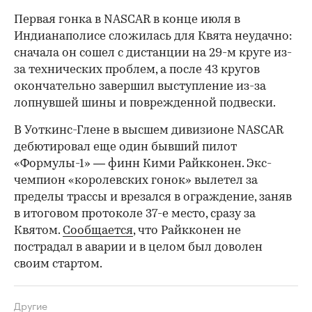
Первая гонка в NASCAR в конце июля в
Индианаполисе сложилась для Квята неудачно:
сначала он сошел с дистанции на 29-м круге из-
за технических проблем, а после 43 кругов
окончательно завершил выступление из-за
лопнувшей шины и поврежденной подвески.
В Уоткинс-Глене в высшем дивизионе NASCAR
дебютировал еще один бывший пилот
«Формулы-1» — финн Кими Райкконен. Экс-
чемпион «королевских гонок» вылетел за
пределы трассы и врезался в ограждение, заняв
в итоговом протоколе 37-е место, сразу за
Квятом.
Сообщается
, что Райкконен не
пострадал в аварии и в целом был доволен
своим стартом.
00:00
/
00:00
Другие