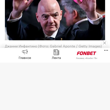
Джанни Инфантино
(Фото: Gabriel Aponte / Getty Images)
Союз европейских футбольных ассоциаций
Главное
Лента
Реклама, «Фонбет ТВ»
(УЕФА) выплатил шестизначную сумму
предполагаемой любовнице президента ФИФА
Джанни Инфантино, когда тот занимал пост
генерального секретаря европейской
организации,
сообщает
The Telegraph со
ссылкой на собственное расследование.
По данным газеты, женщина, которую газета не
называет, работала на административной