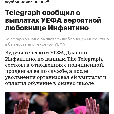
Футбол
⁠,
08 авг, 00:06
Telegraph сообщил о
выплатах УЕФА вероятной
любовнице Инфантино
Telegraph узнал о выплатах «любовнице» Инфантино
в бытность его генсеком УЕФА
Будучи генсеком УЕФА, Джанни
Инфантино, по данным The Telegraph,
состоял в отношениях с подчиненной,
продвигал ее по службе, а после
увольнения организовал ей выплаты и
оплатил обучение в бизнес-школе