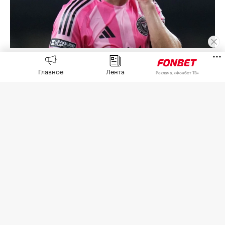
Лионель Месси
(Фото: Rich Storry / Getty Images)
Главное
Лента
Реклама, «Фонбет ТВ»
Капитан сборной Аргентины Лионель Месси
намерен обратиться в суд после церемонии
прощания со своим отцом Хорхе Месси. Об этом
сообщил аргентинский журналист Фран
Касаретто в соцсети X.
«Месси подтвердил, что предпримет
юридические действия против аргентинских
СМИ, которые нарушили неприкосновенность
частной жизни семьи во время прощания с
Хорхе Месси», — написал Касаретто.
Хорхе Месси
скончался
8 августа в возрасте 68
лет в больнице Росарио после продолжительной