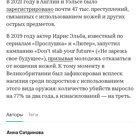
В 2021 году в Англии и Уэльсе было
00:00
/
00:00
зарегистрировано
почти 47 тыс. преступлений,
связанных с использованием ножей и других
острых предметов.
В 2019 году актер Идрис Эльба, известный по
сериалам «Прослушка» и «Лютер», запустил
кампанию «Don't stab your future» («Не зарежь
свое будущее»),
призывая
молодежь отказаться
от ношения ножей. К тому моменту в
Великобритании был зафиксирован всплеск
насилия среди подростков с использованием
этого вида оружия: количество убийств выросло
на 77% за два года, а изнасилований — на треть.
Авторы
Теги
Анна Сатдинова