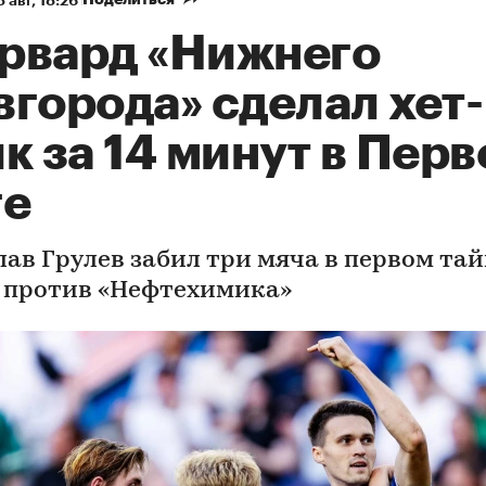
 авг, 18:26
рвард «Нижнего
города» сделал хет-
к за 14 минут в Перв
ге
лав Грулев забил три мяча в первом та
 против «Нефтехимика»