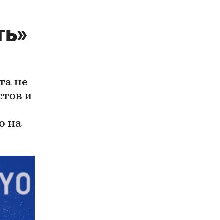
ть»
та не
стов и
о на