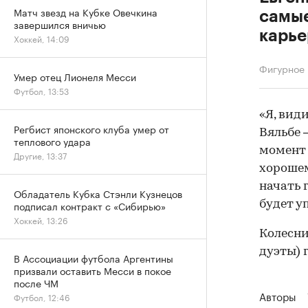
Матч звезд на Кубке Овечкина
самые
завершился вничью
карье
Хоккей, 14:09
Фигурное 
Умер отец Лионеля Месси
Футбол, 13:53
«Я, вид
Регбист японского клуба умер от
Вяльбе 
теплового удара
момент 
Другие, 13:37
хорошем
начать г
Обладатель Кубка Стэнли Кузнецов
будет у
подписал контракт с «Сибирью»
Хоккей, 13:26
Колесни
дуэты) 
В Ассоциации футбола Аргентины
призвали оставить Месси в покое
после ЧМ
Авторы
Футбол, 12:46