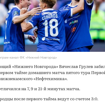
еграм-канал ФК «Нижний Новгород»
щий «Нижнего Новгорода» Вячеслав Грулев заби
первом тайме домашнего матча пятого тура Перво
 нижнекамского «Нефтехимика».
отличился на 7, 9 и 21-й минутах матча.
одцы после первого тайма ведут со счетом 3:0.