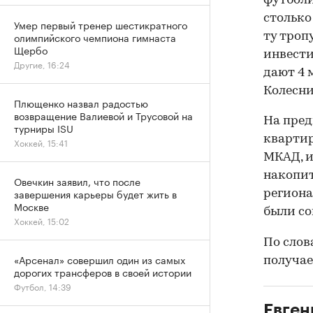
футболи
столько
Умер первый тренер шестикратного
олимпийского чемпиона гимнаста
ту троп
Щербо
инвести
Другие, 16:24
дают 4 
Колесни
Плющенко назвал радостью
возвращение Валиевой и Трусовой на
На пред
турниры ISU
квартир
Хоккей, 15:41
МКАД, и
накопит
Овечкин заявил, что после
завершения карьеры будет жить в
региона
Москве
были со
Хоккей, 15:02
По слов
«Арсенал» совершил один из самых
получае
дорогих трансферов в своей истории
Футбол, 14:39
Евген