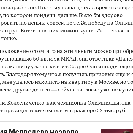
стов, иначе плакать захочется, я за всю жизнь, нав
 не заработаю. Поэтому наша цель за время в спор
у, по которой пойдешь дальше. Было бы здорово
ровать, но деньги совсем не те. За победу на Олим
млн руб. Вот что на них можно купить?» — сказала
ченко.
положение о том, что на эти деньги можно приобр
у площадью 50 кв. м за МКАД, она ответила: «Далек
 на машину уже не хватит. За две Олимпиады еще
ь. Благодаря тому что я получила призовые еще и 
, мне удалось накопить на квартиру в Москве, но то
всем другие деньги — сейчас за такие уже не купи
ам Колесниченко, как чемпионка Олимпиады, она
т президентские выплаты в размере 52 тыс. руб.
ия Медведева назвала