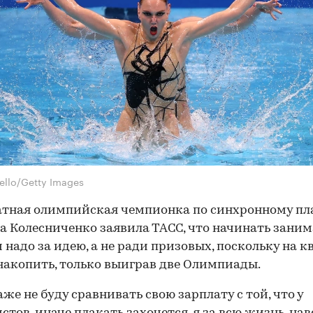
ello/Getty Images
атная олимпийская чемпионка по синхронному п
а Колесниченко заявила ТАСС, что начинать заним
 надо за идею, а не ради призовых, поскольку на 
акопить, только выиграв две Олимпиады.
аже не буду сравнивать свою зарплату с той, что у