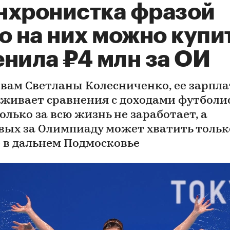
нхронистка фразой
о на них можно купи
енила ₽4 млн за ОИ
овам Светланы Колесниченко, ее зарпла
живает сравнения с доходами футболи
олько за всю жизнь не заработает, а
вых за Олимпиаду может хватить тольк
 в дальнем Подмосковье