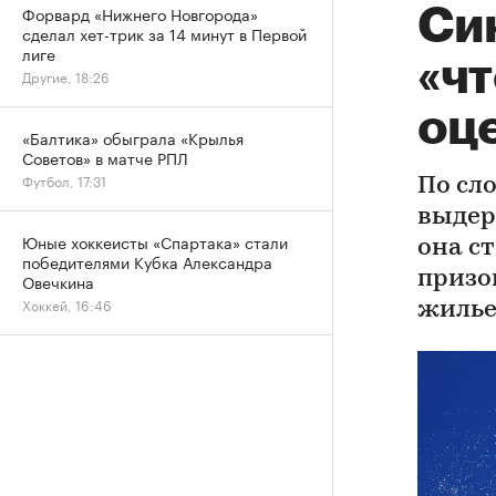
Форвард «Нижнего Новгорода»
Си
сделал хет-трик за 14 минут в Первой
лиге
«чт
Другие, 18:26
оц
«Балтика» обыграла «Крылья
Советов» в матче РПЛ
Футбол, 17:31
По сл
выдер
Юные хоккеисты «Спартака» стали
она ст
победителями Кубка Александра
призо
Овечкина
Хоккей, 16:46
жилье