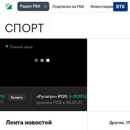
Подписка на РБК
Инвестиции
СПОРТ
Школа управления РБК
РБК Образова
РБК Бизнес-среда
Дискуссионный клу
Прямой эфир
Конференции СПб
Спецпроекты
П
Рынок наличной валюты
(+31,15%)
«Русагро» ₽120
Ozon ₽5
Купить
Купить
прогноз ПСБ к 26.07.27
прогноз 
Лента новостей
Другие
⁠,
17