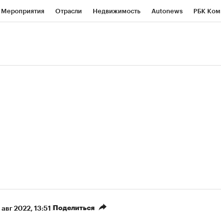
Мероприятия
Отрасли
Недвижимость
Autonews
РБК Ком
ние
РБК Курсы
РБК Life
Тренды
Визионеры
Национальн
б
Исследования
Кредитные рейтинги
Франшизы
Газета
роверка контрагентов
Политика
Экономика
Бизнес
Техно
(+86,93%)
(+31,52%)
 450
АФК «Система» ₽12
Купить
Ку
ПСБ к 29.07.27
прогноз БКС к 15.07.27
Поделиться
 авг 2022, 13:51