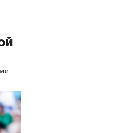
ой
йме