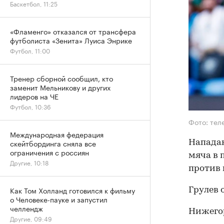
Баскетбол, 11:25
«Фламенго» отказался от трансфера
футболиста «Зенита» Луиса Энрике
Футбол, 11:00
Тренер сборной сообщил, кто
заменит Мельникову и других
лидеров на ЧЕ
Футбол, 10:36
Фото: тел
Международная федерация
скейтбординга сняла все
Нападаю
ограничения с россиян
мяча в 
Другие, 10:18
против
Как Том Холланд готовился к фильму
Грулев 
о Человеке-пауке и запустил
челлендж
Нижегор
Другие, 09:49