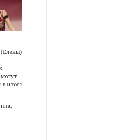
 (Елены)
й
к
 могут
е в итоге
ппа,