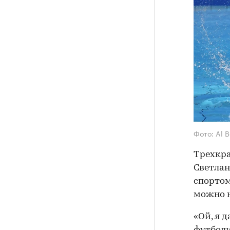
Фото: Al B
Трехкр
Светлан
спортом
можно н
«Ой, я д