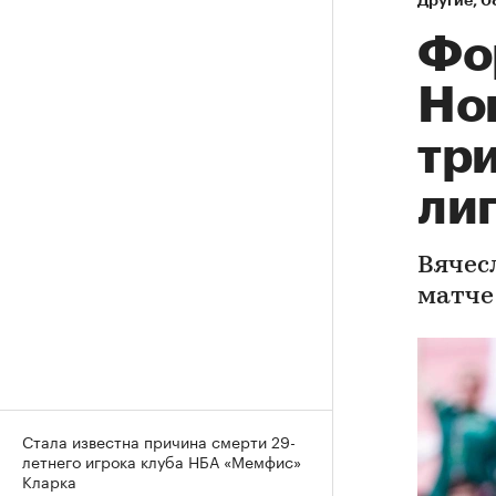
Другие
⁠,
08
Фо
Нов
три
ли
Вячес
матче
Стала известна причина смерти 29-
летнего игрока клуба НБА «Мемфис»
Кларка