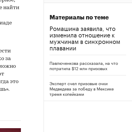
ерное,
те найти
Материалы по теме
пиаде
Ромашина заявила, что
изменила отношение к
мужчинам в синхронном
плавании
ести
о за
Павлюченкова рассказала, на что
 можно
потратила $12 млн призовых
от
гда это
Эксперт счел призовые очки
Медведева за победу в Мексике
шь».
тремя копейками