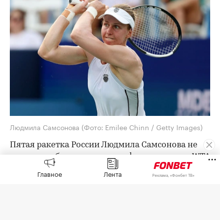
Людмила Самсонова
(Фото: Emilee Chinn / Getty Images)
Пятая ракетка России Людмила Самсонова не
смогла пробиться в четвертьфинал турнира WTA
1000 в Торонто с призовым фондом более $7
Главное
Лента
Реклама, «Фонбет ТВ»
млн.
В 1/8 финала Самсонова (55-я в мировом
рейтинге) встречалась с выступающей за