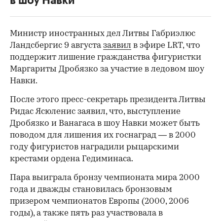
в шоу Навки
Министр иностранных дел Литвы Габриэлюс
Ландсбергис 9 августа
заявил
в эфире LRT, что
поддержит лишение гражданства фигуристки
Маргариты Дробязко за участие в ледовом шоу
Навки.
После этого пресс-секретарь президента Литвы
Ридас Ясюленис заявил, что, выступление
Дробязко и Ванагаса в шоу Навки может быть
поводом для лишения их госнаград — в 2000
году фигуристов наградили рыцарскими
крестами ордена Гедиминаса.
Пара выиграла бронзу чемпионата мира 2000
года и дважды становилась бронзовым
призером чемпионатов Европы (2000, 2006
годы), а также пять раз участвовала в