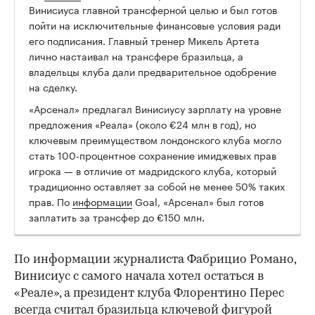
00:00
/
00:00
Винисиуса главной трансферной целью и был готов
пойти на исключительные финансовые условия ради
его подписания. Главный тренер Микель Артета
лично настаивал на трансфере бразильца, а
владельцы клуба дали предварительное одобрение
на сделку.
«Арсенал» предлагал Винисиусу зарплату на уровне
предложения «Реала» (около €24 млн в год), но
ключевым преимуществом лондонского клуба могло
стать 100-процентное сохранение имиджевых прав
игрока — в отличие от мадридского клуба, который
традиционно оставляет за собой не менее 50% таких
прав. По
информации
Goal, «Арсенал» был готов
заплатить за трансфер до €150 млн.
По информации журналиста Фабрицио Романо,
Винисиус с самого начала хотел остаться в
«Реале», а президент клуба Флорентино Перес
всегда считал бразильца ключевой фигурой