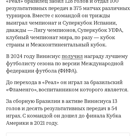
«Реал» бразилец забил 128 голов и отдал 100
результативных передач в 375 матчах различных
турниров. Вместе с командой он трижды
выиграл чемпионат и Суперкубок Испании,
дважды — Лигу чемпионов, Суперкубок УЕФА,
клубный чемпионат мира, по разу — кубок
страны и Межконтинентальный кубок.
В 2024 году Винисиус
получил
награду лучшему
футболисту сезона по версии Международной
федерации футбола (ФИФА).
До перехода в «Реал» он играл за бразильский
«Фламенго», воспитанником которого является.
За сборную Бразилии в активе Винисиуса 13
голов и десять результативных передач в 54
играх. С командой он дошел до финала Кубка
Америки в 2021 году.