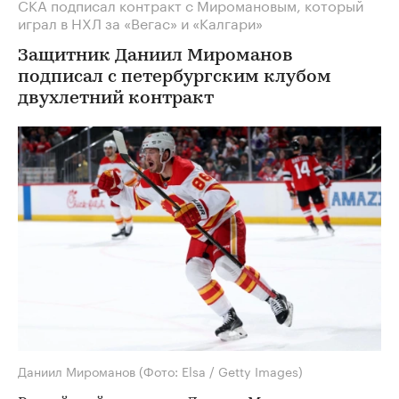
СКА подписал контракт с Миромановым, который
играл в НХЛ за «Вегас» и «Калгари»
Защитник Даниил Мироманов
подписал с петербургским клубом
двухлетний контракт
Даниил Мироманов
(Фото: Elsa / Getty Images)