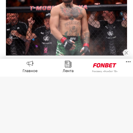
Конор Макгрегор
(Фото: Ian Maule / Getty Images)
Главное
Лента
Реклама, «Фонбет ТВ»
Бывший чемпион UFC в двух весовых
категориях Конор Макгрегор рассказал о начале
восстановления после проведенной операции и
подготовке к возвращению в октагон.
«Операция завершена. Колено восстановлено.
Хейтеры могут продолжать болтать. Я не убегал
от боли. Я шел прямо к ней. Теперь начинается
настоящая работа. Сезон возвращения