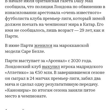
В начале июля британская газета Daily Mail
сообщила, что полиция Лондона по обвинению в
изнасиловании арестовала «очень известного»
футболиста клуба премьер-лиги, который зимой
должен поехать на чемпионат мира в Катар. Его
имя не сообщалось, лишь возраст — 29 лет, как и
Парти.
В июне Парти
женился
на марокканской
модели Саре Белле.
Парти выступает за «Арсенал» с 2020 года.
Лондонский клуб
выкупил
игрока мадридского
«Атлетико» за €50 млн. В завершившемся сезоне
он сыграл в 24 матчах премьер-лиги, забил два
мяча и сделал одну результативную передачу.
«Канониры» по итогам сезона заняли пятое
место в чемпионате.
Авторы
Теги