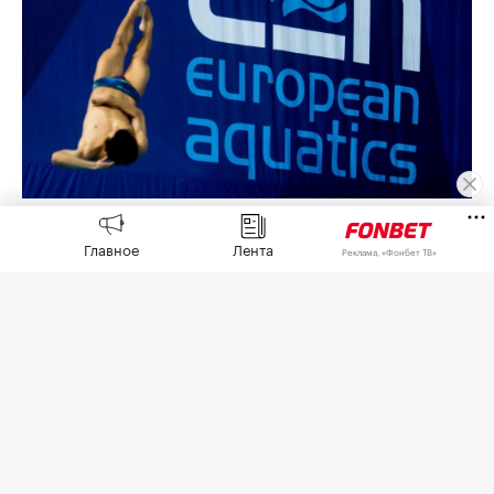
Фото: Jon Olav Nesvold / Zumapress.com / Global Look
Press
Главное
Лента
Реклама, «Фонбет ТВ»
У России есть право провести чемпионат Европы
2028 года по водным видам спорта, решение по
этим соревнованиям будет принято после
переговоров со всеми заинтересованными
сторонами, заявил
ТАСС
президент European
Aquatics Антониу Силва.
В 2026 году турнир принимает Париж. Силва
напомнил, что Россия не смогла провести