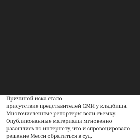
похоронах присутствовали только
родственники и близкие друзья семьи.
00:00
/
00:00
Причиной иска стало
присутствие представителей СМИ у кладбища.
Многочисленные репортеры вели съемку.
Опубликованные материалы мгновенно
разошлись по интернету, что и спровоцировало
решение Месси обратиться в суд.