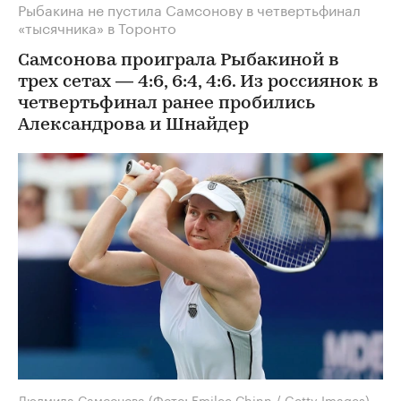
Рыбакина не пустила Самсонову в четвертьфинал
«тысячника» в Торонто
Самсонова проиграла Рыбакиной в
трех сетах — 4:6, 6:4, 4:6. Из россиянок в
четвертьфинал ранее пробились
Александрова и Шнайдер
Людмила Самсонова
(Фото: Emilee Chinn / Getty Images)