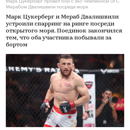
Марк Цукерберг провел бой с экс-чемпионом UFC
Мерабом Двалишвили посреди моря
Марк Цукерберг и Мераб Двалишвили
устроили спарринг на ринге посреди
открытого моря. Поединок закончился
тем, что оба участника побывали за
бортом