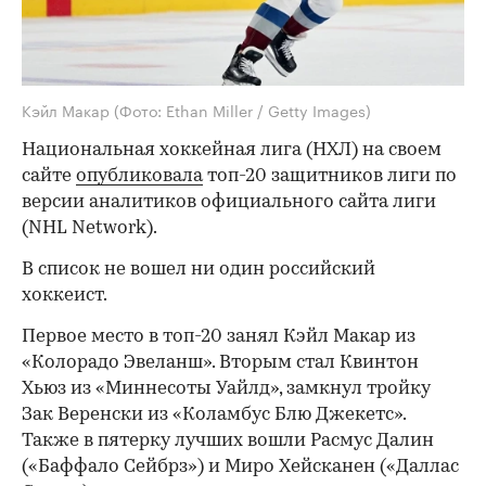
Кэйл Макар
(Фото: Ethan Miller / Getty Images)
Национальная хоккейная лига (НХЛ) на своем
сайте
опубликовала
топ-20 защитников лиги по
версии аналитиков официального сайта лиги
(NHL Network).
В список не вошел ни один российский
хоккеист.
Первое место в топ-20 занял Кэйл Макар из
«Колорадо Эвеланш». Вторым стал Квинтон
Хьюз из «Миннесоты Уайлд», замкнул тройку
Зак Веренски из «Коламбус Блю Джекетс».
Также в пятерку лучших вошли Расмус Далин
(«Баффало Сейбрз») и Миро Хейсканен («Даллас