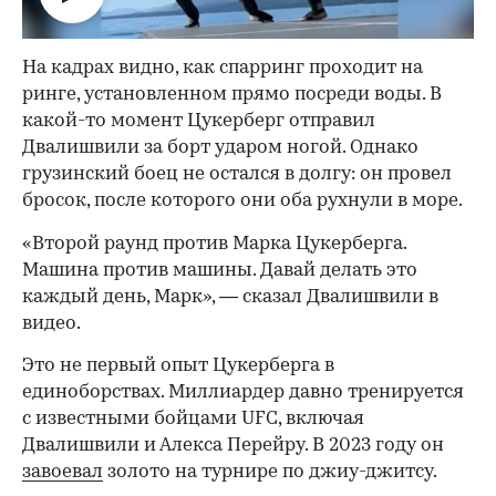
На кадрах видно, как спарринг проходит на
ринге, установленном прямо посреди воды. В
какой-то момент Цукерберг отправил
Двалишвили за борт ударом ногой. Однако
грузинский боец не остался в долгу: он провел
бросок, после которого они оба рухнули в море.
«Второй раунд против Марка Цукерберга.
Машина против машины. Давай делать это
каждый день, Марк», — сказал Двалишвили в
видео.
Это не первый опыт Цукерберга в
единоборствах. Миллиардер давно тренируется
с известными бойцами UFC, включая
Двалишвили и Алекса Перейру. В 2023 году он
00:00
/
00:00
завоевал
золото на турнире по джиу-джитсу.