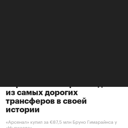
Футбол
⁠,
08 авг, 14:39
«Арсенал» совершил один
из самых дорогих
трансферов в своей
истории
«Арсенал» купил за €87,5 млн Бруно Гимарайнса у
«Ньюкасла»