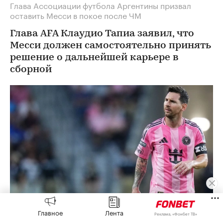
Глава Ассоциации футбола Аргентины призвал
оставить Месси в покое после ЧМ
Глава AFA Клаудио Тапиа заявил, что
Месси должен самостоятельно принять
решение о дальнейшей карьере в
сборной
Главное
Лента
Реклама, «Фонбет ТВ»
Лионель Месси
(Фото: Rich Storry / Getty Images)