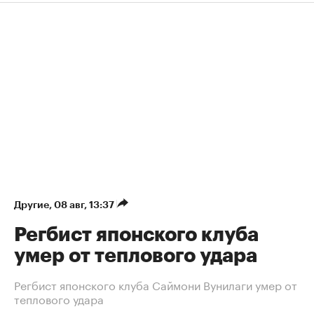
Другие
⁠,
08 авг, 13:37
Регбист японского клуба
умер от теплового удара
Регбист японского клуба Саймони Вунилаги умер от
теплового удара