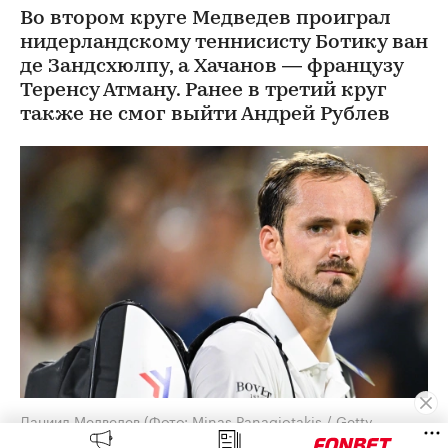
Во втором круге Медведев проиграл
нидерландскому теннисисту Ботику ван
де Зандсхюлпу, а Хачанов — французу
Теренсу Атману. Ранее в третий круг
также не смог выйти Андрей Рублев
Даниил Медведев
(Фото: Minas Panagiotakis / Getty
Images)