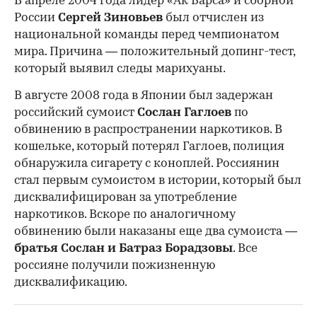
В апреле 2004 года лидер «Ак Барса» и сборной
России
Сергей Зиновьев
был отчислен из
национальной команды перед чемпионатом
мира. Причина — положительный допинг-тест,
который выявил следы марихуаны.
В августе 2008 года в Японии был задержан
российский сумоист
Сослан Гаглоев
по
обвинению в распространении наркотиков. В
кошельке, который потерял Гаглоев, полиция
обнаружила сигарету с коноплей. Россиянин
стал первым сумоистом в истории, который был
дисквалифицирован за употребление
наркотиков. Вскоре по аналогичному
обвинению были наказаны еще два сумоиста —
братья Сослан и Батраз Борадзовы
. Все
россияне получили пожизненную
дисквалификацию.