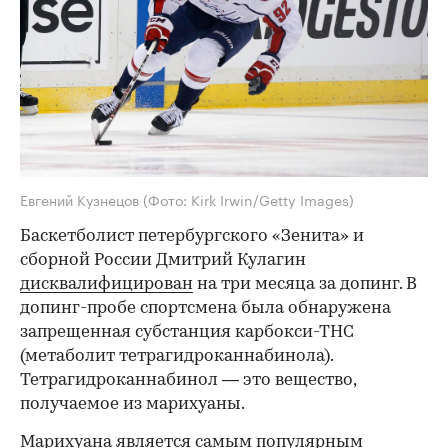
Евгений Кузнецов
(Фото: Kirk Irwin/Getty Images)
Баскетболист петербургского «Зенита» и
сборной России Дмитрий Кулагин
дисквалифицирован
на три месяца за допинг. В
допинг-пробе спортсмена была обнаружена
запрещенная субстанция карбокси-ТНС
(метаболит тетрагидроканнабинола).
Тетрагидроканнабинол — это вещество,
получаемое из марихуаны.
Марихуана является самым популярным