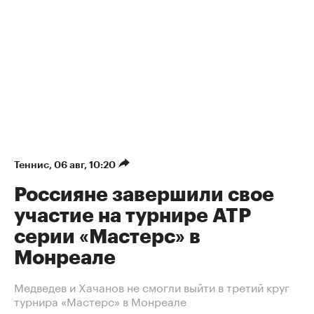
Теннис
⁠,
06 авг, 10:20
Россияне завершили свое
участие на турнире ATP
серии «Мастерс» в
Монреале
Медведев и Хачанов не смогли выйти в третий круг
турнира «Мастерс» в Монреале