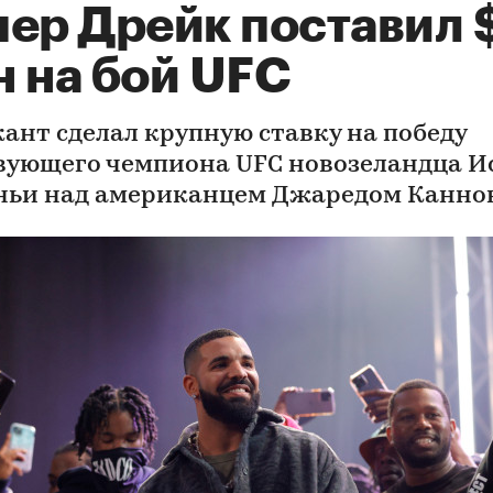
пер Дрейк поставил 
н на бой UFC
ант сделал крупную ставку на победу
вующего чемпиона UFC новозеландца И
ньи над американцем Джаредом Канно