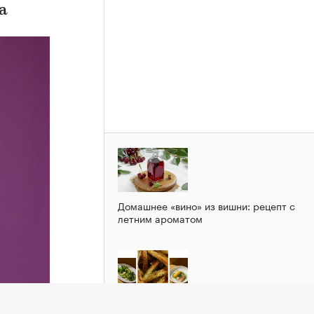
а
Домашнее «вино» из вишни: рецепт с
летним ароматом
)
Зеленый шум: рецепты блюд из