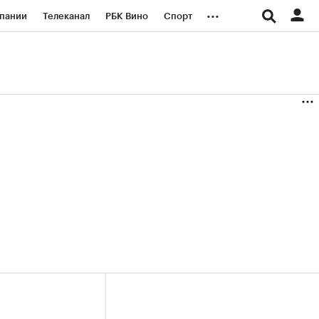
...
пании
Телеканал
РБК Вино
Спорт
ые проекты
Город
Стиль
Крипто
Спецпроекты СПб
логии и медиа
Финансы
(+38,34%)
(+31,18%)
«Русагро» ₽120
Купить
Купить
 27.07.27
прогноз ПСБ к 26.07.27