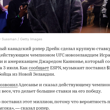
 Sussman / Getty Images
ый канадский рэпер Дрейк сделал крупную ставку
действующим чемпионом UFC новозеландцем Иср
и и американцем Джаредом Каннонье, который со
на 3 июля. Как
сообщает
ESPN, музыкант поставил $
бойца из Новой Зеландии.
озвонил
Адесанье и сказал действующему чемпион
 весе, что делает большие ставки на его победу.
о поставил этот миллион, потому что вероятность 
ысока», — сказал рэпер.