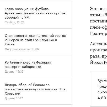
Глава Ассоциации футбола
Это не 
Аргентины заявил о кампании против
этом в 
сборной на ЧМ
постави
Футбол, 15:52
плей-оф
Гран-пр
Стал известен окончательный состав
юниоров на этап Гран-при ISU в
Китае
Адесань
Фигурное катание, 15:36
проигра
раза: п
Регбийный клуб из Франции
Йоэля Р
подвергся кибератаке
Другие, 15:35
Букм
Лидеры сборной России по
пред
гимнастике не получили визы на ЧЕ в
с ко
Хорватии
4,80.
Другие, 15:17