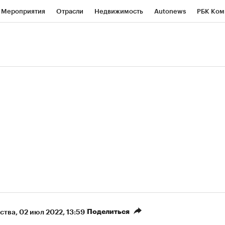
Мероприятия
Отрасли
Недвижимость
Autonews
РБК Ком
ние
РБК Курсы
РБК Life
Тренды
Визионеры
Национальн
б
Исследования
Кредитные рейтинги
Франшизы
Газета
роверка контрагентов
Политика
Экономика
Бизнес
Техно
(+9,96%)
«Северсталь» ₽700
НОВАТЭК ₽1 400
Купить
прогноз КИТ Финанс к 20.07.27
прогноз SberCIB к
Поделиться
ства
⁠,
02 июл 2022, 13:59