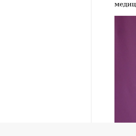
медиц
Евгений К