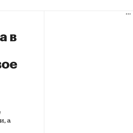
а в
вое
е
, а