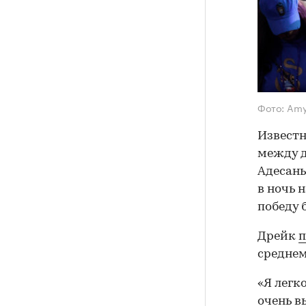
Фото: Amy
Известн
между 
Адесань
в ночь 
победу 
Дрейк
п
среднем
«Я легк
очень в