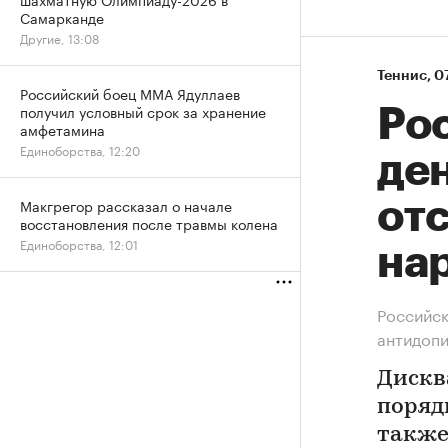
Самарканде
Другие, 13:08
Теннис
⁠,
07
Российский боец ММА Ядуллаев
получил условный срок за хранение
Ро
амфетамина
Единоборства, 12:20
де
Макгрегор рассказал о начале
от
восстановления после травмы колена
Единоборства, 12:01
на
Российск
антидопи
Дискв
поряд
также