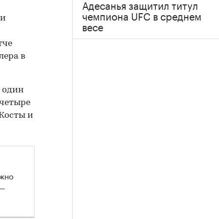
Адесанья защитил титул
чемпиона UFC в среднем
ри
весе
тче
лера в
и один
 четыре
 Косты и
ожно
 —