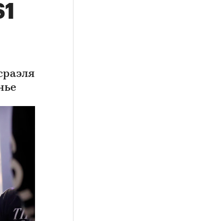
$1
сраэля
нье