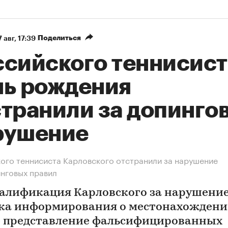
Поделиться
 авг, 17:39
ссийского теннисист
нь рождения
странили за допинго
рушение
ого теннисиста Карловского отстранили за нарушение
нговых правил
алификация Карловского за нарушени
ка информирования о местонахождении
 представление фальсифицированных