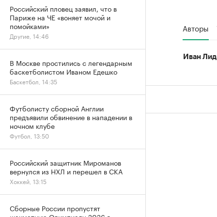
Российский пловец заявил, что в
Париже на ЧЕ «воняет мочой и
помойками»
Авторы
Другие, 14:46
Иван Лид
В Москве простились с легендарным
баскетболистом Иваном Едешко
Баскетбол, 14:35
Футболисту сборной Англии
предъявили обвинение в нападении в
ночном клубе
Футбол, 13:50
Российский защитник Мироманов
вернулся из НХЛ и перешел в СКА
Хоккей, 13:15
Сборные России пропустят
шахматную Олимпиаду-2026 в