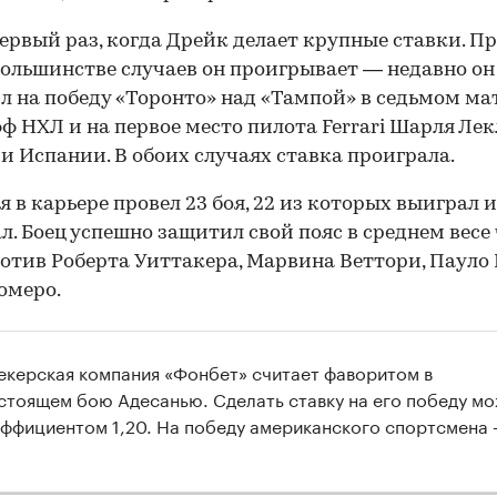
первый раз, когда Дрейк делает крупные ставки. П
большинстве случаев он проигрывает — недавно он
л на победу «Торонто» над «Тампой» в седьмом ма
ф НХЛ и на первое место пилота Ferrari Шарля Лек
и Испании. В обоих случаях ставка проиграла.
я в карьере провел 23 боя, 22 из которых выиграл 
л. Боец успешно защитил свой пояс в среднем весе
ротив Роберта Уиттакера, Марвина Веттори, Пауло
омеро.
екерская компания «Фонбет» считает фаворитом в
00:00
/
00:00
стоящем бою Адесанью. Сделать ставку на его победу м
эффициентом 1,20. На победу американского спортсмена