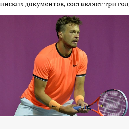
инских документов, составляет три год
арловский, 2018 год
(Фото: Mark Runnacles / Getty Images for LTA