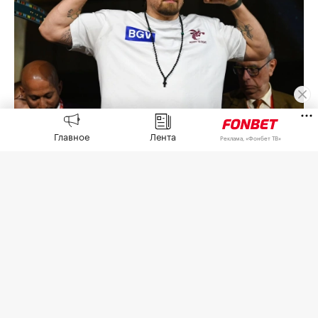
Александр Усик
(Фото: Mohamed Hossam / Getty Images)
Главное
Лента
Реклама, «Фонбет ТВ»
Украинец Александр Усик
рассказал
в интервью
The Athletic о двух вариантах своего последнего
поединка в карьере.
26 июня Усик
отказался
от чемпионских поясов
по версиям Международной боксерской
федерации (IBF), Всемирной боксерской
ассоциации (WBA) и Всемирного боксерского
совета (WBC) в супертяжелом весе. Он отметил,
что освобождает пояса, но не уходит из спорта.