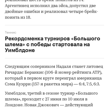
реализовал шесть брейк-поинтов из 14.
Аргентинец исполнил два эйса, допустил две
двойные ошибки и реализовал четыре брейк-
поинта из 18.
Теннис
Рекордсменка турниров «Большого
шлема» c победы стартовала на
Уимблдоне
Следующим соперником Надаля станет литовец
Ричардас Беранкис (106-й номер рейтинга ATP),
который в первом круге переиграл американца
Сэма Куэрри (157-я ракетка мира) — 6:4, 7:5, 6:3.
Уимблдон, третий в сезоне турнир «Большого
шлема», проходит c 27 июня по 10 июля в
Лондоне. Новак Джокович — действующий