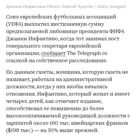
Джанни Инфантино
(Фото: Gabriel Aponte / Getty Images)
Союз европейских футбольных ассоциаций
(УЕФА) выплатил шестизначную сумму
предполагаемой любовнице президента ФИФА
Джанни Инфантино, когда тот занимал пост
генерального секретаря европейской
организации,
сообщает
The Telegraph со
ссылкой на собственное расследование.
По данным газеты, женщина, которую газета не
называет, работала на административной
должности, когда у них якобы начались
отношения. Инфантино, который женат и имеет
четырех детей, как отмечает издание,
способствовал ее повышению до более
высокооплачиваемой руководящей должности с
зарплатой около 160 тыс. швейцарских франков
($198 тыс.) — на 30% выше прежней.