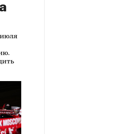
а
 июля
ию.
дить