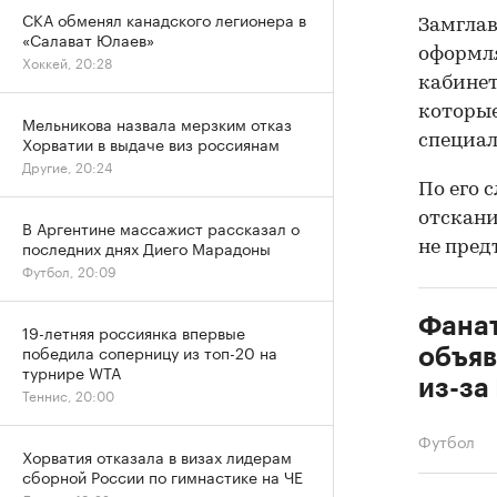
СКА обменял канадского легионера в
Замглав
«Салават Юлаев»
оформля
Хоккей, 20:28
кабинет
которые
Мельникова назвала мерзким отказ
специал
Хорватии в выдаче виз россиянам
Другие, 20:24
По его 
отскани
В Аргентине массажист рассказал о
последних днях Диего Марадоны
не пред
Футбол, 20:09
Фанат
19-летняя россиянка впервые
победила соперницу из топ-20 на
объяв
турнире WTA
из-за
Теннис, 20:00
Футбол
Хорватия отказала в визах лидерам
сборной России по гимнастике на ЧЕ