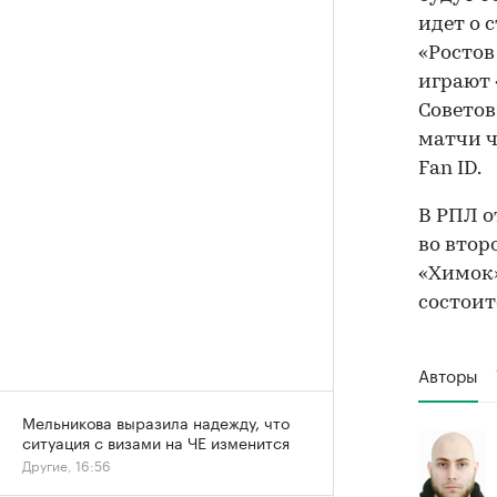
идет о 
«Ростов
играют 
Советов
матчи ч
Fan ID.
В РПЛ о
во втор
«Химок»
состоит
Авторы
Мельникова выразила надежду, что
ситуация с визами на ЧЕ изменится
Другие, 16:56