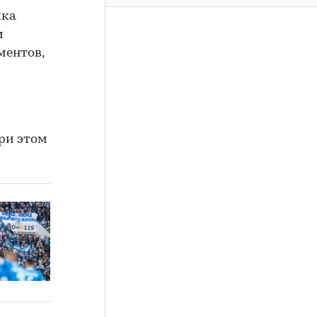
ика
м
ментов,
при этом