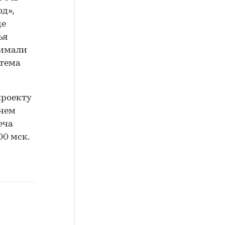
д»,
де
ья
нимали
стема
проекту
тчем
еча
00 мск.