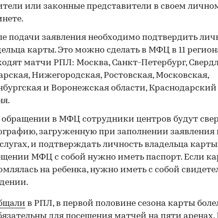
ители или законные представители в своем лично
инете.
ле подачи заявления необходимо подтвердить лич
ельца карты. Это можно сделать в МФЦ в 11 региона
одят матчи РПЛ: Москва, Санкт-Петербург, Свердл
арская, Нижегородская, Ростовская, Московская,
нбургская и Воронежская области, Краснодарский
ня.
 обращении в МФЦ сотрудники центров будут све
ографию, загруженную при заполнении заявления 
слугах, и подтверждать личность владельца карты
ещении МФЦ с собой нужно иметь паспорт. Если ка
млялась на ребенка, нужно иметь с собой свидете
дении.
бщали
в РПЛ, в первой половине сезона карты бол
бязательны для посещения матчей на пяти аренах. 