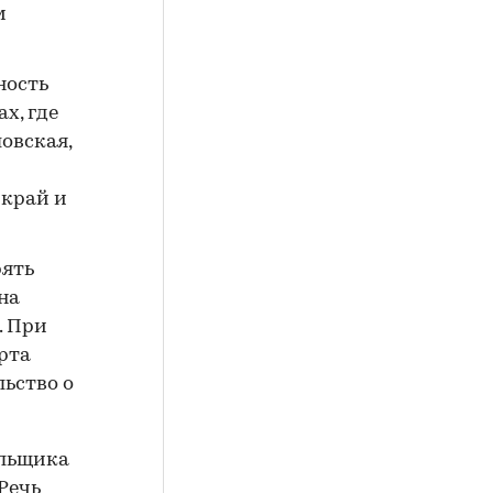
м
ность
х, где
овская,
 край и
рять
на
. При
рта
льство о
ельщика
Речь