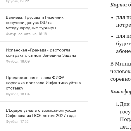
Другие, 19:22
Карта б
Валиева, Трусова и Гуменник
для п
получили допуск ISU на
потре
международные турниры
Фигурное катание, 18:18
для п
будет
Испанская «Гранада» расторгла
абоне
контракт с сыном Зинедина Зидана
Футбол, 18:09
В Минци
человек
Предложенная в главы ФИФА
соревно
норвежка призвала Инфантино уйти в
отставку
Как офо
Футбол, 18:04
Для 
L'Equipe узнала о возможном уходе
госу
Сафонова из ПСЖ летом 2027 года
Под
Футбол, 17:52
лет.