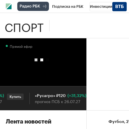
Подписка на РБК
Инвестиции
СПОРТ
Школа управления РБК
РБК Образова
РБК Бизнес-среда
Дискуссионный клу
Прямой эфир
Конференции СПб
Спецпроекты
П
Рынок наличной валюты
(+31,32%)
«Русагро» ₽120
Ozon ₽5 
Купить
Купить
прогноз ПСБ к 26.07.27
прогноз П
Лента новостей
Футбол
⁠,
2