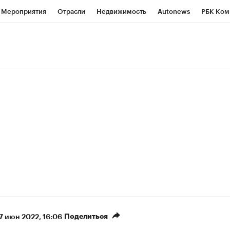
Мероприятия
Отрасли
Недвижимость
Autonews
РБК Ком
ние
РБК Курсы
РБК Life
Тренды
Визионеры
Национальн
б
Исследования
Кредитные рейтинги
Франшизы
Газета
роверка контрагентов
Политика
Экономика
Бизнес
Техно
(+90,73%)
(+35%)
450
АФК «Система» ₽12
Купить
Купить
СБ к 29.07.27
прогноз БКС к 15.07.27
Поделиться
7 июн 2022, 16:06