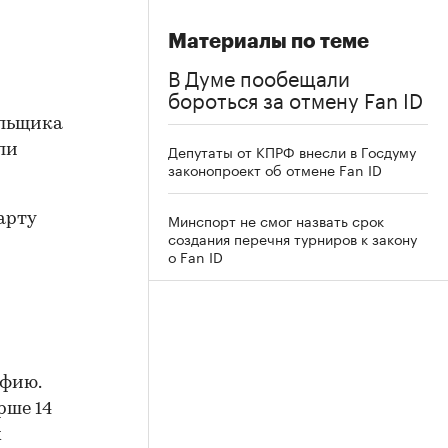
Материалы по теме
В Думе пообещали
бороться за отмену Fan ID
ельщика
Депутаты от КПРФ внесли в Госдуму
ли
законопроект об отмене Fan ID
Минспорт не смог назвать срок
арту
создания перечня турниров к закону
о Fan ID
афию.
рше 14
х