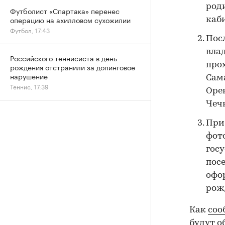
род
Футболист «Спартака» перенес
операцию на ахилловом сухожилии
каб
Футбол, 17:43
Пос
влад
Российского теннисиста в день
прох
рождения отстранили за допинговое
нарушение
Сам
Теннис, 17:39
Оре
Чеч
При
фот
госу
пос
офор
рож
Как
соо
будут о