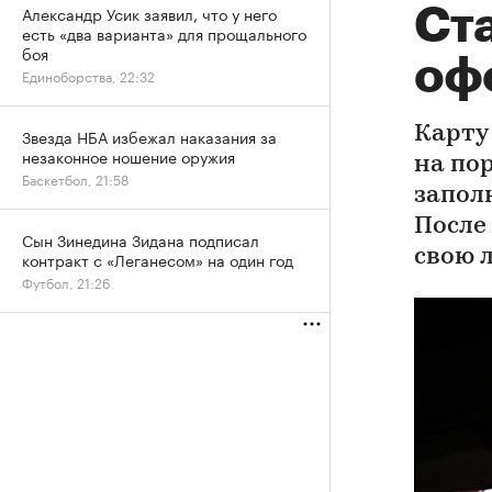
Александр Усик заявил, что у него
Ст
есть «два варианта» для прощального
боя
оф
Единоборства, 22:32
Карту
Звезда НБА избежал наказания за
незаконное ношение оружия
на пор
Баскетбол, 21:58
запол
После
Сын Зинедина Зидана подписал
свою 
контракт с «Леганесом» на один год
Футбол, 21:26