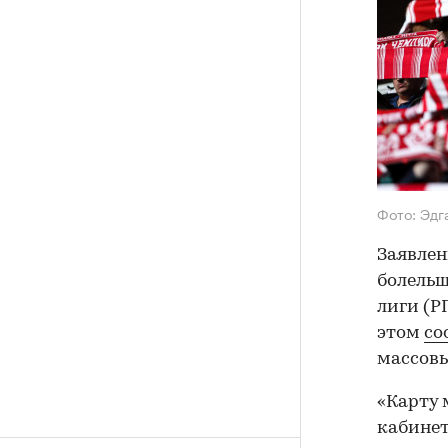
Фото: Эдг
Заявле
болельщ
лиги (Р
этом
со
массов
«Карту 
кабинет