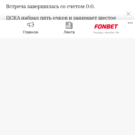
Встреча завершилась со счетом 0:0.
ЦСКА набрал пять очков и занимает шестое
место в турнирной таблице РПЛ. «Ростов» с
Главное
Лента
четырьмя очками расположился на седьмой
Реклама, «Фонбет ТВ»
строчке.
В следующем туре ЦСКА 15 августа примет
воронежский «Факел», «Ростов» днем позже
дома сыграет с казанским «Рубином».
Оставайтесь на связи с РБК в
«Максе»
.
Авторы
00:00
/
00:00
Иван Витченко
Редактор «РБК-Спорт»