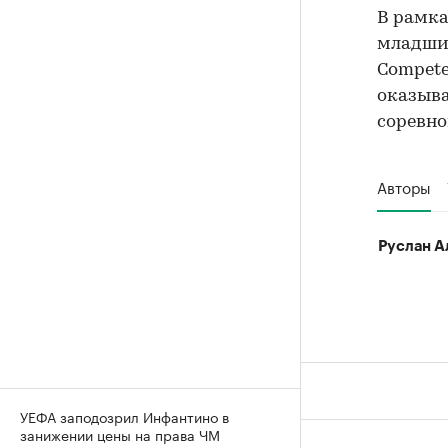
В рамка
младш
Сompete
оказыва
соревн
Авторы
Руслан А
УЕФА заподозрил Инфантино в
занижении цены на права ЧМ