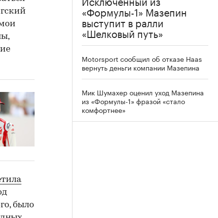
Исключенный из
«Формулы-1» Мазепин
ргский
выступит в ралли
 мои
«Шелковый путь»
ы,
жие
Motorsport сообщил об отказе Haas
вернуть деньги компании Мазепина
Мик Шумахер оценил уход Мазепина
из «Формулы-1» фразой «стало
комфортнее»
етила
од
го, было
одных