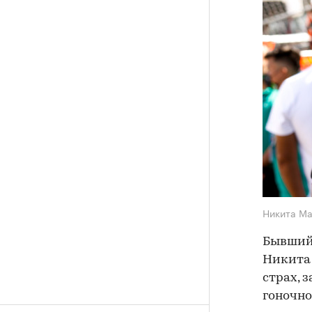
Никита М
Бывший
Никита 
страх, 
гоночно