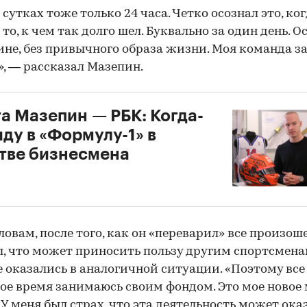
 сутках тоже только 24 часа. Четко осознал это, ко
 то, к чем так долго шел. Буквально за один день. О
ине, без привычного образа жизни. Моя команда з
», — рассказал Мазепин.
а Мазепин — РБК: Когда-
иду в «Формулу-1» в
тве бизнесмена
1
словам, после того, как он «переварил» все произош
л, что может приносить пользу другим спортсмена
 оказались в аналогичной ситуации. «Поэтому все
ое время занимаюсь своим фондом. Это мое новое 
 У меня был страх, что эта деятельность может ока