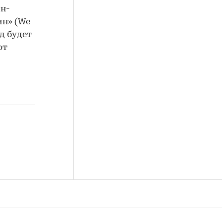
ин-
ин» (We
д будет
от