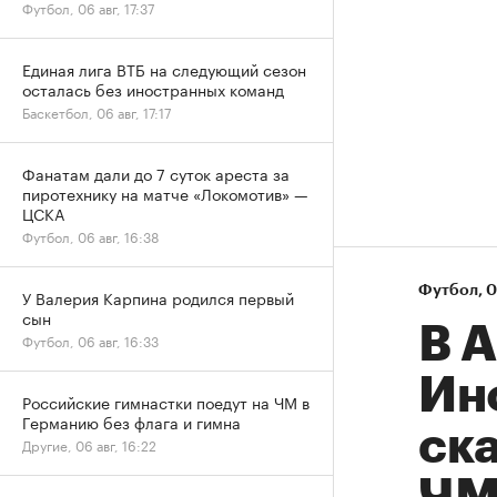
Футбол, 06 авг, 17:37
Единая лига ВТБ на следующий сезон
осталась без иностранных команд
Баскетбол, 06 авг, 17:17
Фанатам дали до 7 суток ареста за
пиротехнику на матче «Локомотив» —
ЦСКА
Футбол, 06 авг, 16:38
Футбол
⁠,
0
У Валерия Карпина родился первый
сын
В 
Футбол, 06 авг, 16:33
Ин
Российские гимнастки поедут на ЧМ в
Германию без флага и гимна
ск
Другие, 06 авг, 16:22