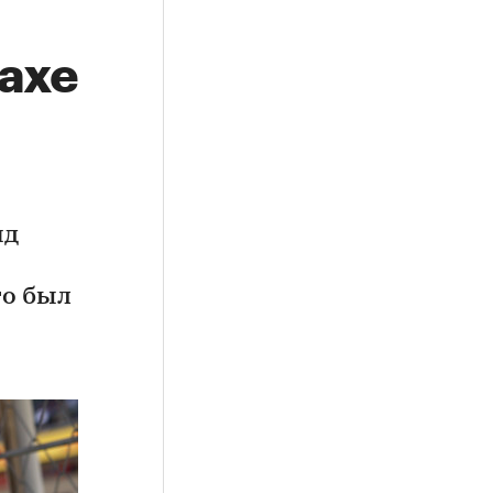
ахе
нд
го был