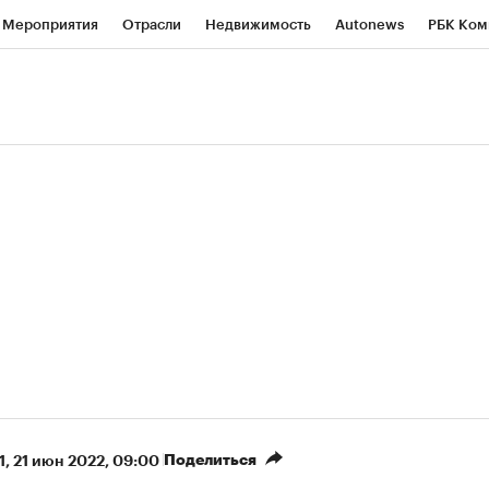
Мероприятия
Отрасли
Недвижимость
Autonews
РБК Ком
ние
РБК Курсы
РБК Life
Тренды
Визионеры
Национальн
б
Исследования
Кредитные рейтинги
Франшизы
Газета
роверка контрагентов
Политика
Экономика
Бизнес
Техно
(+6,9%)
(
«Северсталь» ₽700
НОВАТЭК ₽1 400
Купить
прогноз КИТ Финанс к 20.07.27
прогноз SberCIB к 2
Поделиться
1
⁠,
21 июн 2022, 09:00