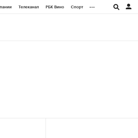
...
пании
Телеканал
РБК Вино
Спорт
ые проекты
Город
Стиль
Крипто
Спецпроекты СПб
логии и медиа
Финансы
+36,09%)
(+29,93%)
«Русагро» ₽120
Купить
Купить
7.07.27
прогноз ПСБ к 26.07.27