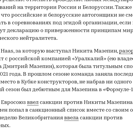
ваний на территории России и Белоруссии. Также 
, что российские и белорусские автогонщики не см
ть в соревнованиях под эгидой организации, если 
ут декларацию о приверженности принципам мир
еского нейтралитета.
 Haas, за которую выступал Никита Мазепин,
разо
т с российской компанией «Уралкалий» (ею владе
 Дмитрий Мазепин), которая была титульным сп
2021 года. В прошлом сезоне команда заняла послед
 место в Кубке конструкторов, не набрав ни одного 
 сезон был дебютным для Мазепина в «Формуле-1
 Евросоюз
ввел
санкции против Никиты Мазепина
ен попал в санкционный список вместе со своим о
 неделю Великобритания
ввела
санкции против
ных.