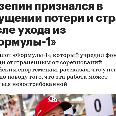
зепин признался в
ущении потери и стр
ле ухода из
ормулы-1»
илот «Формулы-1», который учредил фо
и отстраненным от соревнований
йским спортсменам, рассказал, что у не
по поводу того, что эта работа может
ться невостребованной