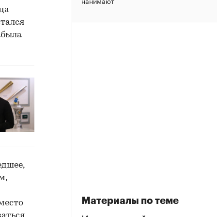
нанимают
гда
стался
абыла
едшее,
м,
Материалы по теме
место
заться