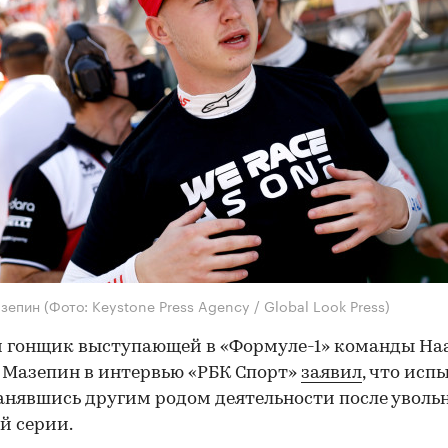
азепин
(Фото: Keystone Press Agency / Global Look Press)
 гонщик выступающей в «Формуле-1» команды Ha
Мазепин в интервью «РБК Спорт»
заявил
, что исп
занявшись другим родом деятельности после уволь
й серии.