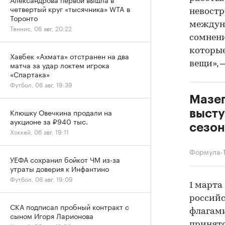
четвертый круг «тысячника» WTA в
невостр
Торонто
междун
Теннис, 06 авг, 20:22
сомнени
которые
Хавбек «Ахмата» отстранен на два
вещи», 
матча за удар локтем игрока
«Спартака»
Футбол, 06 авг, 19:39
Мазеп
Клюшку Овечкина продали на
высту
аукционе за ₽940 тыс.
сезон
Хоккей, 06 авг, 19:11
Формула-
УЕФА сохранил бойкот ЧМ из-за
утраты доверия к Инфантино
Футбол, 06 авг, 19:09
1 марта
российс
СКА подписал пробный контракт с
флагами
сыном Игоря Ларионова
принят