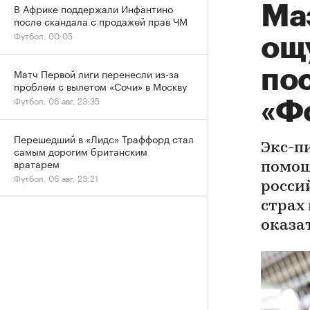
В Африке поддержали Инфантино
Ма
после скандала с продажей прав ЧМ
Футбол, 00:05
ощ
пос
Матч Первой лиги перенесли из-за
проблем с вылетом «Сочи» в Москву
Футбол, 06 авг, 23:35
«Ф
Перешедший в «Лидс» Траффорд стал
Экс-п
самым дорогим британским
вратарем
помощ
Футбол, 06 авг, 23:21
росси
страх 
оказа