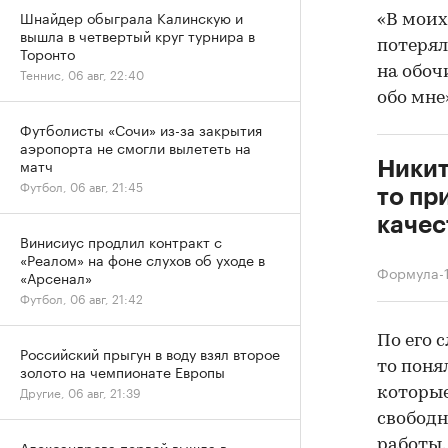
Шнайдер обыграла Калинскую и
«В моих
вышла в четвертый круг турнира в
потерял
Торонто
на обоч
Теннис, 06 авг, 22:40
обо мне
Футболисты «Сочи» из-за закрытия
аэропорта не смогли вылететь на
матч
Никит
Футбол, 06 авг, 21:45
то пр
качес
Винисиус продлил контракт с
«Реалом» на фоне слухов об уходе в
Формула-
«Арсенал»
Футбол, 06 авг, 21:42
По его 
Российский прыгун в воду взял второе
то поня
золото на чемпионате Европы
Другие, 06 авг, 21:39
которые
свободн
работы.
Александрова первой вышла в