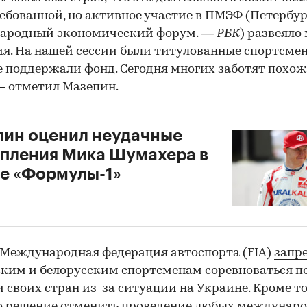
ебованной, но активное участие в ПМЭФ (Петербу
ародный экономический форум.
— РБК
) развеяло
я. На нашей сессии были титулованные спортсмен
 поддержали фонд. Сегодня многих заботят похо
— отметил Мазепин.
00:00
/
00:00
ин оценил неудачные
пления Мика Шумахера в
е «Формулы-1»
1
 Международная федерация автоспорта (FIA)
запр
ким и белорусским спортсменам соревноваться п
 своих стран из-за ситуации на Украине. Кроме то
о решение отменить проведение любых междунар