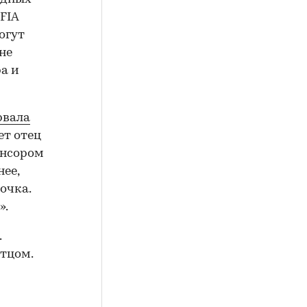
FIA
огут
не
а и
рвала
ет отец
онсором
нее,
очка.
».
.
тцом.