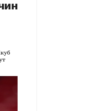
чин
Якуб
ут