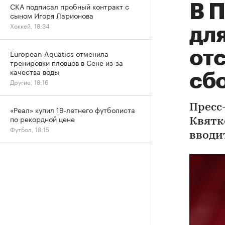
СКА подписал пробный контракт с
В 
сыном Игоря Ларионова
Хоккей, 18:34
дл
от
European Aquatics отменила
тренировки пловцов в Сене из-за
качества воды
сб
Другие, 18:16
Пресс
«Реал» купил 19-летнего футболиста
по рекордной цене
Квятк
Футбол, 18:15
вводи