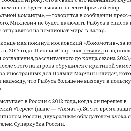
 сообщил игроку, что в связи с его нынешним клу
ием он не будет вызван на сентябрьский сбор
льной команды», — говорится в сообщении пресс
ого, Михневич не будет включать Рыбуса в список 
00:00
/
00:00
 отправятся на чемпионат мира в Катар.
 конце мая покинул московский «Локомотив», за 
л с 2017 года. 11 июня «Спартак»
объявил
о подписа
 соглашения, рассчитанного до конца сезона 2023/
после этого на игрока
обрушился
с критикой замес
ра иностранных дел Польши Марчин Пшидач, кот
 надежду, что Рыбуса больше не вызовут в польск
.
ыступает в России с 2012 года, когда он перешел в
ский «Терек» (ныне — «Ахмат»). За это время защ
мпионом России, двукратным обладателем кубка 
елем Суперкубка России.