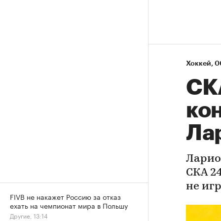
Хоккей
⁠,
0
СК
ко
Ла
Ларио
СКА 24
не иг
FIVB не накажет Россию за отказ
ехать на чемпионат мира в Польшу
Другие, 13:14