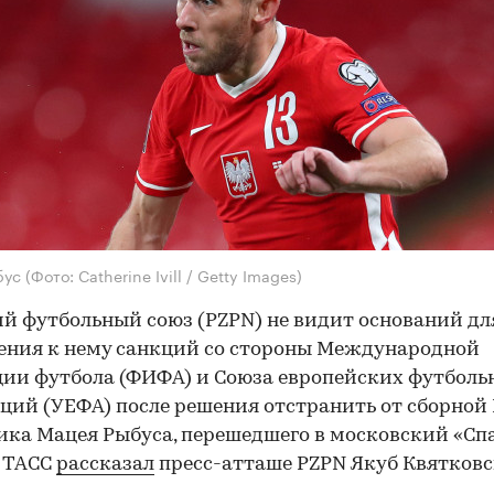
бус
(Фото: Catherine Ivill / Getty Images)
й футбольный союз (PZPN) не видит оснований дл
ния к нему санкций со стороны Международной
ии футбола (ФИФА) и Союза европейских футболь
ций (УЕФА) после решения отстранить от сборной
ка Мацея Рыбуса, перешедшего в московский «Спа
м ТАСС
рассказал
пресс-атташе PZPN Якуб Квятковс