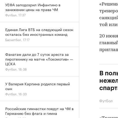
УЕФА заподозрил Инфантино в
«Решени
занижении цены на права ЧМ
тренеро
Футбол, 17:37
санкций
той или
Единая Лига ВТБ на следующий сезон
осталась без иностранных команд
20 июня
Баскетбол, 17:17
главный
приглаш
Фанатам дали до 7 суток ареста за
пиротехнику на матче «Локомотив» —
ЦСКА
Футбол, 16:38
В пол
нежел
У Валерия Карпина родился первый
спарт
сын
Футбол, 16:33
Футбол
Российские гимнастки поедут на ЧМ в
Германию без флага и гимна