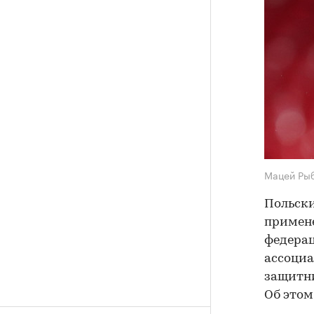
Мацей Ры
Польски
примене
федерац
ассоциа
защитни
Об это