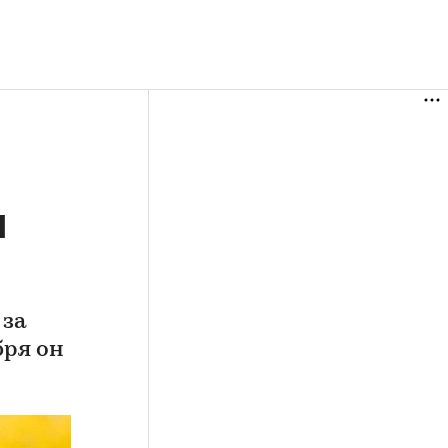
я
 за
бря он