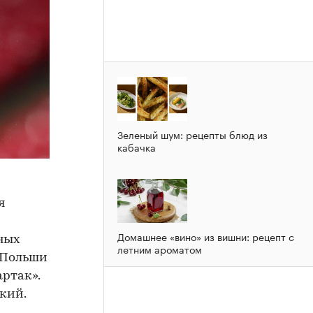
Зеленый шум: рецепты блюд из
кабачка
я
Домашнее «вино» из вишни: рецепт с
ных
летним ароматом
 Польши
ртак».
кий.