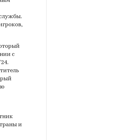
бным
-службы.
игроков,
который
нии с
24.
титель
орый
ую
итник
страны и