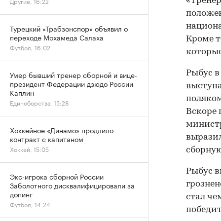
«Тренер
Другие, 16:22
положен
национа
Турецкий «Трабзонспор» объявил о
переходе Мохамеда Салаха
Кроме т
Футбол, 16:02
которые
Рыбус в
Умер бывший тренер сборной и вице-
президент Федерации дзюдо России
выступа
Каплин
поляком
Единоборства, 15:28
Вскоре 
минист
Хоккейное «Динамо» продлило
выразил
контракт с капитаном
Хоккей, 15:05
сборную
Рыбус в
Экс-игрока сборной России
грознен
Заболотного дисквалифицировали за
допинг
стал че
Футбол, 14:24
победит