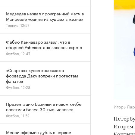
Медведев назвал проигранный матч в
Монреале «одним из худших в жизни»
Теннис, 12:57
Фабио Каннаваро заявил, что в
сборной Узбекистана завелся «крот»
Футбол, 12:47
«Спартак» купил косовского
форварда Даку вопреки протестам
фанатов
Футбол, 12:28
Презентацию Возиньи в новом клубе
Игорь Ла
посетили более 30 тыс. человек
Футбол, 11:52
Петербу
Игорем
Месси оформил дубль в первом
Контине