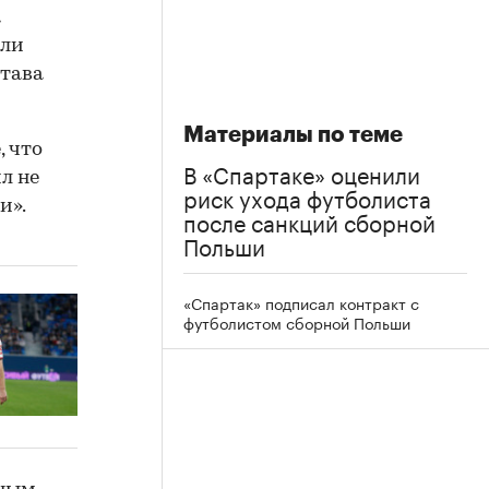
а
яли
става
Материалы по теме
 что
В «Спартаке» оценили
л не
риск ухода футболиста
и».
после санкций сборной
Польши
«Спартак» подписал контракт с
футболистом сборной Польши