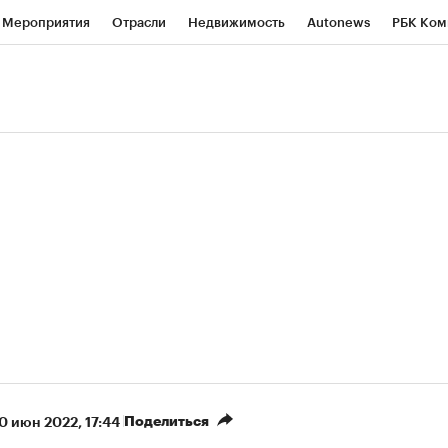
Мероприятия
Отрасли
Недвижимость
Autonews
РБК Ком
ние
РБК Курсы
РБК Life
Тренды
Визионеры
Национальн
б
Исследования
Кредитные рейтинги
Франшизы
Газета
роверка контрагентов
Политика
Экономика
Бизнес
Техно
(+7,1%)
(+36
версталь» ₽700
НОВАТЭК ₽1 400
Купить
гноз КИТ Финанс к 20.07.27
прогноз SberCIB к 27.0
Поделиться
0 июн 2022, 17:44