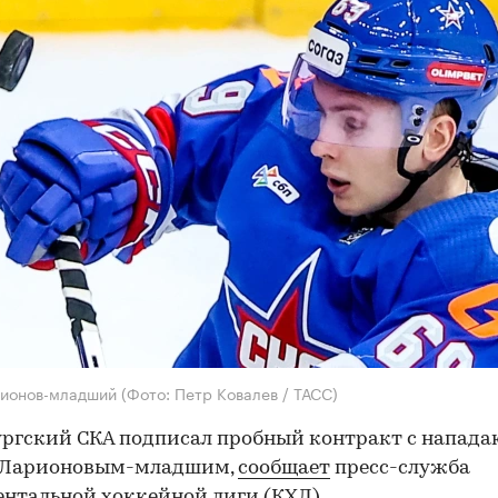
рионов-младший
(Фото: Петр Ковалев / ТАСС)
ргский СКА подписал пробный контракт с напад
 Ларионовым-младшим,
сообщает
пресс-служба
нтальной хоккейной лиги (КХЛ).