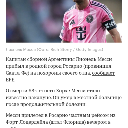
Лионель Месси
(Фото: Rich Storry / Getty Images)
Капитан сборной Аргентины Лионель Месси
прибыл в родной город Росарио (провинция
Санта-Фе) на похороны своего отца,
сообщает
EFE.
О смерти 68-летнего Хорхе Месси стало
известно накануне. Он умер в местной больнице
после продолжительной болезни.
Месси прилетел в Росарио частным рейсом из
Форт-Лодердейла (штат Флорида) вечером в