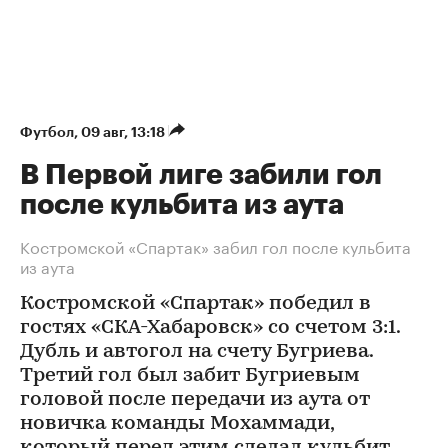
Футбол
⁠,
09 авг, 13:18
В Первой лиге забили гол
после кульбита из аута
Костромской «Спартак» забил гол после кульбита
из аута
Костромской «Спартак» победил в
гостях «СКА-Хабаровск» со счетом 3:1.
Дубль и автогол на счету Бугриева.
Третий гол был забит Бугриевым
головой после передачи из аута от
новичка команды Мохаммади,
который перед этим сделал кульбит