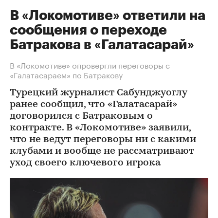
В «Локомотиве» ответили на
сообщения о переходе
Батракова в «Галатасарай»
В «Локомотиве» опровергли переговоры с
«Галатасараем» по Батракову
Турецкий журналист Сабунджуоглу
ранее сообщил, что «Галатасарай»
договорился с Батраковым о
контракте. В «Локомотиве» заявили,
что не ведут переговоры ни с какими
клубами и вообще не рассматривают
уход своего ключевого игрока