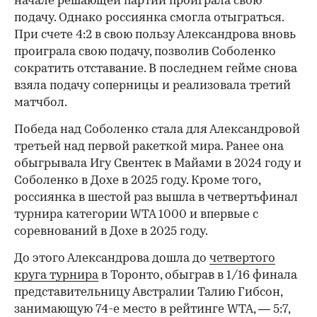
начале решающей партии проиграла свою
подачу. Однако россиянка смогла отыграться.
При счете 4:2 в свою пользу Александрова вновь
проиграла свою подачу, позволив Соболенко
сократить отставание. В последнем гейме снова
взяла подачу соперницы и реализовала третий
матчбол.
00:00
/
00:00
Победа над Соболенко стала для Александровой
третьей над первой ракеткой мира. Ранее она
обыгрывала Игу Свентек в Майами в 2024 году и
Соболенко в Дохе в 2025 году. Кроме того,
россиянка в шестой раз вышла в четвертьфинал
турнира категории WTA 1000 и впервые с
соревнований в Дохе в 2025 году.
До этого Александрова дошла до
четвертого
круга турнира
в Торонто, обыграв в 1/16 финала
представительницу Австралии Талию Гибсон,
занимающую 74-е место в рейтинге WTA, — 5:7,