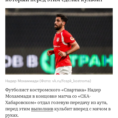
Надер Мохаммади
(Фото: vk.ru/fcspk_kostroma)
Футболист костромского «Спартака» Надер
Мохаммади в концовке матча со «СКА-
Хабаровском» отдал голевую передачу из аута,
перед этим
выполнив
кульбит вперед с мячом в
руках.