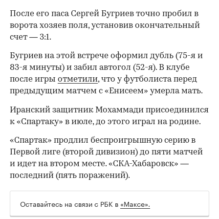
После его паса Сергей Бугриев точно пробил в
ворота хозяев поля, установив окончательный
счет — 3:1.
Бугриев на этой встрече оформил дубль (75-я и
83-я минуты) и забил автогол (52-я). В клубе
после игры
отметили
, что у футболиста перед
предыдущим матчем с «Енисеем» умерла мать.
Иранский защитник Мохаммади присоединился
к «Спартаку» в июле, до этого играл на родине.
«Спартак» продлил беспроигрышную серию в
Первой лиге (второй дивизион) до пяти матчей
и идет на втором месте. «СКА-Хабаровск» —
последний (пять поражений).
Оставайтесь на связи с РБК в
«Максе».
00:00
/
00:00