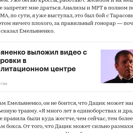
оем. Уже бегаю кроссы, работаю с железом и на меш
е запретят мне драться. Анализы и МРТ в полном п
МА, по сути, я уже выступал, это был бой с Тарасов
этом ничего плохого, за правильный гонорар — по
 сказал Емельяненко.
яненко выложил видео с
ровки в
литационном центре
ства
ам Емельяненко, он не боится, что Дацик может на
ьезную травму. «Я много лет в единоборствах и дра
где правила были куда жестче, чем сейчас, тем более
м бокса. От того, что Дацик может сильно размахн