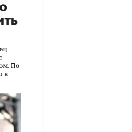
о
ить
ец
с
ом. По
о в