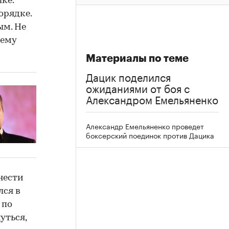
ке.
орядке.
ым. Не
чему
Материалы по теме
Дацик поделился
ожиданиями от боя с
Александром Емельяненко
Александр Емельяненко проведет
боксерский поединок против Дацика
нести
лся в
 по
уться,