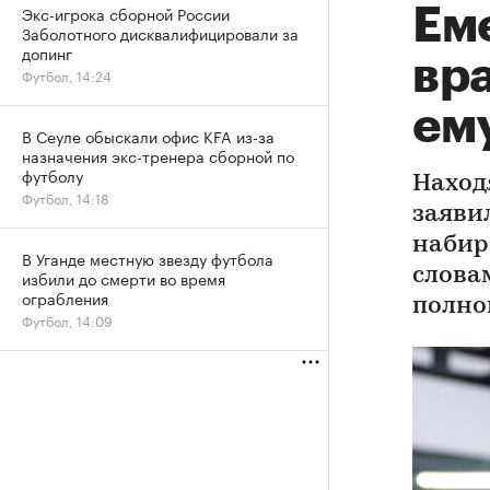
Экс-игрока сборной России
Еме
Заболотного дисквалифицировали за
допинг
вра
Футбол, 14:24
ем
В Сеуле обыскали офис KFA из-за
назначения экс-тренера сборной по
футболу
Наход
Футбол, 14:18
заяви
набир
В Уганде местную звезду футбола
слова
избили до смерти во время
ограбления
полно
Футбол, 14:09