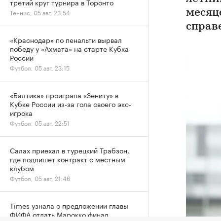
третий круг турнира в Торонто
Теннис, 05 авг, 23:54
месяц
справ
«Краснодар» по пенальти вырвал
победу у «Ахмата» на старте Кубка
России
Футбол, 05 авг, 23:15
«Балтика» проиграла «Зениту» в
Кубке России из-за гола своего экс-
игрока
Футбол, 05 авг, 22:51
Салах приехал в турецкий Трабзон,
где подпишет контракт с местным
клубом
Футбол, 05 авг, 21:46
Times узнала о предложении главы
ФИФА отдать Марокко финал