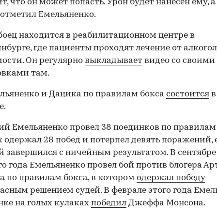
т, что он может попасть. Урон будет нанесен ему, а
 отметил Емельяненко.
боец находится в реабилитационном центре в
нбурге, где пациенты проходят лечение от алкого
ости. Он регулярно
выкладывает
видео со своими
овками там.
льяненко и Дацика по правилам бокса
состоится
в
00:00
/
00:00
е.
ий Емельяненко провел 38 поединков по правилам
 одержал 28 побед и потерпел девять поражений, 
й завершился с ничейным результатом. В сентябре
о года Емельяненко провел бой против блогера Ар
а по правилам бокса, в котором
одержал победу
асным решением судей. В феврале этого года Емел
нке на голых кулаках
победил
Джеффа Монсона.