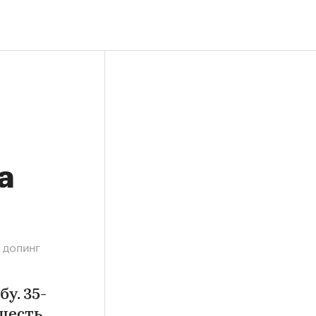
а
 допинг
у. 35-
шесть