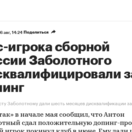
Поделиться
6 авг, 14:24
с-игрока сборной
ссии Заболотного
сквалифицировали з
пинг
ту Заболотному дали шесть месяцев дисквалификации за
так» в начале мая сообщил, что Антон
отный сдал положительную допинг-проб
й игрок покинул клуб в июне. Ему дали 