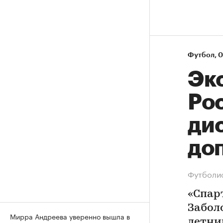
Футбол
⁠,
0
Эк
Ро
ди
до
Футболис
«Спар
Забол
Мирра Андреева уверенно вышла в
летни