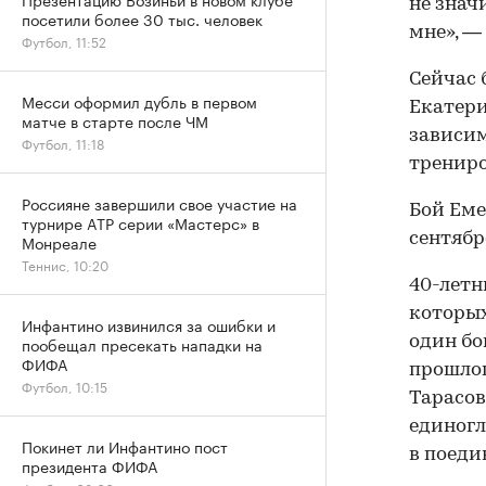
не значи
посетили более 30 тыс. человек
мне», —
Футбол, 11:52
Сейчас 
Месси оформил дубль в первом
Екатери
матче в старте после ЧМ
зависим
Футбол, 11:18
тренир
Россияне завершили свое участие на
Бой Еме
турнире ATP серии «Мастерс» в
сентябр
Монреале
Теннис, 10:20
40-летн
которых
Инфантино извинился за ошибки и
пообещал пресекать нападки на
один бо
ФИФА
прошлог
Футбол, 10:15
Тарасов
единогл
Покинет ли Инфантино пост
в поеди
президента ФИФА