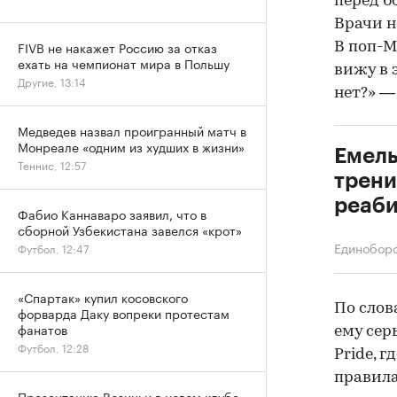
перед б
Врачи н
FIVB не накажет Россию за отказ
В поп-М
ехать на чемпионат мира в Польшу
вижу в 
Другие, 13:14
нет?» —
Медведев назвал проигранный матч в
Монреале «одним из худших в жизни»
Емель
Теннис, 12:57
трени
реаби
Фабио Каннаваро заявил, что в
сборной Узбекистана завелся «крот»
Единобор
Футбол, 12:47
«Спартак» купил косовского
По слов
форварда Даку вопреки протестам
фанатов
ему сер
Футбол, 12:28
Pride, 
правила
Презентацию Возиньи в новом клубе