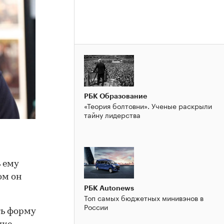
РБК Образование
«Теория болтовни». Ученые раскрыли
тайну лидерства
 ему
ом он
РБК Autonews
Топ самых бюджетных минивэнов в
России
ть форму