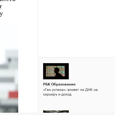
т
у
РБК Образование
«Ген успеха»: влияет ли ДНК на
карьеру и доход