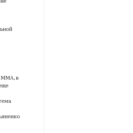
 не
льной
 ММА, в
еще
тема
ьяненко