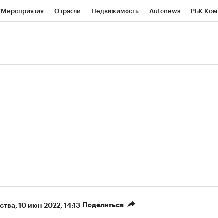
Мероприятия
Отрасли
Недвижимость
Autonews
РБК Ком
ние
РБК Курсы
РБК Life
Тренды
Визионеры
Национальн
б
Исследования
Кредитные рейтинги
Франшизы
Газета
роверка контрагентов
Политика
Экономика
Бизнес
Техно
(+7,79%)
«Северсталь» ₽700
НОВАТЭК ₽1 400
Купить
прогноз КИТ Финанс к 20.07.27
прогноз SberCIB к 
Поделиться
ства
⁠,
10 июн 2022, 14:13