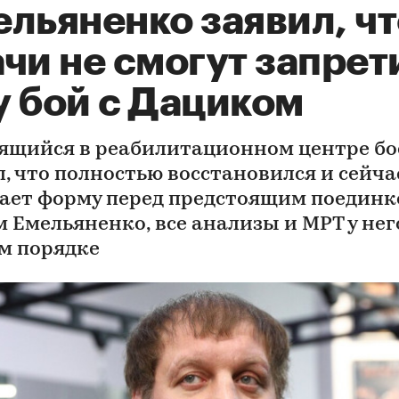
льяненко заявил, чт
чи не смогут запрет
у бой с Дациком
ящийся в реабилитационном центре бо
л, что полностью восстановился и сейча
ает форму перед предстоящим поединк
м Емельяненко, все анализы и МРТ у нег
м порядке