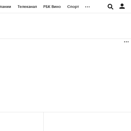
...
пании
Телеканал
РБК Вино
Спорт
ые проекты
Город
Стиль
Крипто
Спецпроекты СПб
логии и медиа
Финансы
(+37,32%)
(+31,41%)
«Русагро» ₽120
Купить
Купить
27.07.27
прогноз ПСБ к 26.07.27