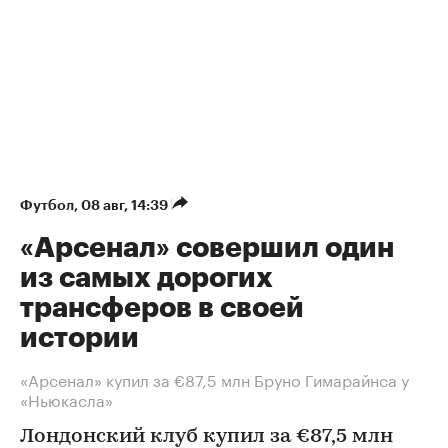
Футбол
⁠,
08 авг, 14:39
«Арсенал» совершил один
из самых дорогих
трансферов в своей
истории
«Арсенал» купил за €87,5 млн Бруно Гимарайнса у
«Ньюкасла»
Лондонский клуб купил за €87,5 млн