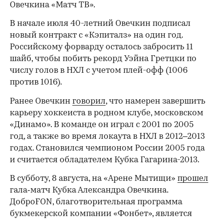
Овечкина «Матч ТВ».
В начале июля 40-летний Овечкин подписал
новый контракт с «Кэпиталз» на один год.
Российскому форварду осталось забросить 11
шайб, чтобы побить рекорд Уэйна Гретцки по
числу голов в НХЛ с учетом плей-офф (1006
против 1016).
Ранее Овечкин
говорил
, что намерен завершить
карьеру хоккеиста в родном клубе, московском
«Динамо». В команде он играл с 2001 по 2005
год, а также во время локаута в НХЛ в 2012–2013
годах. Становился чемпионом России 2005 года
и считается обладателем Кубка Гагарина-2013.
В субботу, 8 августа, на «Арене Мытищи»
прошел
гала‑матч Кубка Александра Овечкина.
00:00
/
00:00
ДоброFON, благотворительная программа
букмекерской компании «Фонбет», является