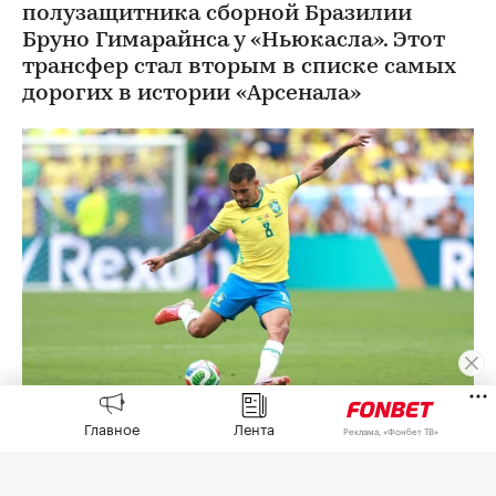
полузащитника сборной Бразилии
Бруно Гимарайнса у «Ньюкасла». Этот
трансфер стал вторым в списке самых
дорогих в истории «Арсенала»
Главное
Лента
Бруно Гимарайнс
(Фото: Elsa / Getty Images)
Реклама, «Фонбет ТВ»
Полузащитник сборной Бразилии Бруно