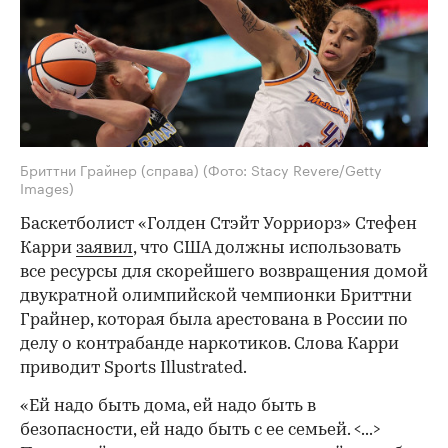
Бриттни Грайнер (справа)
(Фото: Stacy Revere/Getty
Images)
Баскетболист «Голден Стэйт Уорриорз» Стефен
Карри
заявил
, что США должны использовать
все ресурсы для скорейшего возвращения домой
двукратной олимпийской чемпионки Бриттни
Грайнер, которая была арестована в России по
делу о контрабанде наркотиков. Слова Карри
приводит Sports Illustrated.
«Ей надо быть дома, ей надо быть в
безопасности, ей надо быть с ее семьей. <...>