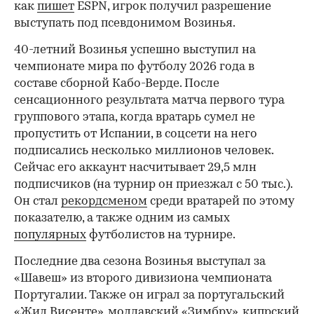
как
пишет
ESPN, игрок получил разрешение
выступать под псевдонимом Возинья.
40-летний Возинья успешно выступил на
чемпионате мира по футболу 2026 года в
составе сборной Кабо-Верде. После
00:00
/
00:00
сенсационного результата матча первого тура
группового этапа, когда вратарь сумел не
пропустить от Испании, в соцсети на него
подписались несколько миллионов человек.
Сейчас его аккаунт насчитывает 29,5 млн
подписчиков (на турнир он приезжал с 50 тыс.).
Он стал
рекордсменом
среди вратарей по этому
показателю, а также одним из самых
популярных
футболистов на турнире.
Последние два сезона Возинья выступал за
«Шавеш» из второго дивизиона чемпионата
Португалии. Также он играл за португальский
«Жил Висенте», молдавский «Зимбру», кипрский