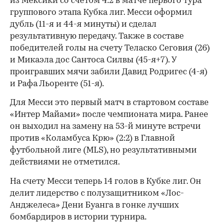
из Мексики со счетом 4:2 в матче первого тура
группового этапа Кубка лиг. Месси оформил
дубль (11-я и 44-я минуты) и сделал
результативную передачу. Также в составе
победителей голы на счету Теласко Сеговия (26)
и Микаэла дос Сантоса Силвы (45-я+7). У
проигравших мячи забили Давид Родригес (4-я)
и Рафа Льоренте (51-я).
Для Месси это первый матч в стартовом составе
«Интер Майами» после чемпионата мира. Ранее
он выходил на замену на 53-й минуте встречи
против «Коламбуса Крю» (2:2) в Главной
футбольной лиге (MLS), но результативными
действиями не отметился.
На счету Месси теперь 14 голов в Кубке лиг. Он
делит лидерство с полузащитником «Лос-
Анджелеса» Дени Буанга в гонке лучших
бомбардиров в истории турнира.