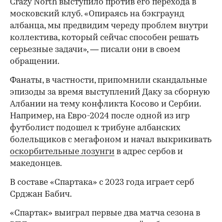
Crazy North выступило против его перехода в
московский клуб. «Опираясь на бэкграунд
албанца, мы предвидим череду проблем внутри
00:00
/
00:00
коллектива, который сейчас способен решать
серьезные задачи», — писали они в своем
обращении.
Фанаты, в частности, припомнили скандальные
эпизоды за время выступлений Даку за сборную
Албании на тему конфликта Косово и Сербии.
Например, на Евро-2024 после одной из игр
футболист подошел к трибуне албанских
болельщиков с мегафоном и начал выкрикивать
оскорбительные лозунги
в адрес сербов и
македонцев.
В составе «Спартака» с 2023 года играет серб
Срджан Бабич.
«Спартак» выиграл первые два матча сезона в