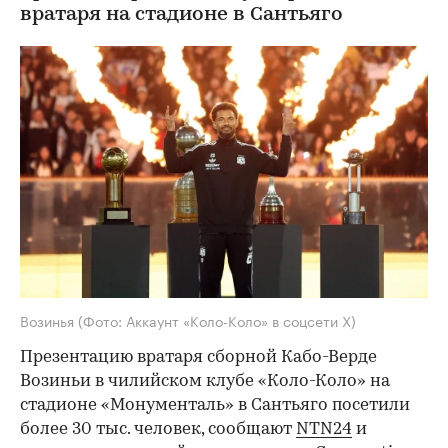
вратаря на стадионе в Сантьяго
Возинья
(Фото: Аккаунт «Коло-Коло» в соцсети Х)
Презентацию вратаря сборной Кабо-Верде
Возиньи в чилийском клубе «Коло-Коло» на
стадионе «Монументаль» в Сантьяго посетили
более 30 тыс. человек, сообщают
NTN24
и