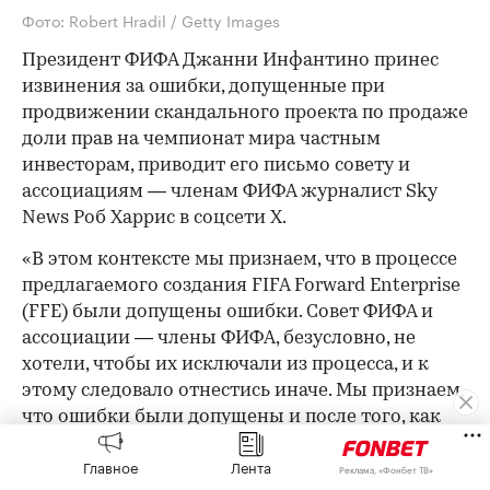
Фото: Robert Hradil / Getty Images
Президент ФИФА Джанни Инфантино принес
извинения за ошибки, допущенные при
продвижении скандального проекта по продаже
доли прав на чемпионат мира частным
инвесторам, приводит его письмо совету и
ассоциациям — членам ФИФА журналист Sky
News Роб Харрис в соцсети Х.
«В этом контексте мы признаем, что в процессе
предлагаемого создания FIFA Forward Enterprise
(FFE) были допущены ошибки. Совет ФИФА и
ассоциации — члены ФИФА, безусловно, не
хотели, чтобы их исключали из процесса, и к
этому следовало отнестись иначе. Мы признаем,
что ошибки были допущены и после того, как
предложение просочилось в СМИ. Мы искренне
Главное
Лента
приносим извинения за эти ошибки и
Реклама, «Фонбет ТВ»