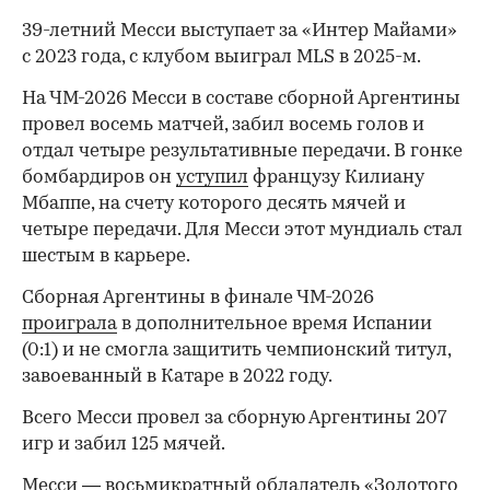
39-летний Месси выступает за «Интер Майами»
с 2023 года, с клубом выиграл MLS в 2025-м.
На ЧМ-2026 Месси в составе сборной Аргентины
00:00
/
00:00
провел восемь матчей, забил восемь голов и
отдал четыре результативные передачи. В гонке
бомбардиров он
уступил
французу Килиану
Мбаппе, на счету которого десять мячей и
четыре передачи. Для Месси этот мундиаль стал
шестым в карьере.
Сборная Аргентины в финале ЧМ-2026
проиграла
в дополнительное время Испании
(0:1) и не смогла защитить чемпионский титул,
завоеванный в Катаре в 2022 году.
Всего Месси провел за сборную Аргентины 207
игр и забил 125 мячей.
Месси — восьмикратный обладатель «Золотого