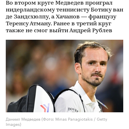
Во втором круге Медведев проиграл
нидерландскому теннисисту Ботику ван
де Зандсхюлпу, а Хачанов — французу
Теренсу Атману. Ранее в третий круг
также не смог выйти Андрей Рублев
Даниил Медведев
(Фото: Minas Panagiotakis / Getty
Images)