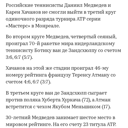
Российские теннисисты Даниил Медведев и
Карен Хачанов не смогли выйти в третий круг
одиночного разряда турнира ATP серии
«Мастерс» в Монреале.
Во втором круге Медведев, четвертый сеяный,
проиграл 70-й ракетке мира нидерландскому
теннисисту Ботику ван де Зандсхюлпу со счетом
3:6, 6:7 (5:7).
Хачанов на этой же стадии проиграл 46-му
номеру рейтинга французу Теренсу Атману со
счетом 4:6, 6:7 (3:7).
В третьем круге ван де Зандсхюлп сыграет
против поляка Хуберта Хуркача (72), а Атман
встретится с чехом Якубом Меньшиком (17).
30-летний Медведев занимает шестое место в
мировом рейтинге. На его счету 23 титула ATP.