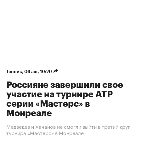
Теннис
⁠,
06 авг, 10:20
Россияне завершили свое
участие на турнире ATP
серии «Мастерс» в
Монреале
Медведев и Хачанов не смогли выйти в третий круг
турнира «Мастерс» в Монреале