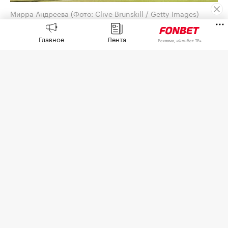
Мирра Андреева
(Фото: Clive Brunskill / Getty Images)
Российская теннисистка Мирра Андреева не
Главное
Лента
Реклама, «Фонбет ТВ»
смогла выйти в четвертый круг турнира WTA
1000 в Торонто (Канада).
В матче третьего круга Андреева (5-й номер
посева) проиграла канадке Лейле Фернандес (34-
я ракетка мира) со счетом 1:6, 4:6.
Далее Фернандес сыграет против
победительницы матча между Элизе Мертенс
(Бельгия) и Наоми Осака (Япония).
Счет личных встреч теннисисток стал 2–2.
Примечательно, что свою первую победу на
уровне WTA Андреева одержала именно над
Фернандес. На «Мастерсе» в Мадриде 2023 года
она выиграла со счетом 6:3, 6:4.