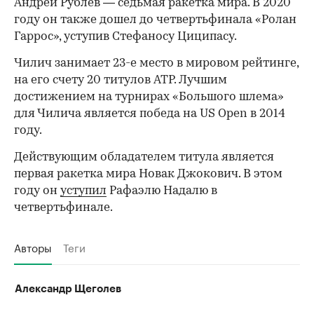
Андрей Рублев — седьмая ракетка мира. В 2020
году он также дошел до четвертьфинала «Ролан
Гаррос», уступив Стефаносу Циципасу.
00:00
/
00:00
Чилич занимает 23-е место в мировом рейтинге,
на его счету 20 титулов ATP. Лучшим
достижением на турнирах «Большого шлема»
для Чилича является победа на US Open в 2014
году.
Действующим обладателем титула является
первая ракетка мира Новак Джокович. В этом
году он
уступил
Рафаэлю Надалю в
четвертьфинале.
Авторы
Теги
Александр Щеголев