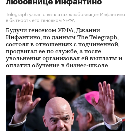
любовнице Инфантино
Telegraph узнал о выплатах «любовнице» Инфантино
в бытность его генсеком УЕФА
Будучи генсеком УЕФА, Джанни
Инфантино, по данным The Telegraph,
состоял в отношениях с подчиненной,
продвигал ее по службе, а после
увольнения организовал ей выплаты и
оплатил обучение в бизнес-школе