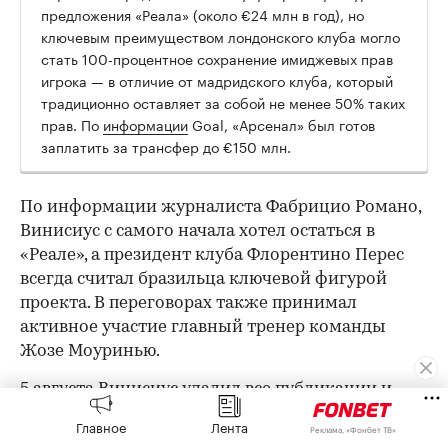
предложения «Реала» (около €24 млн в год), но
ключевым преимуществом лондонского клуба могло
стать 100-процентное сохранение имиджевых прав
игрока — в отличие от мадридского клуба, который
традиционно оставляет за собой не менее 50% таких
прав. По
информации
Goal, «Арсенал» был готов
заплатить за трансфер до €150 млн.
По информации журналиста Фабрицио Романо,
Винисиус с самого начала хотел остаться в
«Реале», а президент клуба Флорентино Перес
всегда считал бразильца ключевой фигурой
проекта. В переговорах также принимал
активное участие главный тренер команды
Жозе Моуринью.
5 августа Винисиус удалил все публикации и
убрал любое упоминание «Реала» из своего
Главное
Лента
Реклама, «Фонбет ТВ»
Instagram (принадлежит компании Meta,