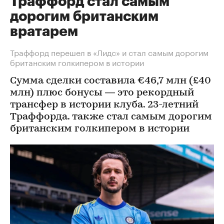
Траффорд стал самым
дорогим британским
вратарем
Траффорд перешел в «Лидс» и стал самым дорогим
британским голкипером в истории
Сумма сделки составила €46,7 млн (£40
млн) плюс бонусы — это рекордный
трансфер в истории клуба. 23-летний
Траффорда. также стал самым дорогим
британским голкипером в истории