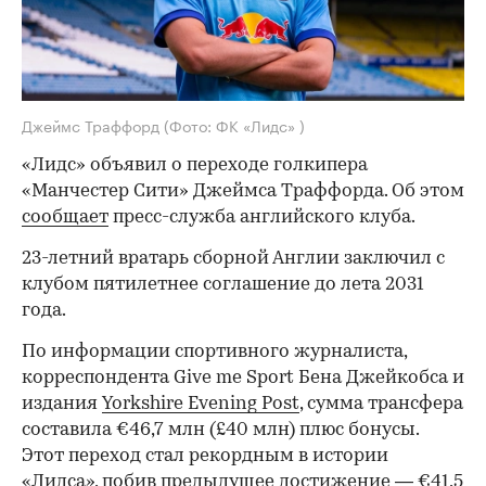
Джеймс Траффорд
(Фото: ФК «Лидс» )
«Лидс» объявил о переходе голкипера
«Манчестер Сити» Джеймса Траффорда. Об этом
сообщает
пресс-служба английского клуба.
23-летний вратарь сборной Англии заключил с
клубом пятилетнее соглашение до лета 2031
года.
По информации спортивного журналиста,
корреспондента Give me Sport Бена Джейкобса и
издания
Yorkshire Evening Post
, сумма трансфера
составила €46,7 млн (£40 млн) плюс бонусы.
Этот переход стал рекордным в истории
«Лидса», побив предыдущее достижение — €41,5