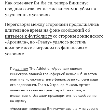
Как отмечает Би-би-си, теперь Винисиус
продлил соглашение с испанским клубом на
улучшенных условиях.
Переговоры между сторонами продолжались
длительное время на фоне сообщений об
интересе к футболисту
со стороны лондонского
«Арсенала», но «Реалу» удалось достичь
компромисса с игроком по финансовым
условиям.
По
данным
The Athletic, «Арсенал» сделал
00:00
/
00:00
Винисиуса главной трансферной целью и был готов
пойти на исключительные финансовые условия ради
его подписания. Главный тренер Микель Артета
лично настаивал на трансфере бразильца, а
владельцы клуба дали предварительное одобрение
на сделку.
«Арсенал» предлагал Винисиусу зарплату на уровне