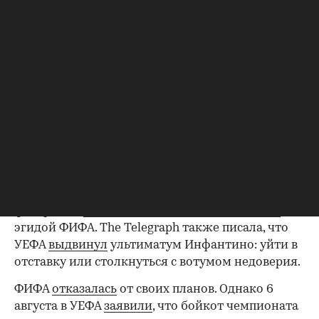
сообщили о планах организации
продать долю
коммерческих прав на чемпионат мира по
футболу. ФИФА собиралась создать дочернюю
компанию FFE и продать ее четверть за $4,2
млрд внешним инвесторам.
Планы ФИФА привели к официальному отказу
от поддержки Инфантино на предстоящих
выборах со стороны ряда европейских
федераций, в том числе Швеции, Уэльса и
Сербии.
УЕФА и все 55 входящих в нее национальных
федераций
заявили о бойкоте соревнований
под
эгидой ФИФА. The Telegraph также писала, что
УЕФА
выдвинул
ультиматум Инфантино: уйти в
отставку или столкнуться с вотумом недоверия.
ФИФА
отказалась
от своих планов. Однако 6
августа в УЕФА
заявили
, что бойкот чемпионата