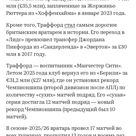
млн (£35,5 млн), заплаченные за Жоржиньо
Рюттера из «Хоффенхайма» в январе 2023 года.
Кроме того, Траффорд
стал
самым дорогим
британским вратарем в истории. Его переход в
«Лидс» превзошел трансфер Джордана
Пикфорда из «Сандерленда» в «Эвертон» за £30
млн в 2017 году.
Траффорд — воспитанник «Манчестер Сити».
Летом 2025 года клуб вернул его из «Бернли» за
€31,2 млн (£27 млн), где он установил рекорд
00:00
/
00:00
Чемпионшипа (второй дивизион после АПЛ) по
количеству «сухих» матчей подряд. Его «сухая»
серия достигла 12 матчей подряд — новый
рекорд Чемпионшипа (предыдущий был 10
матчей).
В сезоне-2025/26 вратарь провел 17 матчей во
всех турнирах, пропустил 13 голов и восемь раз