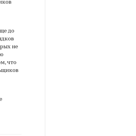
иков
еще до
ядков
орых не
ою
м, что
льщиков
е