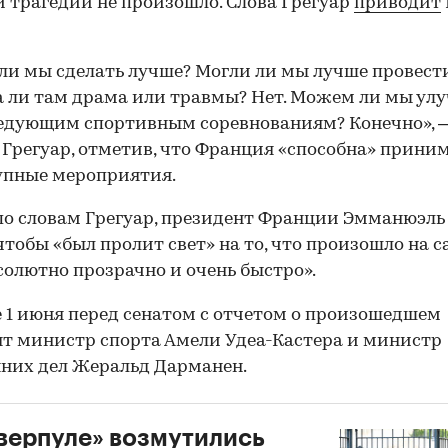
 трагедии не произошло. Слова Грегуар
приводит
ли мы сделать лучше? Могли ли мы лучше провести
а ли там драма или травмы? Нет. Можем ли мы ул
ледующим спортивным соревнованиям? Конечно», 
 Грегуар, отметив, что Франция «способна» приним
упные мероприятия.
по словам Грегуар, президент Франции Эмманюэл
 чтобы «был пролит свет» на то, что произошло на 
бсолютно прозрачно и очень быстро».
 1 июня перед сенатом с отчетом о произошедшем
т министр спорта Амели Удеа-Кастера и министр
них дел Жеральд Дарманен.
верпуле» возмутились