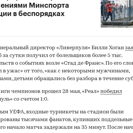
нениями Минспорта
ии в беспорядках
енеральный директор «Ливерпуля» Билли Хоган
за
00:00
/
00:00
б за сутки получил от болельщиков более 5 тыс.
льств о событиях возле «Стад де Франс». По его сло
 в ужас» от того, «как с некоторыми мужчинами,
ми, детьми обращались без разбора в течение су
иги чемпионов прошел 28 мая, «Реал»
победил
уль» со счетом 1:0.
ым УЕФА, входные турникеты на стадион были
рованы тысячами фанатов, купивших поддельные
его начало матча задержали на 35 минут. После на