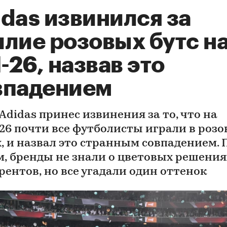
das извинился за
илие розовых бутс н
26, назвав это
впадением
Adidas принес извинения за то, что на
26 почти все футболисты играли в роз
, и назвал это странным совпадением. 
м, бренды не знали о цветовых решения
рентов, но все угадали один оттенок