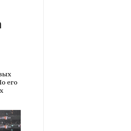
а
овых
По его
х