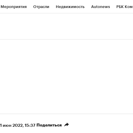
Мероприятия
Отрасли
Недвижимость
Autonews
РБК Ком
ние
РБК Курсы
РБК Life
Тренды
Визионеры
Национальн
б
Исследования
Кредитные рейтинги
Франшизы
Газета
роверка контрагентов
Политика
Экономика
Бизнес
Техно
(+86,01%)
(+28,89%)
 450
АФК «Система» ₽12
Купить
Ку
ПСБ к 29.07.27
прогноз БКС к 15.07.27
Поделиться
1 июн 2022, 15:37