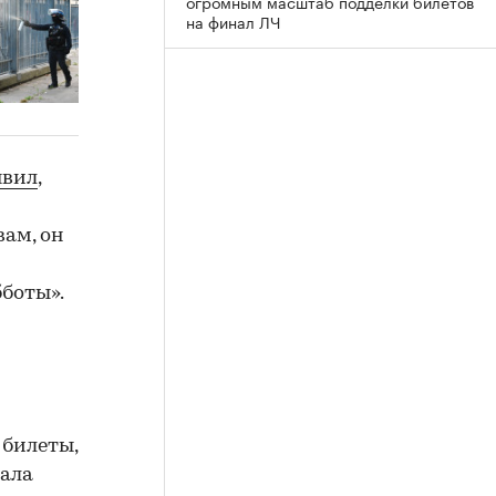
огромным масштаб подделки билетов
на финал ЛЧ
явил
,
вам, он
бботы».
 билеты,
чала