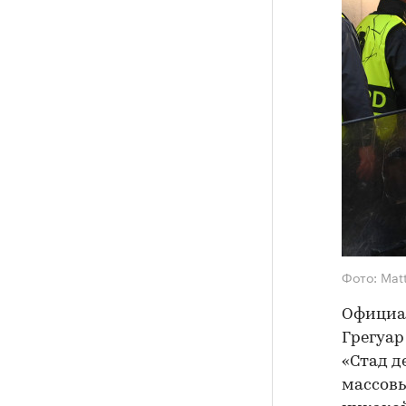
Фото: Mat
Официа
Грегуар
«Стад д
массовы