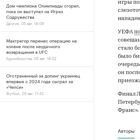
игры по
Дом чемпиона Олимпиады сгорел,
слезото
пока он выступал на Играх
Содружества
нападен
Другие, 05 авг, 18:09
УЕФА
п
Макгрегор перенес операцию на
совещан
колене после неудачного
стало б
возвращения в UFC
было би
Единоборства, 05 авг, 18:02
очередь
он посп
Отстраненный за допинг украинец
впервые с 2024 года сыграл за
приезжа
«Челси»
Футбол, 05 авг, 17:42
Финал Л
Петербу
Франс».
Авторы