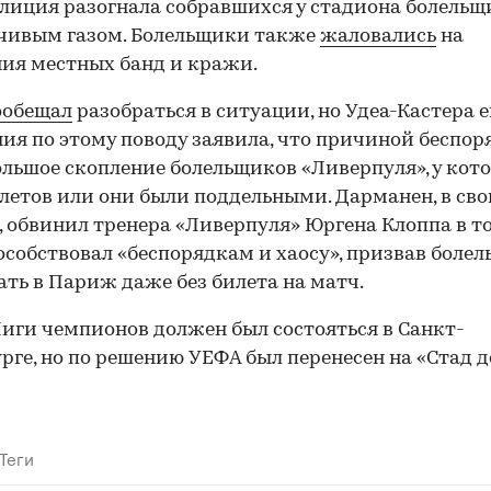
лиция разогнала собравшихся у стадиона болельщ
чивым газом. Болельщики также
жаловались
на
ия местных банд и кражи.
ообещал
разобраться в ситуации, но Удеа-Кастера 
ия по этому поводу заявила, что причиной беспор
ольшое скопление болельщиков «Ливерпуля», у кот
летов или они были поддельными. Дарманен, в св
, обвинил тренера «Ливерпуля» Юргена Клоппа в то
особствовал «беспорядкам и хаосу», призвав боле
ть в Париж даже без билета на матч.
иги чемпионов должен был состояться в Санкт-
рге, но по решению УЕФА был перенесен на «Стад д
Теги