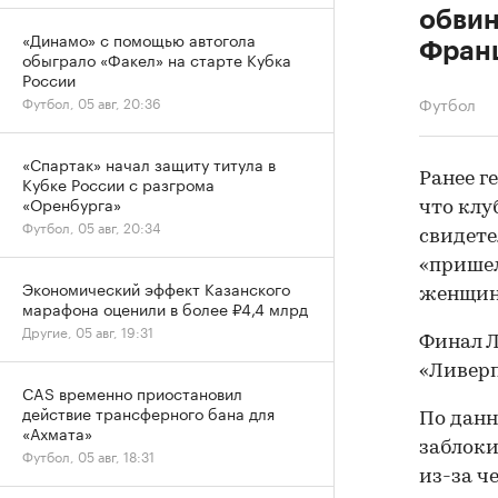
обви
«Динамо» с помощью автогола
Франц
обыграло «Факел» на старте Кубка
России
Футбол
Футбол, 05 авг, 20:36
«Спартак» начал защиту титула в
Ранее г
Кубке России с разгрома
«Оренбурга»
что клу
Футбол, 05 авг, 20:34
свидете
«пришел
Экономический эффект Казанского
женщина
марафона оценили в более ₽4,4 млрд
Другие, 05 авг, 19:31
Финал Л
«Ливерп
CAS временно приостановил
действие трансферного бана для
По данн
«Ахмата»
заблоки
Футбол, 05 авг, 18:31
из-за ч