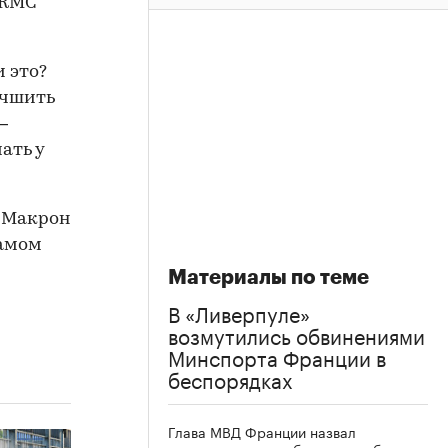
RMC
 это?
учшить
—
ать у
ь Макрон
самом
Материалы по теме
В «Ливерпуле»
возмутились обвинениями
Минспорта Франции в
беспорядках
Глава МВД Франции назвал