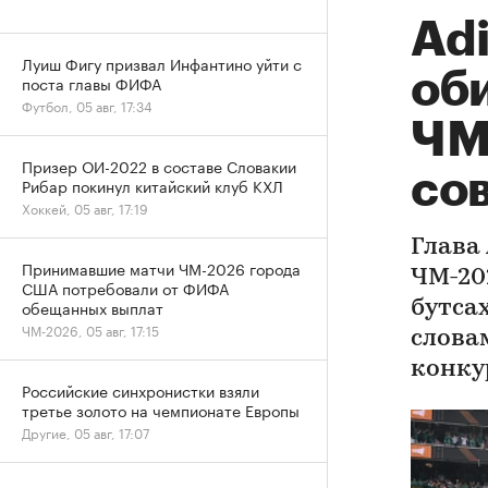
Adi
Луиш Фигу призвал Инфантино уйти с
об
поста главы ФИФА
Футбол, 05 авг, 17:34
ЧМ-
Призер ОИ-2022 в составе Словакии
со
Рибар покинул китайский клуб КХЛ
Хоккей, 05 авг, 17:19
Глава 
Принимавшие матчи ЧМ-2026 города
ЧМ-20
США потребовали от ФИФА
обещанных выплат
бутсах
ЧМ-2026, 05 авг, 17:15
слова
конку
Российские синхронистки взяли
третье золото на чемпионате Европы
Другие, 05 авг, 17:07