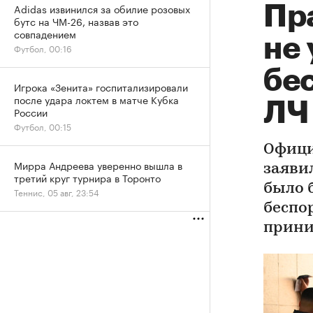
Adidas извинился за обилие розовых
Пр
бутс на ЧМ-26, назвав это
совпадением
не 
Футбол, 00:16
бе
Игрока «Зенита» госпитализировали
после удара локтем в матче Кубка
ЛЧ
России
Футбол, 00:15
Офици
Мирра Андреева уверенно вышла в
заяви
третий круг турнира в Торонто
было 
Теннис, 05 авг, 23:54
беспо
прини