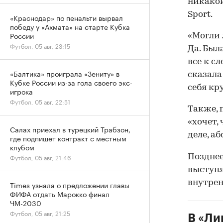
никакой
Sport.
«Краснодар» по пенальти вырвал
победу у «Ахмата» на старте Кубка
России
«Могли 
Футбол, 05 авг, 23:15
Да. Был
все к с
«Балтика» проиграла «Зениту» в
сказала
Кубке России из-за гола своего экс-
себя кр
игрока
Футбол, 05 авг, 22:51
Также, 
«хочет,
Салах приехал в турецкий Трабзон,
деле, а
где подпишет контракт с местным
клубом
Позднее
Футбол, 05 авг, 21:46
выступя
внутрен
Times узнала о предложении главы
ФИФА отдать Марокко финал
ЧМ-2030
Футбол, 05 авг, 21:25
В «Ли