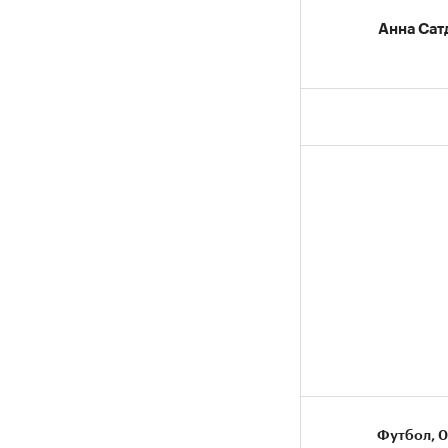
Анна Сат
Футбол
⁠,
0