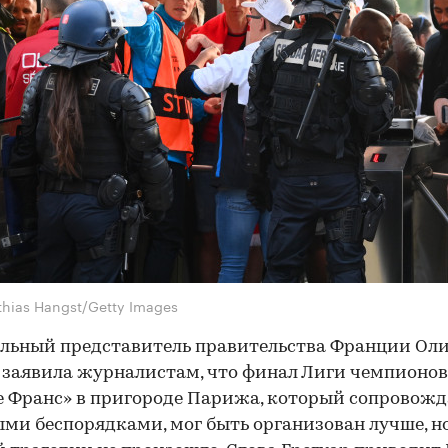
thias Hangst/Getty Images
льный представитель правительства Франции Ол
 заявила журналистам, что финал Лиги чемпионов
е Франс» в пригороде Парижа, который сопровожд
ми беспорядками, мог быть организован лучше, н