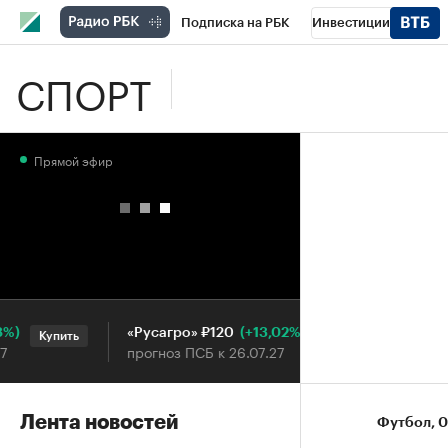
Подписка на РБК
Инвестиции
СПОРТ
Школа управления РБК
РБК Образова
РБК Бизнес-среда
Дискуссионный клу
Прямой эфир
Конференции СПб
Спецпроекты
П
Рынок наличной валюты
(+13,02%)
«Русагро» ₽120
Ozon ₽5
Купить
Купить
прогноз ПСБ к 26.07.27
прогноз 
Лента новостей
Футбол
⁠,
0