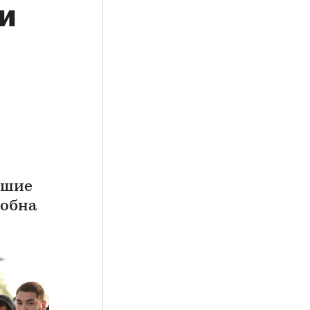
и
дшие
собна