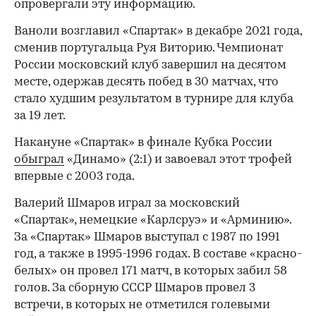
опровергали эту информацию.
Ваноли возглавил «Спартак» в декабре 2021 года,
00:00
/
00:00
сменив португальца Руя Виторию. Чемпионат
России московский клуб завершил на десятом
месте, одержав десять побед в 30 матчах, что
стало худшим результатом в турнире для клуба
за 19 лет.
Накануне «Спартак» в финале Кубка России
обыграл
«Динамо» (2:1) и завоевал этот трофей
впервые с 2003 года.
Валерий Шмаров играл за московский
«Спартак», немецкие «Карлсруэ» и «Арминию».
За «Спартак» Шмаров выступал с 1987 по 1991
год, а также в 1995-1996 годах. В составе «красно-
белых» он провел 171 матч, в которых забил 58
голов. За сборную СССР Шмаров провел 3
встречи, в которых не отметился голевыми