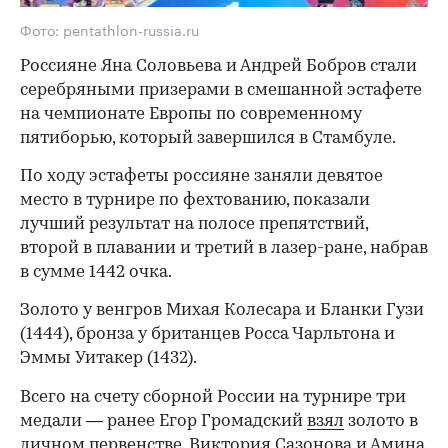
Фото: pentathlon-russia.ru
Россияне Яна Соловьева и Андрей Бобров стали
серебряными призерами в смешанной эстафете
на чемпионате Европы по современному
пятиборью, который завершился в Стамбуле.
По ходу эстафеты россияне заняли девятое
место в турнире по фехтованию, показали
лучший результат на полосе препятствий,
второй в плавании и третий в лазер-ране, набрав
в сумме 1442 очка.
Золото у венгров Михая Колесара и Бланки Гузи
(1444), бронза у британцев Росса Чарльтона и
Эммы Уитакер (1432).
Всего на счету сборной России на турнире три
медали — ранее Егор Громадский
взял
золото в
личном первенстве, Виктория Сазонова и Амина