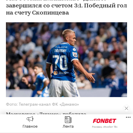
завершился со счетом 3:1. Победный гол
на счету Скопинцева
Фото: Телеграм-канал ФК «Динамо»
Московское «Динамо» победило
махачкалинское «Динамо» в домашнем матче
Главное
Лента
Реклама, «Фонбет ТВ»
третьего тура Российской премьер-лиги (РПЛ) со