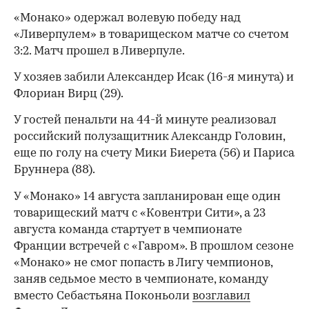
«Монако» одержал волевую победу над
«Ливерпулем» в товарищеском матче со счетом
3:2. Матч прошел в Ливерпуле.
У хозяев забили Александер Исак (16-я минута) и
Флориан Вирц (29).
У гостей пенальти на 44-й минуте реализовал
российский полузащитник Александр Головин,
еще по голу на счету Мики Биерета (56) и Париса
Бруннера (88).
У «Монако» 14 августа запланирован еще один
товарищеский матч с «Ковентри Сити», а 23
августа команда стартует в чемпионате
Франции встречей с «Гавром». В прошлом сезоне
«Монако» не смог попасть в Лигу чемпионов,
заняв седьмое место в чемпионате, команду
вместо Себастьяна Поконьоли
возглавил