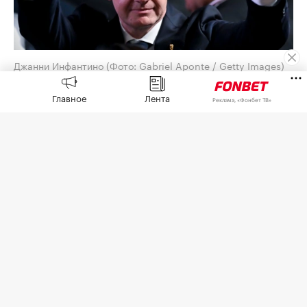
Джанни Инфантино
(Фото: Gabriel Aponte / Getty Images)
Союз европейских футбольных ассоциаций
Главное
Лента
Реклама, «Фонбет ТВ»
(УЕФА) выплатил шестизначную сумму
предполагаемой любовнице президента ФИФА
Джанни Инфантино, когда тот занимал пост
генерального секретаря европейской
организации,
сообщает
The Telegraph со
ссылкой на собственное расследование.
По данным газеты, женщина, которую газета не
называет, работала на административной
должности, когда у них якобы начались
отношения. Инфантино, который женат и имеет
четырех детей, как отмечает издание,
способствовал ее повышению до более