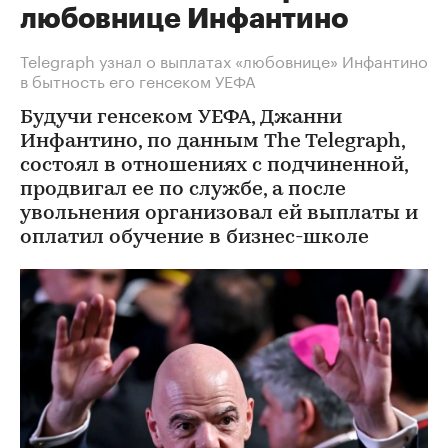
любовнице Инфантино
Telegraph узнал о выплатах «любовнице» Инфантино
в бытность его генсеком УЕФА
Будучи генсеком УЕФА, Джанни
Инфантино, по данным The Telegraph,
состоял в отношениях с подчиненной,
продвигал ее по службе, а после
увольнения организовал ей выплаты и
оплатил обучение в бизнес-школе