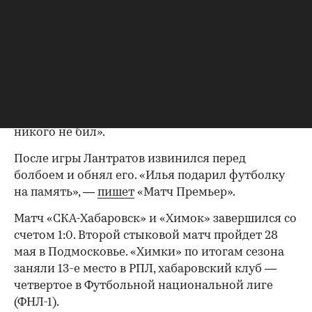
00:00
/
00:00
Премьер»,
видно
, что Лантратов толкнул
молодого человека в тело, при этом не бил его
ни по лицу, ни по другим частям тела. На
этой же записи сотрудник «СКА-Хабаровск»
говорит резервному арбитру, что болбоя
ударили в лицо, на что тот ответил, что
судейская бригада посмотрела VAR и «никто
никого не бил».
После игры Лантратов извинился перед
болбоем и обнял его. «Илья подарил футболку
на память», —
пишет
«Матч Премьер».
Матч «СКА-Хабаровск» и «Химок» завершился со
счетом 1:0. Второй стыковой матч пройдет 28
мая в Подмосковье. «Химки» по итогам сезона
заняли 13-е место в РПЛ, хабаровский клуб —
четвертое в Футбольной национальной лиге
(ФНЛ-1).