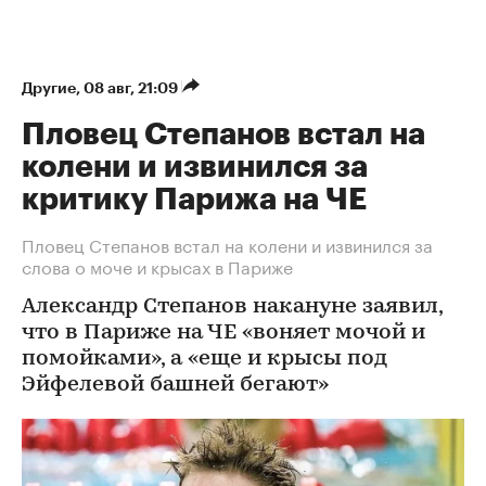
Другие
⁠,
08 авг, 21:09
Пловец Степанов встал на
колени и извинился за
критику Парижа на ЧЕ
Пловец Степанов встал на колени и извинился за
слова о моче и крысах в Париже
Александр Степанов накануне заявил,
что в Париже на ЧЕ «воняет мочой и
помойками», а «еще и крысы под
Эйфелевой башней бегают»