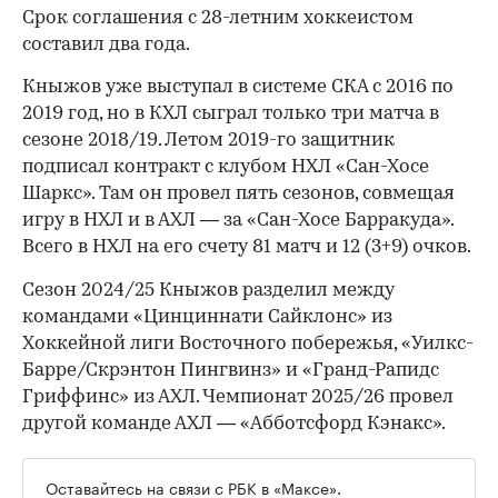
Срок соглашения с 28-летним хоккеистом
составил два года.
Кныжов уже выступал в системе СКА с 2016 по
2019 год, но в КХЛ сыграл только три матча в
сезоне 2018/19. Летом 2019-го защитник
подписал контракт с клубом НХЛ «Сан-Хосе
Шаркс». Там он провел пять сезонов, совмещая
игру в НХЛ и в АХЛ — за «Сан-Хосе Барракуда».
Всего в НХЛ на его счету 81 матч и 12 (3+9) очков.
Сезон 2024/25 Кныжов разделил между
командами «Цинциннати Сайклонс» из
Хоккейной лиги Восточного побережья, «Уилкс-
Барре/Скрэнтон Пингвинз» и «Гранд-Рапидс
Гриффинс» из АХЛ. Чемпионат 2025/26 провел
другой команде АХЛ — «Абботсфорд Кэнакс».
Оставайтесь на связи с РБК в
«Максе»
.