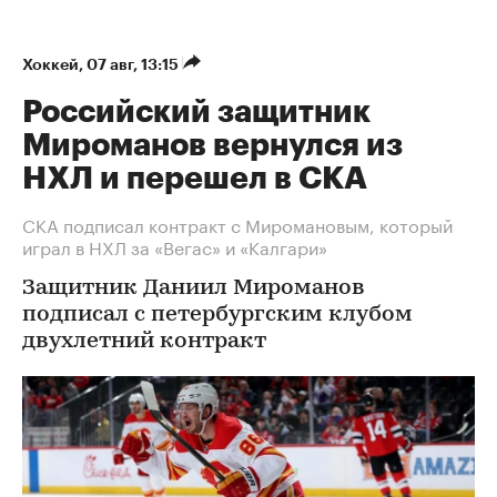
Хоккей
⁠,
07 авг, 13:15
Российский защитник
Мироманов вернулся из
НХЛ и перешел в СКА
СКА подписал контракт с Миромановым, который
играл в НХЛ за «Вегас» и «Калгари»
Защитник Даниил Мироманов
подписал с петербургским клубом
двухлетний контракт