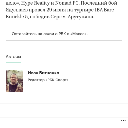
дело», Hype Reality и Nomad FC. Последний бой
Ядуллаев провел 29 июня на турнире IBA Bare
Knuckle 5, победив Сергея Арутуняна.
Оставайтесь на связи с РБК в
«Максе»
.
Авторы
Иван Витченко
Редактор «РБК-Спорт»