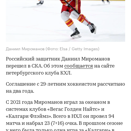
Даниил Мироманов
(Фото: Elsa / Getty Images)
Российский защитник Даниил Мироманов
перешел в СКА. Об этом
сообщается
на сайте
петербургского клуба КХЛ.
Соглашение с 29-летним хоккеистом рассчитано
на два года.
С 2021 года Мироманов играл за океаном в
системах клубов «Вегас Голден Найтс» и
«Калгари Флэймз». Всего в НХЛ он провел 94
матча и набрал 23 (7+16) очка. В прошлом сезоне
у него была только одна игра за «Калгари» в