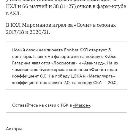
НХЛ и 66 матчей и 38 (11+27) очков в фарм-клубе
в АХЛ.
В КХЛ Мироманов играл за «Сочи» в сезонах
2017/18 и 2020/21.
Новый сезон чемпионата Fonbet КХЛ стартует 5
сентября. Главными фаворитами на победу в Кубке
Гагарина являются «Локомотив» и «Авангард». На их
чемпионство букмекерская компания «Фонбет» дает
коэффициент 6,0. На победу ЦСКА и «Металлурга»
коэффициент составляет 7,0, на победу СКА — 20,0.
00:00
/
00:00
Оставайтесь на связи с РБК в
«Максе»
.
Авторы