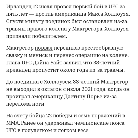
Ирландец 12 июля провел первый бой в UFC за
пять лет — против американца Макса Холлоуэя.
Спустя минуту поединок
был остановлен
из-за
травмы правого колена у Макгрегора, Холлоуэя
признали победителем.
Макгрегор
порвал
переднюю крестообразную
связку и мениск и
перенес
операцию на колене.
Глава UFC Дэйна Уайт заявил, что 38-летний
00:00
/
00:00
ирландец
пропустит
около года из-за травмы.
До поединка с Холлоуэем 38-летний Макгрегор
не выходил в октагон с июля 2021 года, когда он
проиграл американцу Дастину Порье из-за
перелома ноги.
На счету бойца 22 победы и семь поражений в
ММА. Ранее он удерживал чемпионские пояса
UFC в полулегком и легком весе.