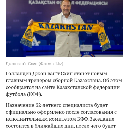
Джон ван'т Схип
(Фото: kff.kz)
Голландец Джон ван'т Схип станет новым
главным тренером сборной Казахстана. Об этом
сообщается
на сайте Казахстанской федерации
футбола (КФФ).
Назначение 62-летнего специалиста будет
официально оформлено после согласования с
исполнительным комитетом КФФ. Заседание
состоится в ближайшие дни, после чего будет