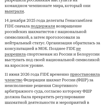
разрешила россиянкам выступить на
командном чемпионате мира, который они
выиграли
.
14 декабря 2025 года делегаты Генассамблеи
FIDE сначала
поддержали
возвращение
российских шахматистов с национальной
символикой, а затем проголосовали за
нейтральный статус. Организация обратилась за
консультацией в МОК. Позднее FIDE
не
разрешила
спортсменам из России и Белоруссии
выступать под своей национальной символикой
на взрослом уровне.
00:00
/
00:00
11 июня 2026 года FIDE временно
приостановила
членство
Федерации шахмат России (ФШР) за
неисполнение решения Спортивного
арбитражного суда, согласно которому ФШР
должна была прекратить регулирование
шахматной деятельности и мероприятий в