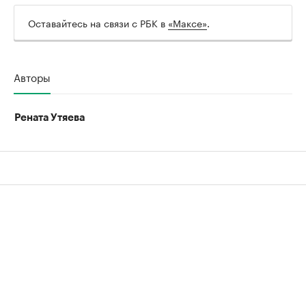
Оставайтесь на связи с РБК в
«Максе»
.
Авторы
Рената Утяева