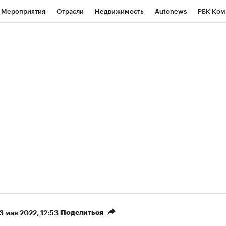
Мероприятия
Отрасли
Недвижимость
Autonews
РБК Ком
ние
РБК Курсы
РБК Life
Тренды
Визионеры
Национальн
б
Исследования
Кредитные рейтинги
Франшизы
Газета
роверка контрагентов
Политика
Экономика
Бизнес
Техно
(+5,93%)
(
«Северсталь» ₽700
НОВАТЭК ₽1 400
Купить
прогноз КИТ Финанс к 20.07.27
прогноз SberCIB к 
Поделиться
3 мая 2022, 12:53