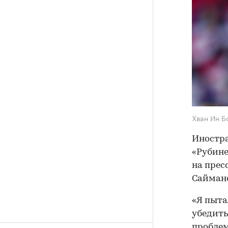
Хван Ин 
Иностра
«Рубине
на прес
Саймано
«Я пыта
убедить
проблем