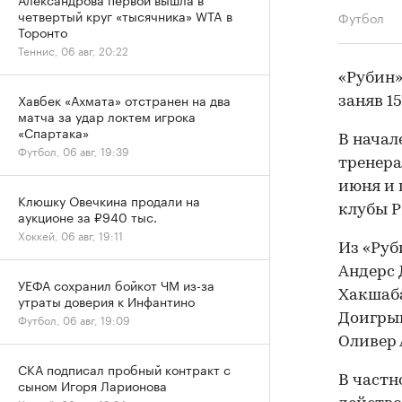
четвертый круг «тысячника» WTA в
Футбол
Торонто
Теннис, 06 авг, 20:22
«Рубин»
Хавбек «Ахмата» отстранен на два
заняв 1
матча за удар локтем игрока
«Спартака»
В нача
Футбол, 06 авг, 19:39
тренера
июня и 
Клюшку Овечкина продали на
клубы Р
аукционе за ₽940 тыс.
Хоккей, 06 авг, 19:11
Из «Руб
Андерс 
УЕФА сохранил бойкот ЧМ из-за
Хакшаба
утраты доверия к Инфантино
Доигрыв
Футбол, 06 авг, 19:09
Оливер 
СКА подписал пробный контракт с
В частн
сыном Игоря Ларионова