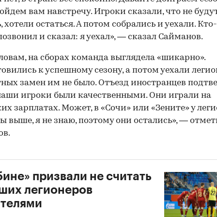
ойдем вам навстречу. Игроки сказали, что не буду
, хотели остаться. А потом собрались и уехали. Кто
позвонил и сказал: я уехал», — сказал Сайманов.
словам, на сборах команда выглядела «шикарно».
овились к успешному сезону, а потом уехали легио
ных замен им не было. Отъезд иностранцев подтв
 наши игроки были качественными. Они играли на
их зарплатах. Может, в «Сочи» или «Зените» у лег
ы выше, я не знаю, поэтому они остались», — отме
ов.
бине» призвали не считать
ших легионеров
ателями