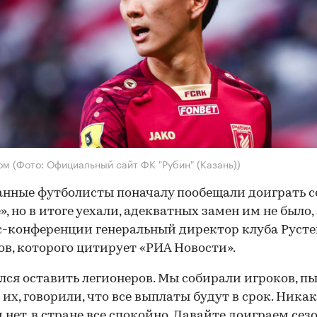
Бом
(Фото: Официальный сайт ФК "Рубин" (Казань))
нные футболисты поначалу пообещали доиграть с
», но в итоге уехали, адекватных замен им не было,
с-конференции генеральный директор клуба Руст
в, которого цитирует «РИА Новости».
лся оставить легионеров. Мы собирали игроков, п
 их, говорили, что все выплаты будут в срок. Ника
 нет, в стране все спокойно. Давайте доиграем сезо