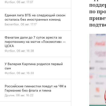
Футбол, 06 авг, 17:37
подде
по пр
Единая лига ВТБ на следующий сезон
приве
осталась без иностранных команд
Баскетбол, 06 авг, 17:17
подтв
Фанатам дали до 7 суток ареста за
пиротехнику на матче «Локомотив» —
ЦСКА
Футбол, 06 авг, 16:38
У Валерия Карпина родился первый
сын
Футбол, 06 авг, 16:33
Российские гимнастки поедут на ЧМ в
Германию без флага и гимна
Другие, 06 авг, 16:22