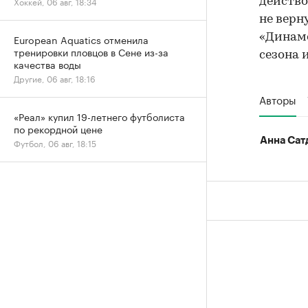
Хоккей, 06 авг, 18:34
действо
не верн
«Динамо
European Aquatics отменила
тренировки пловцов в Сене из-за
сезона 
качества воды
Другие, 06 авг, 18:16
Авторы
«Реал» купил 19-летнего футболиста
по рекордной цене
Анна Сат
Футбол, 06 авг, 18:15