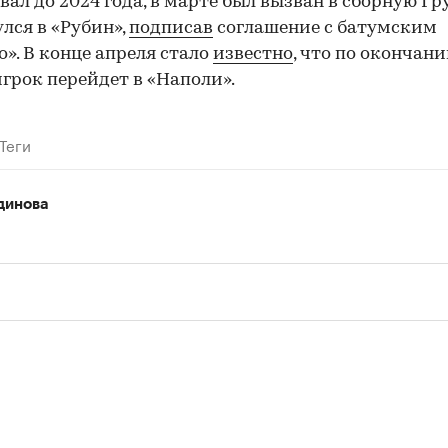
вал до 2024 года, в марте был вызван в сборную Гр
улся в «Рубин»,
подписав
соглашение с батумским
». В конце апреля стало
известно
, что по окончан
игрок перейдет в «Наполи».
Теги
динова