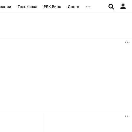
...
пании
Телеканал
РБК Вино
Спорт
ые проекты
Город
Стиль
Крипто
Спецпроекты СПб
логии и медиа
Финансы
+35,63%)
(+31,03%)
«Русагро» ₽120
Купить
Купить
27.07.27
прогноз ПСБ к 26.07.27