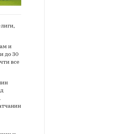
лиги,
ам и
и до 30
чти все
нин
ад
.
датчанин
и