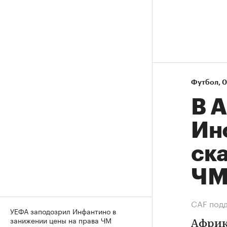
Футбол
⁠,
0
В 
Ин
ск
Ч
СAF подд
УЕФА заподозрил Инфантино в
занижении цены на права ЧМ
Африк