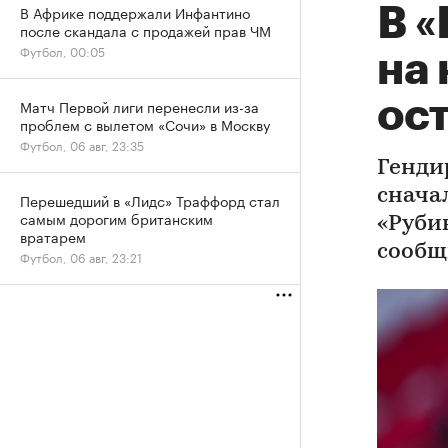
В Африке поддержали Инфантино
В 
после скандала с продажей прав ЧМ
Футбол, 00:05
на
ос
Матч Первой лиги перенесли из-за
проблем с вылетом «Сочи» в Москву
Футбол, 06 авг, 23:35
Генди
снача
Перешедший в «Лидс» Траффорд стал
самым дорогим британским
«Рубин
вратарем
сообщ
Футбол, 06 авг, 23:21