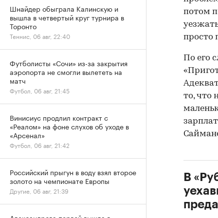
Шнайдер обыграла Калинскую и
потом п
вышла в четвертый круг турнира в
уезжать
Торонто
Теннис, 06 авг, 22:40
просто 
По его 
Футболисты «Сочи» из-за закрытия
«Пригот
аэропорта не смогли вылететь на
матч
Адекват
Футбол, 06 авг, 21:45
то, что
маленьк
Винисиус продлил контракт с
зарплат
«Реалом» на фоне слухов об уходе в
Сайман
«Арсенал»
Футбол, 06 авг, 21:42
Российский прыгун в воду взял второе
В «Ру
золото на чемпионате Европы
уехав
Другие, 06 авг, 21:39
пред
Александрова первой вышла в