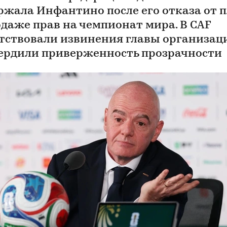
ржала Инфантино после его отказа от 
одаже прав на чемпионат мира. В CAF
тствовали извинения главы организац
ердили приверженность прозрачности