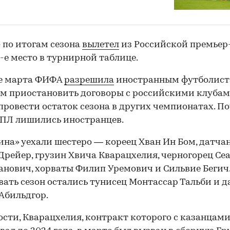
 по итогам сезона
вылетел
из Российской премьер-
5-е место в турнирной таблице.
ле марта ФИФА
разрешила
иностранным футболист
00:00
/
00:00
м приостановить договоры с российскими клубам
провести остаток сезона в других чемпионатах. По
ПЛ лишились иностранцев.
ина» уехали шестеро — кореец Хван Ин Бом, датча
Дрейер, грузин Хвича Кварацхелия, черногорец Се
нович, хорваты Филип Уремович и Сильвие Бегич
ать сезон остались тунисец Монтассар Тальби и 
Абильдгор.
ости, Кварацхелия, контракт которого с казанцам