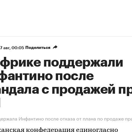
Поделиться
7 авг, 00:05
Африке поддержали
фантино после
андала с продажей п
М
ержала Инфантино после отказа от плана по продаже пр
анская конфедерация единогласно