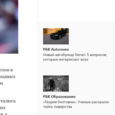
РБК Autonews
Новый автобренд Senat: 5 вопросов,
которые интересуют всех
езон в
 заявил
ем
РБК Образование
«Теория болтовни». Ученые раскрыли
ытались
тайну лидерства
ких
н, а