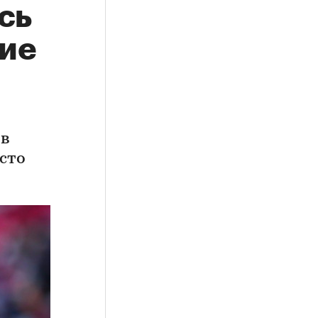
сь
ие
 в
осто