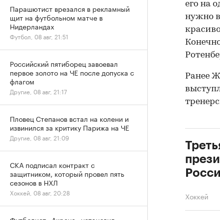
его на о
Парашютист врезался в рекламный
щит на футбольном матче в
нужно в
Нидерландах
красиво
Футбол, 08 авг, 21:51
Конечно
Ротенбе
Российский пятиборец завоевал
первое золото на ЧЕ после допуска с
Ранее 
флагом
выступл
Другие, 08 авг, 21:17
тренерс
Пловец Степанов встал на колени и
извинился за критику Парижа на ЧЕ
Другие, 08 авг, 21:09
Треть
прези
СКА подписал контракт с
Росс
защитником, который провел пять
сезонов в НХЛ
Хоккей, 08 авг, 20:28
Хоккей
Футболист «Акрона» установил