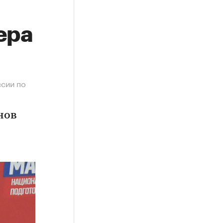
ера
ссии по
нов