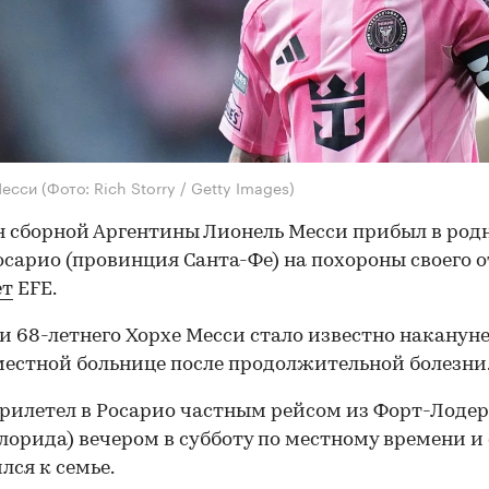
Месси
(Фото: Rich Storry / Getty Images)
 сборной Аргентины Лионель Месси прибыл в род
осарио (провинция Санта-Фе) на похороны своего о
ет
EFE.
и 68-летнего Хорхе Месси стало известно накануне
местной больнице после продолжительной болезни
рилетел в Росарио частным рейсом из Форт-Лоде
лорида) вечером в субботу по местному времени и 
лся к семье.