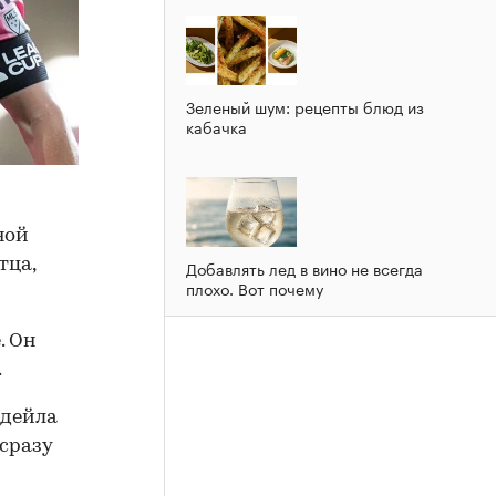
Зеленый шум: рецепты блюд из
кабачка
ной
тца,
Добавлять лед в вино не всегда
плохо. Вот почему
. Он
.
рдейла
сразу