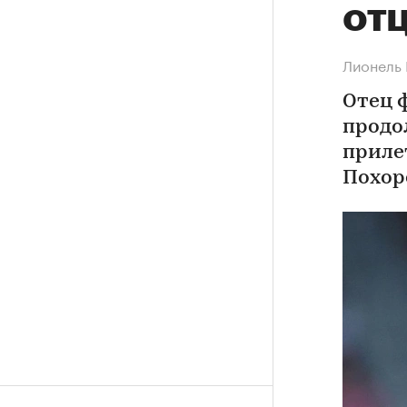
от
Лионель 
Отец 
продо
приле
Похор