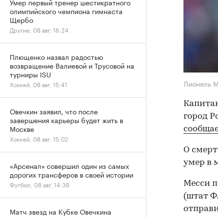
Умер первый тренер шестикратного
олимпийского чемпиона гимнаста
Щербо
Другие, 08 авг, 16:24
Плющенко назвал радостью
возвращение Валиевой и Трусовой на
турниры ISU
Лионель 
Хоккей, 08 авг, 15:41
Капитан
Овечкин заявил, что после
город Р
завершения карьеры будет жить в
Москве
сообща
Хоккей, 08 авг, 15:02
О смерт
умер в 
«Арсенал» совершил один из самых
дорогих трансферов в своей истории
Месси п
Футбол, 08 авг, 14:39
(штат Ф
отправи
Матч звезд на Кубке Овечкина