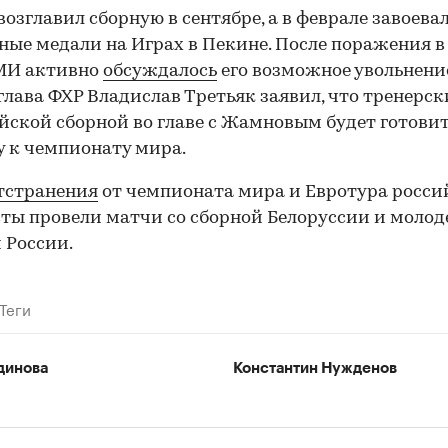
возглавил сборную в сентябре, а в феврале завоевал
ные медали на Играх в Пекине. После поражения в
СМИ активно
обсуждалось
его возможное увольнени
глава ФХР Владислав Третьяк заявил, что тренерс
00:00
/
00:00
ской сборной во главе с Жамновым будет готови
 к чемпионату мира.
тстранения
от чемпионата мира и Евротура росси
ты провели матчи со сборной Белоруссии и моло
 России.
Теги
динова
Константин Нужденов