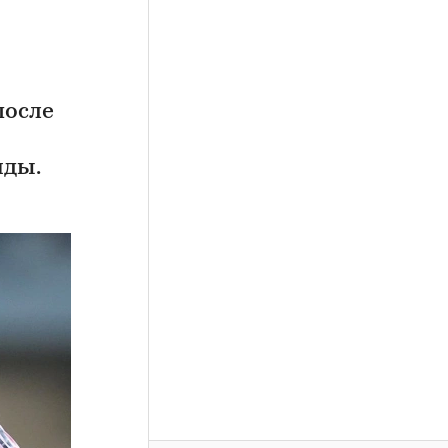
после
иды.