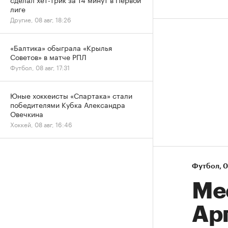
лиге
Другие, 08 авг, 18:26
«Балтика» обыграла «Крылья
Советов» в матче РПЛ
Футбол, 08 авг, 17:31
Юные хоккеисты «Спартака» стали
победителями Кубка Александра
Овечкина
Хоккей, 08 авг, 16:46
Футбол
⁠,
0
Ме
Ар