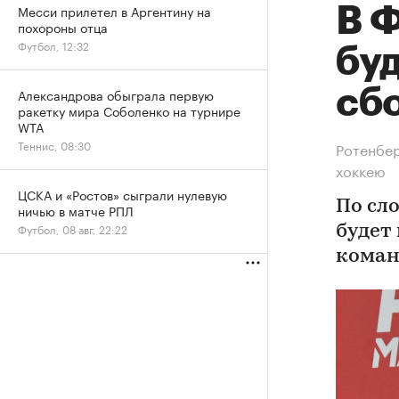
Месси прилетел в Аргентину на
В 
похороны отца
Футбол, 12:32
бу
сб
Александрова обыграла первую
ракетку мира Соболенко на турнире
WTA
Теннис, 08:30
Ротенбер
хоккею
ЦСКА и «Ростов» сыграли нулевую
По сл
ничью в матче РПЛ
Футбол, 08 авг, 22:22
будет
коман