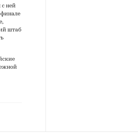
 с ней
 финале
е,
кий штаб
ть
йские
дежной