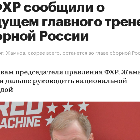
ФХР сообщили о
дущем главного трен
орной России
г: Жамнов, скорее всего, останется во главе сборной Ро
овам председателя правления ФХР, Жам
 и дальше руководить национальной
дой