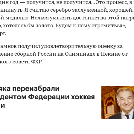
дин год — получится, не получится... Это процесс, в
никнуть. Я считаю серебро заслуженной, хорошей,
й медалью. Нельзя умалять достоинства этой нагр
, хотелось бы золото. Будем к нему стремиться», —
рг.
Жамнов получил
удовлетворительную
оценку за
ение сборной России на Олимпиаде в Пекине от
кого совета ФХР.
яка переизбрали
дентом Федерации хоккея
ии