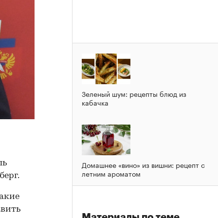
Зеленый шум: рецепты блюд из
кабачка
ль
Домашнее «вино» из вишни: рецепт с
летним ароматом
берг.
такие
авить
Материалы по теме