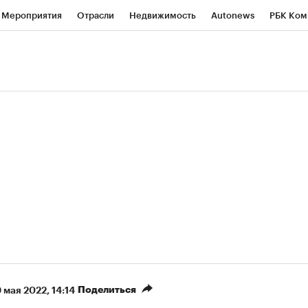
Мероприятия
Отрасли
Недвижимость
Autonews
РБК Ком
ние
РБК Курсы
РБК Life
Тренды
Визионеры
Национальн
б
Исследования
Кредитные рейтинги
Франшизы
Газета
роверка контрагентов
Политика
Экономика
Бизнес
Техно
(+86,07%)
(+31,32%)
 450
АФК «Система» ₽12
Купить
Ку
СБ к 29.07.27
прогноз БКС к 15.07.27
Поделиться
9 мая 2022, 14:14