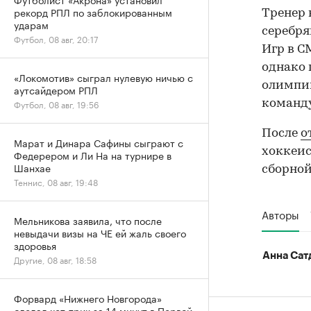
рекорд РПЛ по заблокированным
Тренер 
ударам
серебря
Футбол, 08 авг, 20:17
Игр в 
однако 
«Локомотив» сыграл нулевую ничью с
олимпий
аутсайдером РПЛ
команду
Футбол, 08 авг, 19:56
После
о
Марат и Динара Сафины сыграют с
хоккеис
Федерером и Ли На на турнире в
Шанхае
сборной
Теннис, 08 авг, 19:48
Авторы
Мельникова заявила, что после
невыдачи визы на ЧЕ ей жаль своего
здоровья
Анна Сат
Другие, 08 авг, 18:58
Форвард «Нижнего Новгорода»
сделал хет-трик за 14 минут в Первой