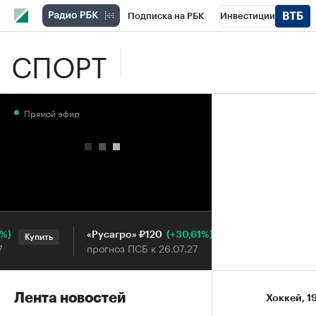
Подписка на РБК
Инвестиции
СПОРТ
Школа управления РБК
РБК Образова
РБК Бизнес-среда
Дискуссионный клу
Прямой эфир
Конференции СПб
Спецпроекты
П
Рынок наличной валюты
(+30,61%)
«Русагро» ₽120
Ozon ₽5
Купить
Купить
прогноз ПСБ к 26.07.27
прогноз П
Лента новостей
Хоккей
⁠,
1