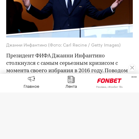
Джанни Инфантино
(Фото: Carl Recine / Getty Images)
Президент ФИФА Джанни Инфантино
столкнулся с самым серьезным кризисом с
момента своего избрания в 2016 году. Поводом
стала инициатива руководства организовать
Главное
Лента
дочернюю компанию FIFA Forward Enterprise
Реклама, «Фонбет ТВ»
(FFE) стоимостью $20 млрд и продать ее
четверть за $4,2 млрд внешним инвесторам.
Эти планы вызвали серьезную критику в
спортивном сообществе. УЕФА и все 55 входящих
в нее национальных федераций
заявили о
бойкоте
соревнований под эгидой ФИФА.