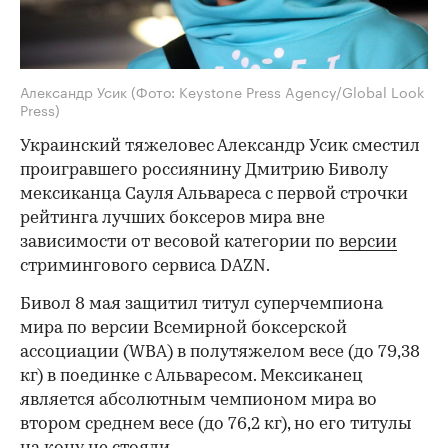
Александр Усик
(Фото: Keystone Press Agency/Global Look
Press)
Украинский тяжеловес Александр Усик сместил
проигравшего россиянину Дмитрию Биволу
мексиканца Сауля Альвареса с первой строчки
рейтинга лучших боксеров мира вне
зависимости от весовой категории по
версии
стримингового сервиса DAZN.
Бивол 8 мая защитил титул суперчемпиона
мира по версии Всемирной боксерской
ассоциации (WBA) в полутяжелом весе (до 79,38
кг) в поединке с Альваресом. Мексиканец
является абсолютным чемпионом мира во
втором среднем весе (до 76,2 кг), но его титулы