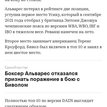
на кону не стояли.
Альварес потерял в рейтинге две позиции,
уступив первое место Усику, который в сентябре
2021 года отобрал у британца Энтони Джошуа
чемпионские пояса по версиям WBA, WBO, IBF и
IBO в тяжелом весе. Реванш намечен на лето.
Второе место занимает американец Теренс
Кроуфорд. Бивол был включен в топ-10 и занял в
нем шестое место.
Единоборства
Боксер Альварес отказался
признать поражение в бою с
Биволом
00:00
/
00:00
Полностью топ-10 по версии DAZN выглядит
следующим образом: