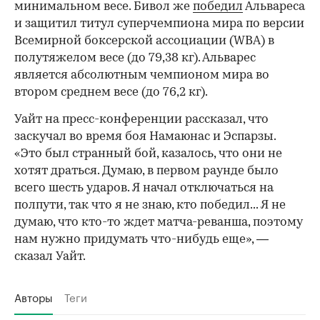
минимальном весе. Бивол же
победил
Альвареса
и защитил титул суперчемпиона мира по версии
Всемирной боксерской ассоциации (WBA) в
полутяжелом весе (до 79,38 кг). Альварес
является абсолютным чемпионом мира во
втором среднем весе (до 76,2 кг).
00:00
/
00:00
Уайт на пресс-конференции рассказал, что
заскучал во время боя Намаюнас и Эспарзы.
«Это был странный бой, казалось, что они не
хотят драться. Думаю, в первом раунде было
всего шесть ударов. Я начал отключаться на
полпути, так что я не знаю, кто победил... Я не
думаю, что кто-то ждет матча-реванша, поэтому
нам нужно придумать что-нибудь еще», —
сказал Уайт.
Авторы
Теги