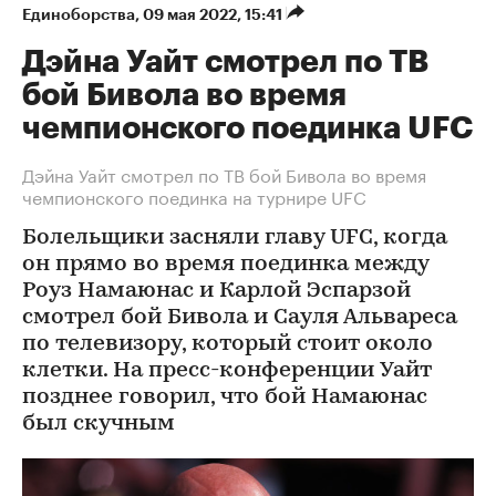
Единоборства
⁠,
09 мая 2022, 15:41
Дэйна Уайт смотрел по ТВ
бой Бивола во время
чемпионского поединка UFC
Дэйна Уайт смотрел по ТВ бой Бивола во время
чемпионского поединка на турнире UFC
Болельщики засняли главу UFC, когда
он прямо во время поединка между
Роуз Намаюнас и Карлой Эспарзой
смотрел бой Бивола и Сауля Альвареса
по телевизору, который стоит около
клетки. На пресс-конференции Уайт
позднее говорил, что бой Намаюнас
был скучным