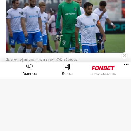
Фото: официальный сайт ФК «Сочи»
Футболисты «Сочи» не смогли вылететь в
Главное
Лента
Реклама, «Фонбет ТВ»
Москву на запланированный на 7 августа матч с
«Торпедо» из-за ограничений в работе
аэропорта,
сообщила
пресс-служба клуба.
Команда отправится на игру в пятницу двумя
группами из соседних аэропортов.
Ранее в четверг в клубе
сообщили
«Спорт-
Экспрессу», что из-за отмены рейса попросили
ФНЛ перенести матч на 8 августа.