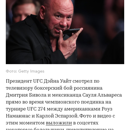
Фото: Getty Images
Президент UFC Дэйна Уайт смотрел по
телевизору боксерский бой россиянина
Дмитрия Бивола и мексиканца Сауля Альвареса
прямо во время чемпионского поединка на
турнире UFC 274 между американками Роуз
Намаюнас и Карлой Эспарзой. Фото и видео с
этим моментом
выложили
в соцсетях