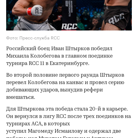
Фото: Пресс-служба RCC
Российский боец Иван Штырков победил
Михаила Колобегова в главном поединке
турнира RCC 11 в Екатеринбурге.
Во второй половине первого раунда Штырков
перевел Колобегова на канвас и провел серию
добивающих ударов, вынудив рефери
вмешаться.
Для Штыркова эта победа стала 20-й в карьере.
Он вернулся в лигу RCC после трех поединков на
турнирах ACA, в которых
уступил Магомеду Исмаилову и одержал две