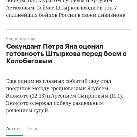
победы: над Муратом Гуговым и Артуром
Астаховым. Сейчас Штырков входит в топ-7
сильнейших бойцов России в своем дивизионе.
Единоборства
Секундант Петра Яна оценил
готовность Штыркова перед боем с
Колобеговым
Еще одним из главных событий шоу стал
00:00
/
00:00
поединок между средневесами Ясубеем
Эномото (22-13) и Арсением Смирновым (11-1).
Эномото одержал победу раздельным
решением судей.
Авторы
Теги