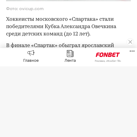
Фото: ovicup.com
Хоккеисты московского «Спартака» стали
победителями Кубка Александра Овечкина
среди детских команд (до 12 лет).
В финале «Спартак» обыграл ярославский
«Локомотив» со счетом 4:0.
Главное
Лента
Реклама, «Фонбет ТВ»
В матче за третье место «Академия Михайлова»
со счетом 2:1 победила казанский «Ак Барс».
Перед финалом на «Арене Мытыщи» прошел
Матч звезд, в котором играли команды
Александра Овечкина и Ильи Ковальчука.
Встреча
завершилась вничью
.
«Сегодня в Мытищах завершился восьмой Кубок
Александра Овечкина. За эти годы он вырос из
турнира для шести подмосковных команд в