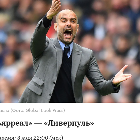
диола
(Фото: Global Look Press)
ьярреал» — «Ливерпуль»
ремя: 3 мая 22:00 (мск)