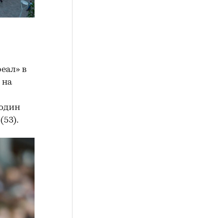
еал» в
 на
 один
(53).