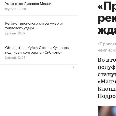
Умер отец Лионеля Месси
«П
Футбол, 13:53
ре
Регбист японского клуба умер от
жд
теплового удара
Другие, 13:37
«Проклят
Обладатель Кубка Стэнли Кузнецов
чемпион
подписал контракт с «Сибирью»
Хоккей, 13:26
Во вт
полуф
стану
«Манч
Клопп
Подро