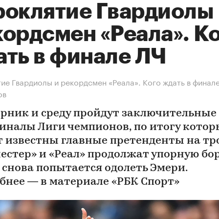
роклятие Гвардиолы
кордсмен «Реала». К
ать в финале ЛЧ
ие Гвардиолы и рекордсмен «Реала». Кого ждать в финал
ов
орник и среду пройдут заключительные
иналы Лиги чемпионов, по итогу котор
т известны главные претенденты на тр
естер» и «Реал» продолжат упорную бор
 снова попытается одолеть Эмери.
бнее — в материале «РБК Спорт»