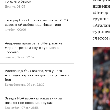
«Спарта
того, что было»
Другие, 08:05
нынешне
«Ливерп
группы 
Telegraph сообщила о выплатах УЕФА
вероятной любовнице Инфантино
«Аталан
Футбол, 00:06
туринск
счетом 3
Андреева проиграла 34-й ракетке
мира в третьем круге турнира в
Торонто
Теннис, 07 авг, 22:57
Александр Усик заявил, что у него
есть «два варианта» для прощального
боя
Единоборства, 07 авг, 22:32
Звезда НБА избежал наказания за
незаконное ношение оружия
Баскетбол, 07 авг, 21:58