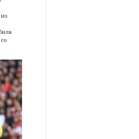
в
 из
ыбила
 со