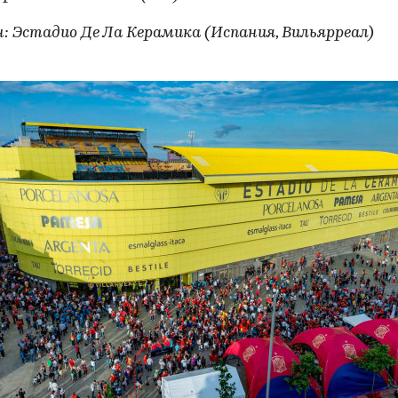
: Эстадио Де Ла Керамика (Испания, Вильярреал)
00:00
/
00:00