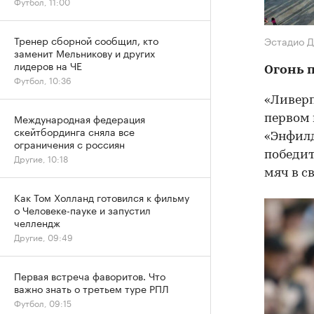
Футбол, 11:00
Тренер сборной сообщил, кто
Эстадио 
заменит Мельникову и других
лидеров на ЧЕ
Огонь п
Футбол, 10:36
«Ливерп
Международная федерация
первом 
скейтбординга сняла все
«Энфилд
ограничения с россиян
победит
Другие, 10:18
мяч в с
Как Том Холланд готовился к фильму
о Человеке-пауке и запустил
челлендж
Другие, 09:49
Первая встреча фаворитов. Что
важно знать о третьем туре РПЛ
Футбол, 09:15