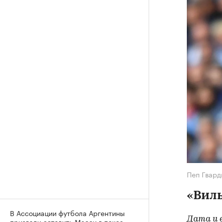
Пеп Гвар
«Вил
В Ассоциации футбола Аргентины
Дата и в
призвали оставить Месси в покое