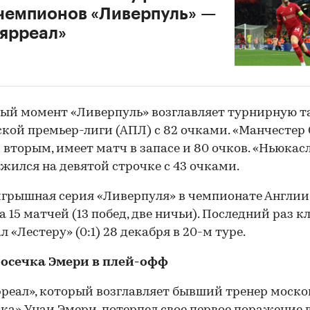
чемпионов «Ливерпуль» —
ярреал»
ый момент «Ливерпуль» возглавляет турнирную т
кой премьер-лиги (АПЛ) с 82 очками. «Манчестер 
вторым, имеет матч в запасе и 80 очков. «Ньюкас
жился на девятой строчке с 43 очками.
грышная серия «Ливерпуля» в чемпионате Англии
а 15 матчей (13 побед, две ничьи). Последний раз к
 «Лестеру» (0:1) 28 декабря в 20-м туре.
 осечка Эмери в плей-офф
реал», который возглавляет бывший тренер моско