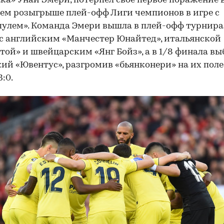
ка» Унаи Эмери, потерпел свое первое поражение 
м розыгрыше плей-офф Лиги чемпионов в игре с
улем». Команда Эмери вышла в плей-офф турнира
с английским «Манчестер Юнайтед», итальянской
той» и швейцарским «Янг Бойз», а в 1/8 финала в
ий «Ювентус», разгромив «бьянконери» на их поле
:0.