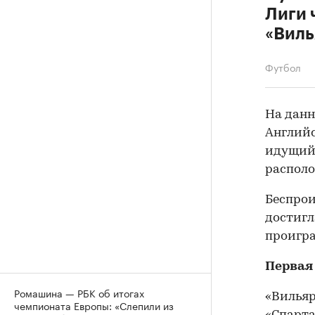
Лиги 
«Виль
Футбол
На данн
Английс
идущий 
располо
Беспрои
достигл
проиграл
Первая
Ромашина — РБК об итогах
«Вильяр
чемпионата Европы: «Слепили из