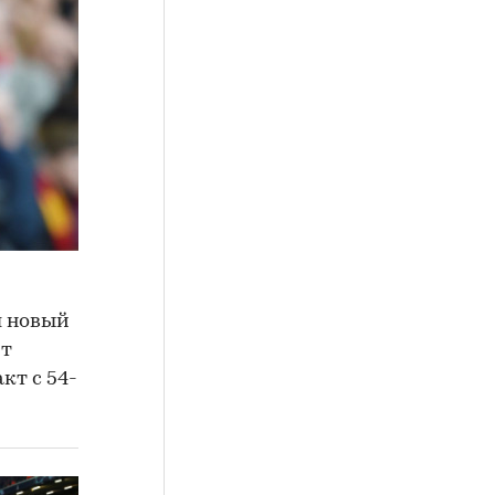
л новый
ит
кт с 54-