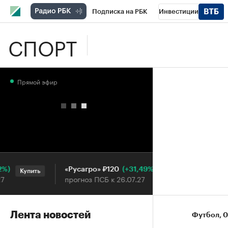
Подписка на РБК
Инвестиции
СПОРТ
Школа управления РБК
РБК Образова
РБК Бизнес-среда
Дискуссионный клу
Прямой эфир
Конференции СПб
Спецпроекты
П
Рынок наличной валюты
(+31,49%)
«Русагро» ₽120
Ozon ₽5 
Купить
Купить
прогноз ПСБ к 26.07.27
прогноз П
Лента новостей
Футбол
⁠,
0