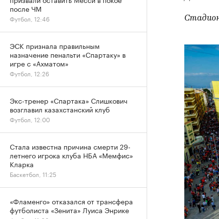
после ЧМ
Стадион
Футбол, 12:46
ЭСК признала правильным
назначение пенальти «Спартаку» в
игре с «Ахматом»
Футбол, 12:26
Экс-тренер «Спартака» Слишкович
возглавил казахстанский клуб
Футбол, 12:00
Стала известна причина смерти 29-
летнего игрока клуба НБА «Мемфис»
Кларка
Баскетбол, 11:25
«Фламенго» отказался от трансфера
футболиста «Зенита» Луиса Энрике