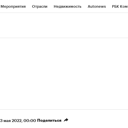
Мероприятия
Отрасли
Недвижимость
Autonews
РБК Ком
ние
РБК Курсы
РБК Life
Тренды
Визионеры
Национальн
б
Исследования
Кредитные рейтинги
Франшизы
Газета
роверка контрагентов
Политика
Экономика
Бизнес
Техно
(+89,1%)
(+34,54%)
450
АФК «Система» ₽12
Купить
Куп
СБ к 29.07.27
прогноз БКС к 15.07.27
Поделиться
3 мая 2022, 00:00