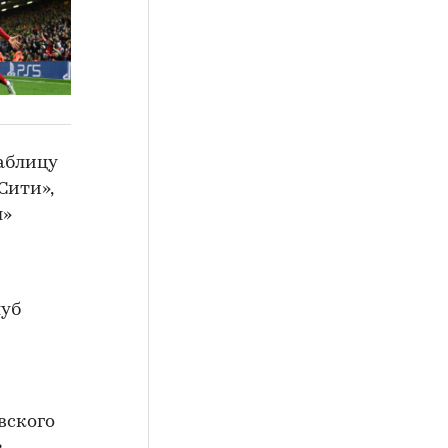
аблицу
Сити»,
л»
луб
вского