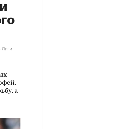
 и
ого
е Лиги
ых
офей.
ьбу, а