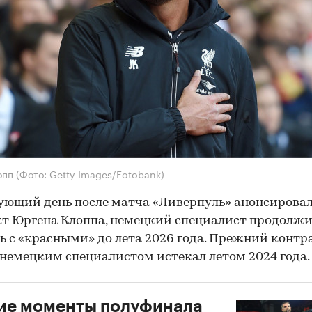
опп
(Фото: Getty Images/Fotobank)
ующий день после матча «Ливерпуль» анонсирова
т Юргена Клоппа, немецкий специалист продолж
ь с «красными» до лета 2026 года. Прежний контра
немецким специалистом истекал летом 2024 года.
ие моменты полуфинала