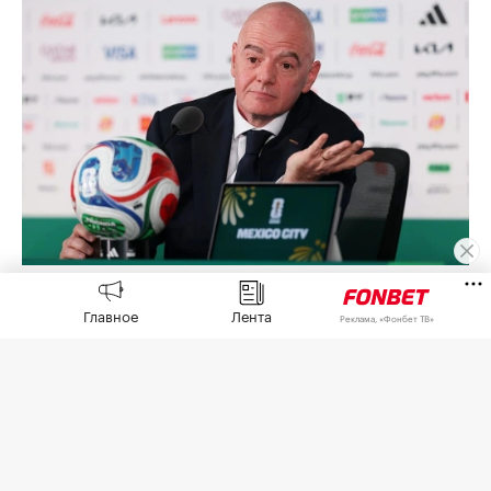
Джанни Инфантино
(Фото: Carl Recine / Getty Images)
Главное
Лента
Реклама, «Фонбет ТВ»
Африканская конфедерация футбола (CAF)
выразила поддержку попавшему под волну
критики президенту Международной
федерации футбола (ФИФА) Джанни Инфантино
из-за скандала с коммерческим проектом FIFA
Forward Enterprise (FFE),
сообщает
пресс-служба
СAF.