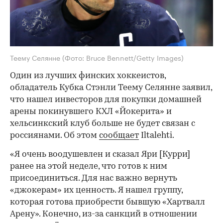
Теему Селянне
(Фото: Bruce Bennett/Getty Images)
Один из лучших финских хоккеистов,
обладатель Кубка Стэнли Теему Селянне заявил,
что нашел инвесторов для покупки домашней
арены покинувшего КХЛ «Йокерита» и
хельсинкский клуб больше не будет связан с
россиянами. Об этом
сообщает
Iltalehti.
«Я очень воодушевлен и сказал Яри [Курри]
ранее на этой неделе, что готов к ним
присоединиться. Для нас важно вернуть
«джокерам» их ценность. Я нашел группу,
которая готова приобрести бывшую «Хартвалл
Арену». Конечно, из-за санкций в отношении