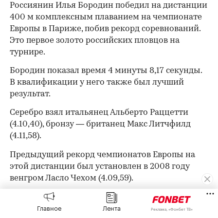
Россиянин Илья Бородин победил на дистанции
400 м комплексным плаванием на чемпионате
Европы в Париже, побив рекорд соревнований.
Это первое золото российских пловцов на
турнире.
Бородин показал время 4 минуты 8,17 секунды.
В квалификации у него также был лучший
результат.
Серебро взял итальянец Альберто Раццетти
(4.10,40), бронзу — британец Макс Литчфилд
(4.11,58).
Предыдущий рекорд чемпионатов Европы на
этой дистанции был установлен в 2008 году
венгром Ласло Чехом (4.09,59).
Бородин является чемпионом Европы 2021 года
Главное
Лента
и бронзовым призером мирового первенства
Реклама, «Фонбет ТВ»