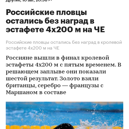
Другие
⁠,
10 авг, 20:56
Российские пловцы
остались без наград в
эстафете 4х200 м на ЧЕ
Российские пловцы остались без наград в кролевой
эстафете 4х200 м на ЧЕ
Россияне вышли в финал кролевой
эстафеты 4х200 м с пятым временем. В
решающем заплыве они показали
шестой результат. Золото взяли
британцы, серебро — французы с
Маршаном в составе