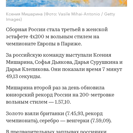
Ксения Мишарина
(Фото: Vasile Mihai-Antonio / Getty
Images)
Сборная России стала третьей в женской
эстафете 4х200 м вольным стилем на
чемпионате Европы в Париже.
За российскую команду выступали Ксения
Мишарина, Софья Дьякова, Дарья Сурушкина и
Дарья Клепикова. Они показали время 7 минут
49,13 секунды.
Мишарина второй раз за день обновила
юниорский рекорд России на 200-метровке
вольным стилем — 1.57,10.
Золото взяли британки (7.45,93, рекорд
чемпионата), серебро — венгерки (7.59,09).
В предварительных заплывах россиянки