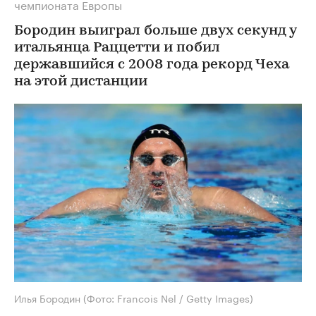
чемпионата Европы
Бородин выиграл больше двух секунд у
итальянца Раццетти и побил
державшийся с 2008 года рекорд Чеха
на этой дистанции
Илья Бородин
(Фото: Francois Nel / Getty Images)