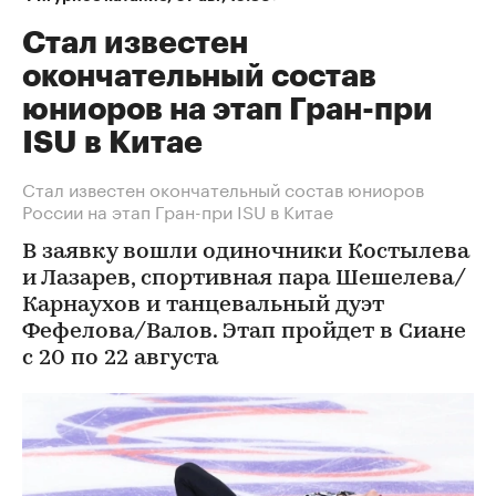
Стал известен
окончательный состав
юниоров на этап Гран-при
ISU в Китае
Стал известен окончательный состав юниоров
России на этап Гран-при ISU в Китае
В заявку вошли одиночники Костылева
и Лазарев, спортивная пара Шешелева/
Карнаухов и танцевальный дуэт
Фефелова/Валов. Этап пройдет в Сиане
с 20 по 22 августа