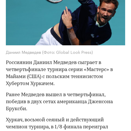
Даниил Медведев
(Фото: Global Look Press)
Россиянин Даниил Медведев сыграет в
четвертьфинале турнира серии «Мастерс» в
Майами (США) с польским теннисистом
Хубертом Хуркачем.
Ранее Медведев вышел в четвертьфинал,
победив в двух сетах американца Дженсона
Бруксби.
Хуркач, восьмой сеяный и действующий
чемпион турнира, в 1/8 финала переиграл