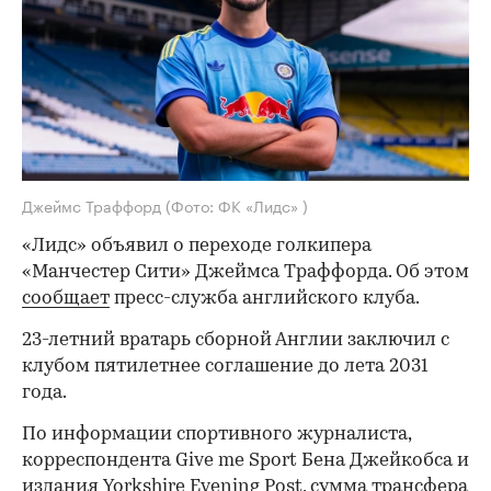
Джеймс Траффорд
(Фото: ФК «Лидс» )
«Лидс» объявил о переходе голкипера
«Манчестер Сити» Джеймса Траффорда. Об этом
сообщает
пресс-служба английского клуба.
23-летний вратарь сборной Англии заключил с
клубом пятилетнее соглашение до лета 2031
года.
По информации спортивного журналиста,
корреспондента Give me Sport Бена Джейкобса и
издания
Yorkshire Evening Post
, сумма трансфера