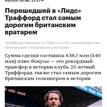
Футбол
⁠,
06 авг, 23:21
Перешедший в «Лидс»
Траффорд стал самым
дорогим британским
вратарем
Траффорд перешел в «Лидс» и стал самым дорогим
британским голкипером в истории
Сумма сделки составила €46,7 млн (£40
млн) плюс бонусы — это рекордный
трансфер в истории клуба. 23-летний
Траффорда. также стал самым дорогим
британским голкипером в истории