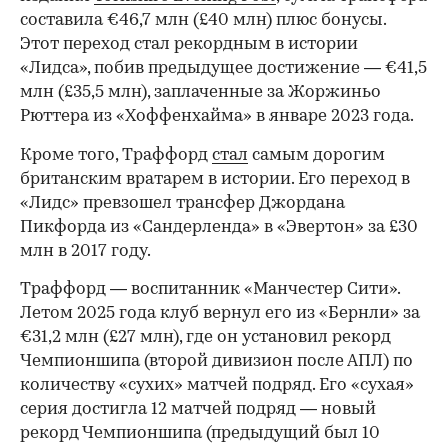
составила €46,7 млн (£40 млн) плюс бонусы.
Этот переход стал рекордным в истории
«Лидса», побив предыдущее достижение — €41,5
млн (£35,5 млн), заплаченные за Жоржиньо
Рюттера из «Хоффенхайма» в январе 2023 года.
Кроме того, Траффорд
стал
самым дорогим
британским вратарем в истории. Его переход в
«Лидс» превзошел трансфер Джордана
Пикфорда из «Сандерленда» в «Эвертон» за £30
млн в 2017 году.
Траффорд — воспитанник «Манчестер Сити».
Летом 2025 года клуб вернул его из «Бернли» за
€31,2 млн (£27 млн), где он установил рекорд
00:00
/
00:00
Чемпионшипа (второй дивизион после АПЛ) по
количеству «сухих» матчей подряд. Его «сухая»
серия достигла 12 матчей подряд — новый
рекорд Чемпионшипа (предыдущий был 10