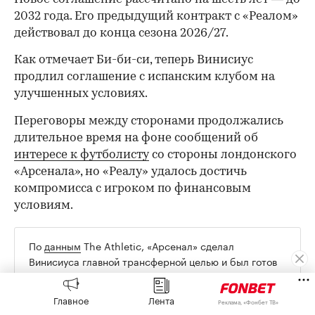
2032 года. Его предыдущий контракт с «Реалом»
действовал до конца сезона 2026/27.
Как отмечает Би-би-си, теперь Винисиус
продлил соглашение с испанским клубом на
улучшенных условиях.
Переговоры между сторонами продолжались
длительное время на фоне сообщений об
интересе к футболисту
со стороны лондонского
«Арсенала», но «Реалу» удалось достичь
компромисса с игроком по финансовым
условиям.
По
данным
The Athletic, «Арсенал» сделал
00:00
/
00:00
Винисиуса главной трансферной целью и был готов
пойти на исключительные финансовые условия ради
его подписания. Главный тренер Микель Артета
Главное
Лента
Реклама, «Фонбет ТВ»
лично настаивал на трансфере бразильца, а