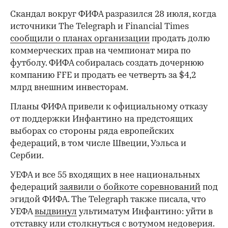
Скандал вокруг ФИФА разразился 28 июля, когда
00:00
/
00:00
источники The Telegraph и Financial Times
сообщили о планах организации
продать долю
коммерческих прав на чемпионат мира по
футболу. ФИФА собиралась создать дочернюю
компанию FFE и продать ее четверть за $4,2
млрд внешним инвесторам.
Планы ФИФА привели к официальному отказу
от поддержки Инфантино на предстоящих
выборах со стороны ряда европейских
федераций, в том числе Швеции, Уэльса и
Сербии.
УЕФА и все 55 входящих в нее национальных
федераций
заявили о бойкоте соревнований
под
эгидой ФИФА. The Telegraph также писала, что
УЕФА
выдвинул
ультиматум Инфантино: уйти в
отставку или столкнуться с вотумом недоверия.