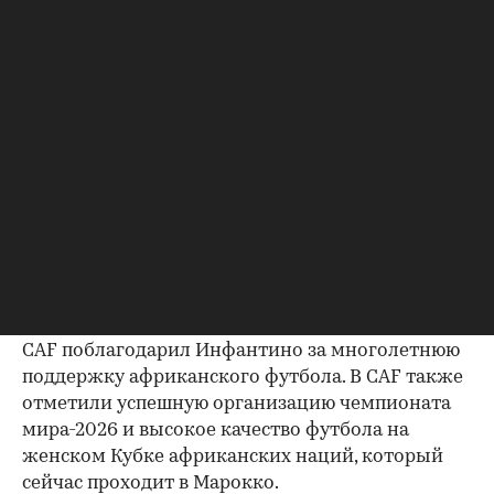
лица, избранного 211 ассоциациями — членами
ФИФА».
«CAF приветствует и поддерживает совместное
заявление президента ФИФА Джанни
Инфантино и генерального секретаря Маттиаса
Графстрема. CAF продолжит уделять основное
внимание развитию африканского футбола,
федерация подтверждает свою приверженность
текущим принципам управления и
прозрачности», — цитирует президента
организации Патриса Мотсепе ее пресс-служба.
Исполнительный комитет
CAF поблагодарил Инфантино за многолетнюю
поддержку африканского футбола. В CAF также
отметили успешную организацию чемпионата
мира-2026 и высокое качество футбола на
женском Кубке африканских наций, который
сейчас проходит в Марокко.