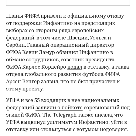
00:00
/
00:00
Планы ФИФА привели к официальному отказу
от поддержки Инфантино на предстоящих
выборах со стороны ряда европейских
федераций, в том числе Швеции, Уэльса и
Сербии. Главный операционный директор
ФИФА Кевин Ламур
обвинил
Инфантино в
обмане сотрудников, советник президента
ФИФА Карлос Кордейро
подал
в отставку, а глава
отдела глобального развития футбола ФИФА
Арсен Венгер заявил, что не был причастен к
этому проекту.
УЕФА и все 55 входящих в нее национальных
федераций
заявили о бойкоте
соревнований под
эгидой ФИФА. The Telegraph также писала, что
УЕФА
выдвинул
ультиматум Инфантино: уйти в
отставку или столкнуться с вотумом недоверия.