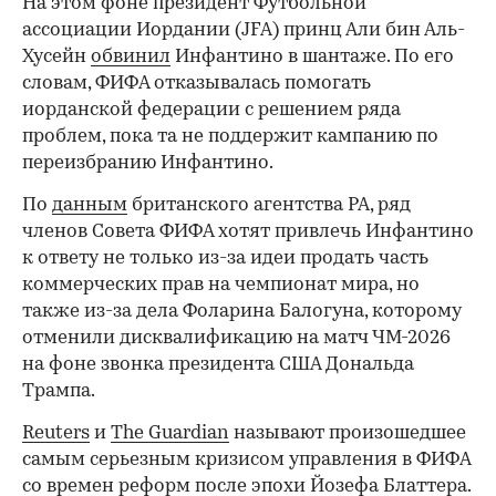
На этом фоне президент Футбольной
ассоциации Иордании (JFA) принц Али бин Аль-
Хусейн
обвинил
Инфантино в шантаже. По его
словам, ФИФА отказывалась помогать
иорданской федерации с решением ряда
проблем, пока та не поддержит кампанию по
переизбранию Инфантино.
По
данным
британского агентства PA, ряд
членов Совета ФИФА хотят привлечь Инфантино
к ответу не только из-за идеи продать часть
коммерческих прав на чемпионат мира, но
также из-за дела Фоларина Балогуна, которому
отменили дисквалификацию на матч ЧМ-2026
на фоне звонка президента США Дональда
Трампа.
Reuters
и
The Guardian
называют произошедшее
самым серьезным кризисом управления в ФИФА
со времен реформ после эпохи Йозефа Блаттера.