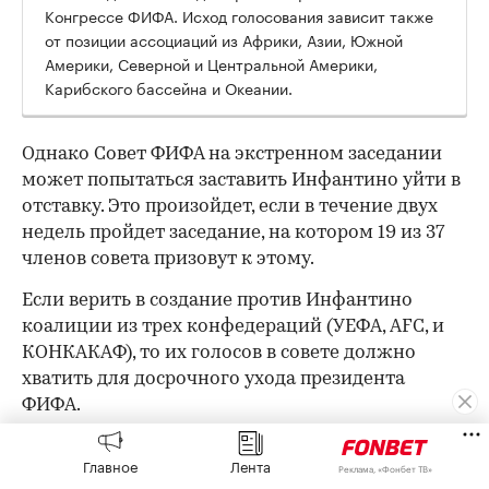
Конгрессе ФИФА. Исход голосования зависит также
от позиции ассоциаций из Африки, Азии, Южной
Америки, Северной и Центральной Америки,
Карибского бассейна и Океании.
Однако Совет ФИФА на экстренном заседании
может попытаться заставить Инфантино уйти в
отставку. Это произойдет, если в течение двух
недель пройдет заседание, на котором 19 из 37
членов совета призовут к этому.
Если верить в создание против Инфантино
коалиции из трех конфедераций (УЕФА, AFC, и
КОНКАКАФ), то их голосов в совете должно
хватить для досрочного ухода президента
ФИФА.
В совете у Европы девять представителей,
Главное
Лента
Реклама, «Фонбет ТВ»
Азии — семь, Африки — шесть, КОНКАКАФ —