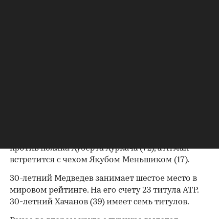
одиночного разряда турнира ATP серии
«Мастерс» в Монреале.
Во втором круге Медведев, четвертый сеяный,
проиграл 70-й ракетке мира нидерландскому
теннисисту Ботику ван де Зандсхюлпу со счетом
3:6, 6:7 (5:7).
Хачанов на этой же стадии проиграл 46-му
номеру рейтинга французу Теренсу Атману со
счетом 4:6, 6:7 (3:7).
В третьем круге ван де Зандсхюлп сыграет
против поляка Хуберта Хуркача (72), а Атман
встретится с чехом Якубом Меньшиком (17).
30-летний Медведев занимает шестое место в
мировом рейтинге. На его счету 23 титула ATP.
30-летний Хачанов (39) имеет семь титулов.