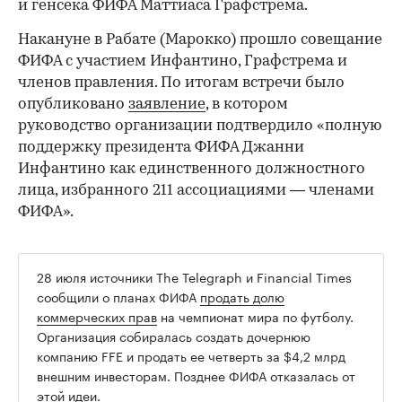
и генсека ФИФА Маттиаса Графстрема.
Накануне в Рабате (Марокко) прошло совещание
ФИФА с участием Инфантино, Графстрема и
членов правления. По итогам встречи было
опубликовано
заявление
, в котором
руководство организации подтвердило «полную
поддержку президента ФИФА Джанни
Инфантино как единственного должностного
лица, избранного 211 ассоциациями — членами
ФИФА».
28 июля источники The Telegraph и Financial Times
сообщили о планах ФИФА
продать долю
коммерческих прав
на чемпионат мира по футболу.
Организация собиралась создать дочернюю
компанию FFE и продать ее четверть за $4,2 млрд
внешним инвесторам. Позднее ФИФА отказалась от
этой идеи.