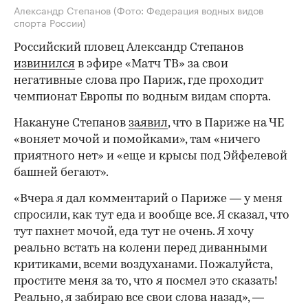
Александр Степанов
(Фото: Федерация водных видов
спорта России)
Российский пловец Александр Степанов
извинился
в эфире «Матч ТВ» за свои
негативные слова про Париж, где проходит
чемпионат Европы по водным видам спорта.
Накануне Степанов
заявил
, что в Париже на ЧЕ
«воняет мочой и помойками», там «ничего
приятного нет» и «еще и крысы под Эйфелевой
башней бегают».
«Вчера я дал комментарий о Париже — у меня
спросили, как тут еда и вообще все. Я сказал, что
тут пахнет мочой, еда тут не очень. Я хочу
реально встать на колени перед диванными
критиками, всеми воздуханами. Пожалуйста,
простите меня за то, что я посмел это сказать!
Реально, я забираю все свои слова назад», —