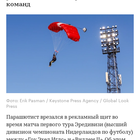
команд
Фото: Erik Pasman / Keystone Press Agency / Global Look
Press
Парашютист врезался в рекламный щит во
время матча первого тура Эредивизи (высший
дивизион чемпионата Нидерландов по футболу)
между «Гоу Эхед Иглс» и «Виллем II». Об этом