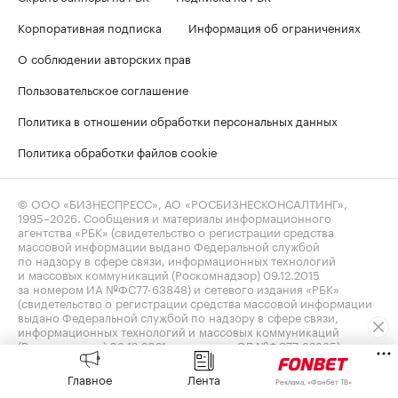
Корпоративная подписка
Информация об ограничениях
О соблюдении авторских прав
Пользовательское соглашение
Политика в отношении обработки персональных данных
Политика обработки файлов cookie
© ООО «БИЗНЕСПРЕСС», АО «РОСБИЗНЕСКОНСАЛТИНГ»,
1995–2026
. Сообщения и материалы информационного
агентства «РБК» (свидетельство о регистрации средства
массовой информации выдано Федеральной службой
по надзору в сфере связи, информационных технологий
и массовых коммуникаций (Роскомнадзор) 09.12.2015
за номером ИА №ФС77-63848) и сетевого издания «РБК»
(свидетельство о регистрации средства массовой информации
выдано Федеральной службой по надзору в сфере связи,
информационных технологий и массовых коммуникаций
(Роскомнадзор) 03.12.2021 за номером ЭЛ №ФС77-82385)
сопровождаются пометкой «РБК».
sportnews@rbc.ru
18+
Владельцем сайта является информационное агентство «РБК».
Главное
Лента
Реклама, «Фонбет ТВ»