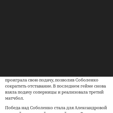
Матч завершился со счетом 7:6 (7:3), 4:6, 6:4 и
продолжался 2 часа 29 минут.
Для Александровой эта победа стала пятой в
десяти матчах с Соболенко в рамках WTA Tour.
Россиянка впервые вышла в четвертьфинал
соревнований в Торонто.
Во втором сете Александрова уступила, а в
начале решающей партии проиграла свою
подачу. Однако россиянка смогла отыграться.
При счете 4:2 в свою пользу Александрова вновь
проиграла свою подачу, позволив Соболенко
сократить отставание. В последнем гейме снова
взяла подачу соперницы и реализовала третий
матчбол.
00:00
/
00:00
Победа над Соболенко стала для Александровой