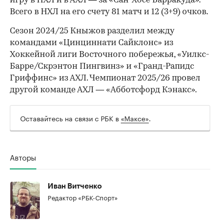
игру в НХЛ и в АХЛ — за «Сан-Хосе Барракуда».
Всего в НХЛ на его счету 81 матч и 12 (3+9) очков.
Сезон 2024/25 Кныжов разделил между
командами «Цинциннати Сайклонс» из
Хоккейной лиги Восточного побережья, «Уилкс-
Барре/Скрэнтон Пингвинз» и «Гранд-Рапидс
Гриффинс» из АХЛ. Чемпионат 2025/26 провел
другой команде АХЛ — «Абботсфорд Кэнакс».
Оставайтесь на связи с РБК в
«Максе»
.
00:00
/
00:00
Авторы
Иван Витченко
Редактор «РБК-Спорт»