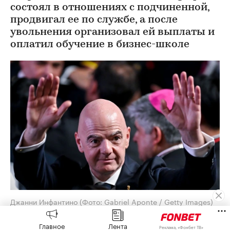
состоял в отношениях с подчиненной,
продвигал ее по службе, а после
увольнения организовал ей выплаты и
оплатил обучение в бизнес-школе
Джанни Инфантино
(Фото: Gabriel Aponte / Getty Images)
Союз европейских футбольных ассоциаций
Главное
Лента
Реклама, «Фонбет ТВ»