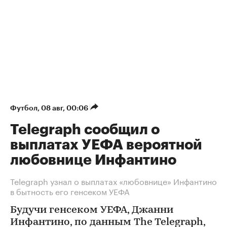
Футбол
⁠,
08 авг, 00:06
Telegraph сообщил о
выплатах УЕФА вероятной
любовнице Инфантино
Telegraph узнал о выплатах «любовнице» Инфантино
в бытность его генсеком УЕФА
Будучи генсеком УЕФА, Джанни
Инфантино, по данным The Telegraph,