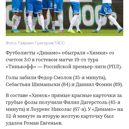
Фото: Гавриил Григоров/ТАСС
Футболисты «Динамо» обыграли «Химки» со
счетом 3:0 в гостевом матче 19-го тура
«Тинькофф» — Российской премьер-лиги (РПЛ).
Голы забили Федор Смолов (35-я минута),
Себастьян Шиманьски (84) и Даниил Фомин (89).
В составе «Химок» прямые красные карточки за
грубые фолы получили Филип Дагерстоль (45-я
минута) и Лоуренс Николас (67-я). У «Динамо» на
52-й минуте за вторую желтую карточку был
удален Роман Евгеньев.