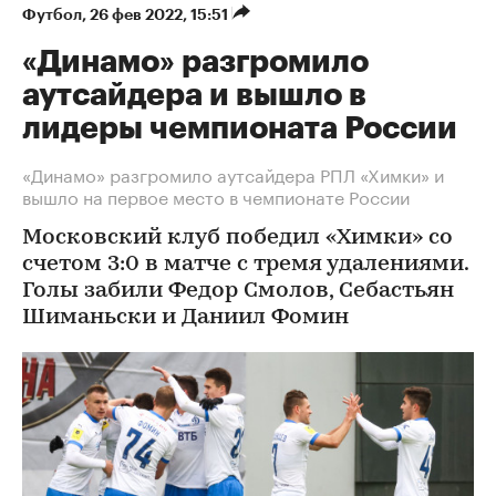
Футбол
⁠,
26 фев 2022, 15:51
«Динамо» разгромило
аутсайдера и вышло в
лидеры чемпионата России
«Динамо» разгромило аутсайдера РПЛ «Химки» и
вышло на первое место в чемпионате России
Московский клуб победил «Химки» со
счетом 3:0 в матче с тремя удалениями.
Голы забили Федор Смолов, Себастьян
Шиманьски и Даниил Фомин